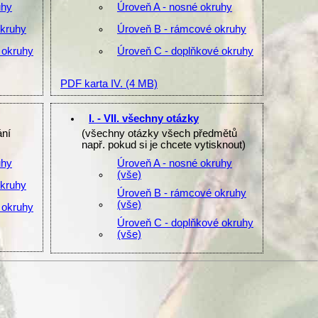
uhy
Úroveň A - nosné okruhy
okruhy
Úroveň B - rámcové okruhy
 okruhy
Úroveň C - doplňkové okruhy
PDF karta IV.
(4 MB)
I. - VII. všechny otázky
ání
(všechny otázky všech předmětů
např. pokud si je chcete vytisknout)
uhy
Úroveň A - nosné okruhy
(vše)
okruhy
Úroveň B - rámcové okruhy
(vše)
 okruhy
Úroveň C - doplňkové okruhy
(vše)