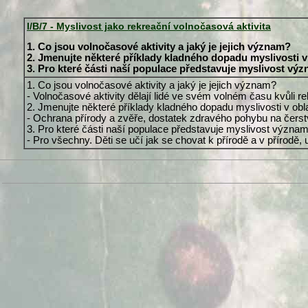
I/B/7 - Myslivost jako rekreační volnočasová aktivita
1. Co jsou volnočasové aktivity a jaký je jejich význam?
2. Jmenujte některé příklady kladného dopadu myslivosti v 
3. Pro které části naší populace představuje myslivost v
1. Co jsou volnočasové aktivity a jaký je jejich význam?
- Volnočasové aktivity dělají lidé ve svém volném času kvůli r
2. Jmenujte některé příklady kladného dopadu myslivosti v obla
- Ochrana přírody a zvěře, dostatek zdravého pohybu na če
3. Pro které části naší populace představuje myslivost význa
- Pro všechny. Děti se učí jak se chovat k přírodě a v přírodě, 