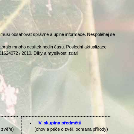
nemusí obsahovat správné a úplné informace. Nespoléhej se
abralo mnoho desítek hodin času. Poslední aktualizace
01624072 / 2010. Díky a myslivosti zdar!
IV. skupina předmětů
e zvěře)
(chov a péče o zvěř, ochrana přírody)