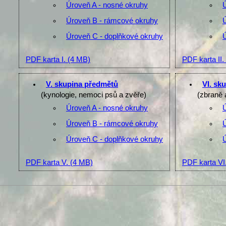
Úroveň A - nosné okruhy
Úroveň B - rámcové okruhy
Úroveň C - doplňkové okruhy
PDF karta I.
(4 MB)
PDF karta II.
V. skupina předmětů
VI. sk
(kynologie, nemoci psů a zvěře)
(zbraně 
Úroveň A - nosné okruhy
Úroveň B - rámcové okruhy
Úroveň C - doplňkové okruhy
PDF karta V.
(4 MB)
PDF karta VI