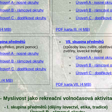
Úroveň A - nosné okruhy
Úroveň A - nosné okr
Úroveň B - rámcové okruhy
Úroveň B - rámcové 
Úroveň C - doplňkové okruhy
Úroveň C - doplňkové
(4 MB)
PDF karta III.
(4 MB)
upina předmětů
VII. skupina předmětů
a střelivo, první pomoc)
(způsoby lovu zvěře, ošetřov
zvěřiny, lovecké trofeje)
Úroveň A - nosné okruhy
Úroveň A - nosné okr
Úroveň B - rámcové okruhy
Úroveň B - rámcové 
Úroveň C - doplňkové okruhy
Úroveň C - doplňkové
.
(4 MB)
PDF karta VII.
(4 MB)
- Myslivost jako rekreační volnočasová aktivita
- I. skupina předmětů (dějiny lovectví, etika, tradice)