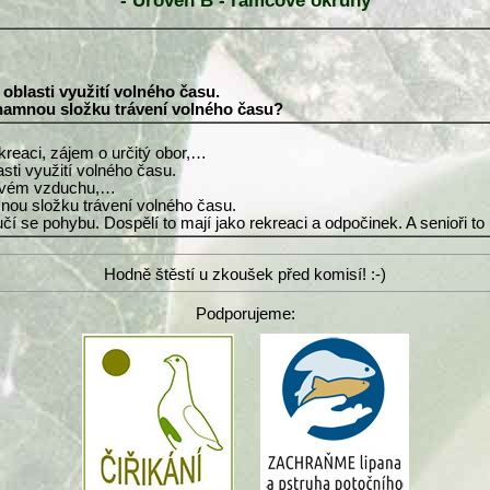
- Úroveň B - rámcové okruhy
oblasti využití volného času.
ýznamnou složku trávení volného času?
ekreaci, zájem o určitý obor,…
sti využití volného času.
rstvém vzduchu,…
mnou složku trávení volného času.
učí se pohybu. Dospělí to mají jako rekreaci a odpočinek. A senioři to 
Hodně štěstí u zkoušek před komisí! :-)
Podporujeme: