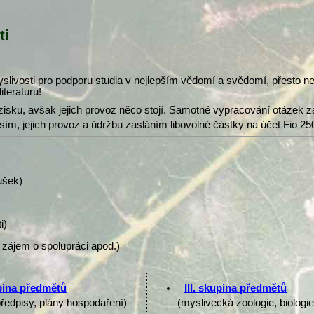
ti
slivosti pro podporu studia v nejlepším vědomí a svědomí, přesto 
iteraturu!
isku, avšak jejich provoz něco stojí. Samotné vypracování otázek z
osím, jejich provoz a údržbu zasláním libovolné částky na účet Fio 25
ušek)
i)
 zájem o spolupráci apod.)
upina předmětů
III. skupina předmětů
předpisy, plány hospodaření)
(myslivecká zoologie, biologi