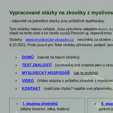
Vypracované otázky na zkoušky z myslivos
- odpovědi na jednotlivé otázky jsou průběžně doplňovány.
Tyto stránky nejsou veřejné. Jsou vytvořeny adeptem kurzu my
slepě na tento web a ke studiu využij Penzum aj. doporučenou l
Stránky
www.myslivecke-zkousky.cz
nevznikly za účelem z
8.10.2021. Proto jsou-li pro Tebe stránky přínosem, podpoř, pr
DOMŮ
(návrat na hlavní stránku)
TEST ZNALOSTÍ
(vyzkoušej své znalosti jako u zko
MYSLIVECKÝ HOSPODÁŘ
(
jak to probíhá
)
VIDEO
(Video ukázka z průběhu zkoušek z myslivost
KONTAKT
(našli jste chybu? napište své připomínky,
I. skupina předmětů
II. sk
(dějiny lovectví, etika, tradice)
(právní 