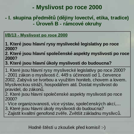
- Myslivost po roce 2000
- I. skupina předmětů (dějiny lovectví, etika, tradice)
- Úroveň B - rámcové okruhy
I/B/13 - Myslivost po roce 2000
1. Které jsou hlavní rysy myslivecké legislativy po roce
2000?
2. Které jsou hlavní společenské aspekty myslivosti po roce
2000?
3. Které jsou hlavní úkoly myslivosti do budoucna?
1. Které jsou hlavní rysy myslivecké legislativy po roce 2000?
- 2001 zákon o myslivosti č. 449 s účinností od 1. července
2002. Zabývá se tvorbou a využitím honiteb, chovem a lovem.
Mysliveckou stráží, hospodářem atd. Dostat myslivost do
pravidel, do zákonů.
2. Které jsou hlavní společenské aspekty myslivosti po roce
2000?
- Více organizovanosti, více výstav, společenských akcí,…
3. Které jsou hlavní úkoly myslivosti do budoucna?
- Zajistit kvalitní genofond zvěře. Zvětšit základnu myslivců.
Hodně štěstí u zkoušek před komisí! :-)