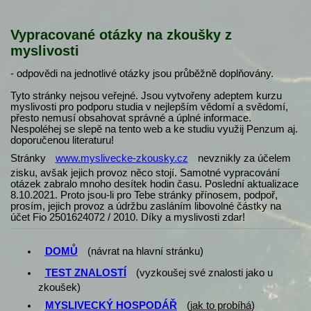
Vypracované otázky na zkoušky z
myslivosti
- odpovědi na jednotlivé otázky jsou průběžně doplňovány.
Tyto stránky nejsou veřejné. Jsou vytvořeny adeptem kurzu
myslivosti pro podporu studia v nejlepším vědomí a svědomí,
přesto nemusí obsahovat správné a úplné informace.
Nespoléhej se slepě na tento web a ke studiu využij Penzum aj.
doporučenou literaturu!
Stránky
www.myslivecke-zkousky.cz
nevznikly za účelem
zisku, avšak jejich provoz něco stojí. Samotné vypracování
otázek zabralo mnoho desítek hodin času. Poslední aktualizace
8.10.2021. Proto jsou-li pro Tebe stránky přínosem, podpoř,
prosím, jejich provoz a údržbu zasláním libovolné částky na
účet Fio 2501624072 / 2010. Díky a myslivosti zdar!
DOMŮ
(návrat na hlavní stránku)
TEST ZNALOSTÍ
(vyzkoušej své znalosti jako u
zkoušek)
MYSLIVECKÝ HOSPODÁŘ
(
jak to probíhá
)