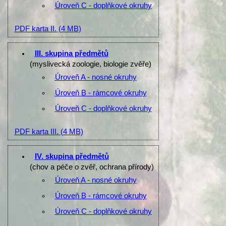
Úroveň C - doplňkové okruhy
PDF karta II.
(4 MB)
III. skupina předmětů
(myslivecká zoologie, biologie zvěře)
Úroveň A - nosné okruhy
Úroveň B - rámcové okruhy
Úroveň C - doplňkové okruhy
PDF karta III.
(4 MB)
IV. skupina předmětů
(chov a péče o zvěř, ochrana přírody)
Úroveň A - nosné okruhy
Úroveň B - rámcové okruhy
Úroveň C - doplňkové okruhy