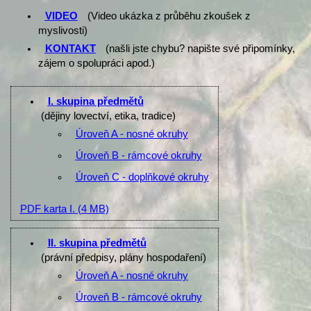
VIDEO
(Video ukázka z průběhu zkoušek z
myslivosti)
KONTAKT
(našli jste chybu? napište své připomínky,
zájem o spolupráci apod.)
I. skupina předmětů
(dějiny lovectví, etika, tradice)
Úroveň A - nosné okruhy
Úroveň B - rámcové okruhy
Úroveň C - doplňkové okruhy
PDF karta I.
(4 MB)
II. skupina předmětů
(právní předpisy, plány hospodaření)
Úroveň A - nosné okruhy
Úroveň B - rámcové okruhy