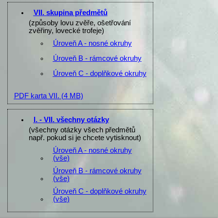
VII. skupina předmětů
(způsoby lovu zvěře, ošetřování
zvěřiny, lovecké trofeje)
Úroveň A - nosné okruhy
Úroveň B - rámcové okruhy
Úroveň C - doplňkové okruhy
PDF karta VII.
(4 MB)
I. - VII. všechny otázky
(všechny otázky všech předmětů
např. pokud si je chcete vytisknout)
Úroveň A - nosné okruhy
(vše)
Úroveň B - rámcové okruhy
(vše)
Úroveň C - doplňkové okruhy
(vše)