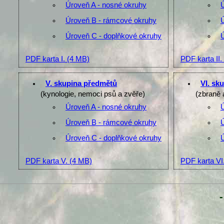
Úroveň A - nosné okruhy
Úroveň B - rámcové okruhy
Úroveň C - doplňkové okruhy
PDF karta I.
(4 MB)
PDF karta II.
V. skupina předmětů
VI. sk
(kynologie, nemoci psů a zvěře)
(zbraně 
Úroveň A - nosné okruhy
Úroveň B - rámcové okruhy
Úroveň C - doplňkové okruhy
PDF karta V.
(4 MB)
PDF karta VI