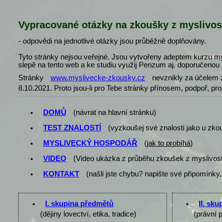
Vypracované otázky na zkoušky z myslivos
- odpovědi na jednotlivé otázky jsou průběžně doplňovány.
Tyto stránky nejsou veřejné. Jsou vytvořeny adeptem kurzu my
slepě na tento web a ke studiu využij Penzum aj. doporučenou l
Stránky
www.myslivecke-zkousky.cz
nevznikly za účelem z
8.10.2021. Proto jsou-li pro Tebe stránky přínosem, podpoř, pr
DOMŮ
(návrat na hlavní stránku)
TEST ZNALOSTÍ
(vyzkoušej své znalosti jako u zko
MYSLIVECKÝ HOSPODÁŘ
(
jak to probíhá
)
VIDEO
(Video ukázka z průběhu zkoušek z myslivost
KONTAKT
(našli jste chybu? napište své připomínky,
I. skupina předmětů
II. sk
(dějiny lovectví, etika, tradice)
(právní 