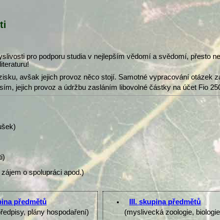
ti
slivosti pro podporu studia v nejlepším vědomí a svědomí, přesto 
iteraturu!
isku, avšak jejich provoz něco stojí. Samotné vypracování otázek z
osím, jejich provoz a údržbu zasláním libovolné částky na účet Fio 25
ušek)
i)
 zájem o spolupráci apod.)
upina předmětů
III. skupina předmětů
předpisy, plány hospodaření)
(myslivecká zoologie, biologi