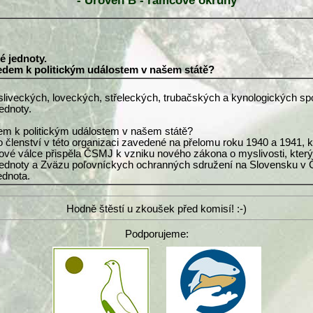
- Úroveň B - rámcové okruhy
é jednoty.
ledem k politickým událostem v našem státě?
sliveckých, loveckých, střeleckých, trubačských a kynologických sp
ednoty.
em k politickým událostem v našem státě?
o členství v této organizaci zavedené na přelomu roku 1940 a 1941,
ové válce přispěla ČSMJ k vzniku nového zákona o myslivosti, který 
ednoty a Zväzu poľovníckych ochranných sdružení na Slovensku v Č
dnota.
Hodně štěstí u zkoušek před komisí! :-)
Podporujeme: