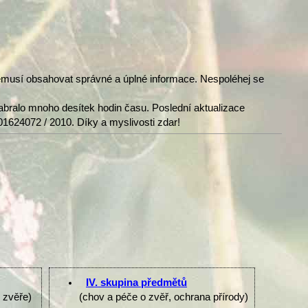
nemusí obsahovat správné a úplné informace. Nespoléhej se
abralo mnoho desítek hodin času. Poslední aktualizace
01624072 / 2010. Díky a myslivosti zdar!
IV. skupina předmětů
e zvěře)
(chov a péče o zvěř, ochrana přírody)