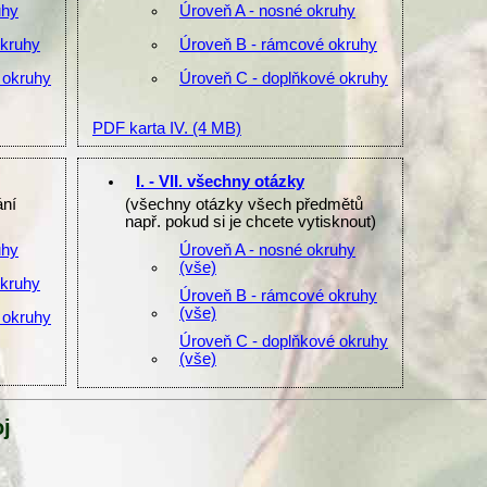
uhy
Úroveň A - nosné okruhy
okruhy
Úroveň B - rámcové okruhy
 okruhy
Úroveň C - doplňkové okruhy
PDF karta IV.
(4 MB)
I. - VII. všechny otázky
ání
(všechny otázky všech předmětů
např. pokud si je chcete vytisknout)
uhy
Úroveň A - nosné okruhy
(vše)
okruhy
Úroveň B - rámcové okruhy
(vše)
 okruhy
Úroveň C - doplňkové okruhy
(vše)
j