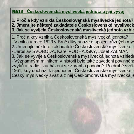
I/B/18 - Československá myslivecká jednota a její vývoj
1. Proč a kdy vznikla Československá myslivecká jednota?
2. Jmenujte některé zakladatele Československé mysliveck
3. Jak se vyvíjela Československá myslivecká jednota vzh
1. Proč a kdy vznikla Československá myslivecká jednota?
- Vznikla v roce 1923 v Brně díky snaze o spojení různých my
2. Jmenujte některé zakladatele Československé myslivecké j
- Jaroslav SVOBODA, Karel PODHAJSKÝ, Josef ŽALMAN
3. Jak se vyvíjela Československá myslivecká jednota vzhled
- Významným milníkem v historii bylo také zavedení povinnéh
zvyků a tradic i zacházení se zbraní a podobně. Po druhé svět
1961, kdy dochází k sjednocení Československé myslivecké j
Český myslivecký svaz a z něj Českomoravská myslivecká je