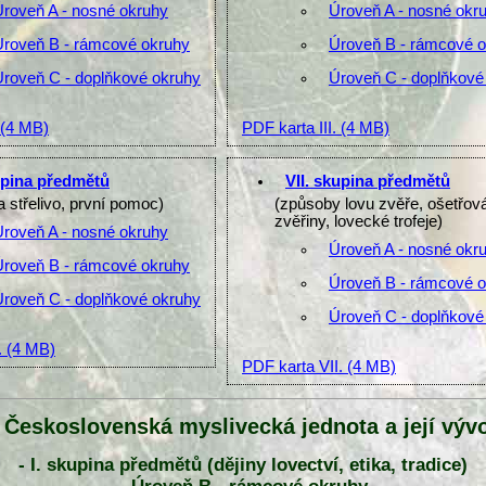
Úroveň A - nosné okruhy
Úroveň A - nosné okr
Úroveň B - rámcové okruhy
Úroveň B - rámcové 
Úroveň C - doplňkové okruhy
Úroveň C - doplňkové
(4 MB)
PDF karta III.
(4 MB)
upina předmětů
VII. skupina předmětů
a střelivo, první pomoc)
(způsoby lovu zvěře, ošetřov
zvěřiny, lovecké trofeje)
Úroveň A - nosné okruhy
Úroveň A - nosné okr
Úroveň B - rámcové okruhy
Úroveň B - rámcové 
Úroveň C - doplňkové okruhy
Úroveň C - doplňkové
.
(4 MB)
PDF karta VII.
(4 MB)
- Československá myslivecká jednota a její vývo
- I. skupina předmětů (dějiny lovectví, etika, tradice)