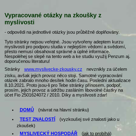
Vypracované otázky na zkoušky z
myslivosti
- odpovědi na jednotlivé otázky jsou průběžně doplňovány.
Tyto stránky nejsou veřejné. Jsou vytvořeny adeptem kurzu
myslivosti pro podporu studia v nejlepším vědomí a svědomí,
přesto nemusí obsahovat správné a úplné informace.
Nespoléhej se slepě na tento web a ke studiu využij Penzum aj.
doporučenou literaturu!
Stránky
www.myslivecke-zkousky.cz
nevznikly za účelem
zisku, avšak jejich provoz něco stojí. Samotné vypracování
otázek zabralo mnoho desítek hodin času. Poslední aktualizace
8.10.2021. Proto jsou-li pro Tebe stránky přínosem, podpoř,
prosím, jejich provoz a údržbu zasláním libovolné částky na
účet Fio 2501624072 / 2010. Díky a myslivosti zdar!
DOMŮ
(návrat na hlavní stránku)
TEST ZNALOSTÍ
(vyzkoušej své znalosti jako u
zkoušek)
MYSLIVECKÝ HOSPODÁŘ
(
jak to probíhá
)