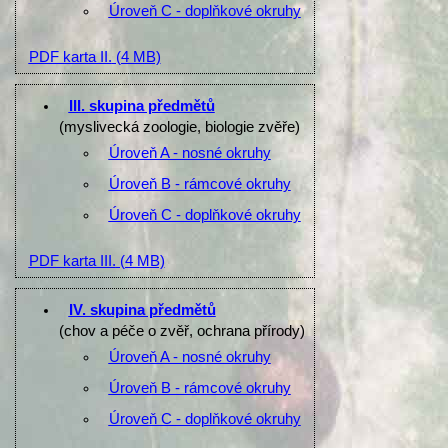
Úroveň C - doplňkové okruhy
PDF karta II.
(4 MB)
III. skupina předmětů
(myslivecká zoologie, biologie zvěře)
Úroveň A - nosné okruhy
Úroveň B - rámcové okruhy
Úroveň C - doplňkové okruhy
PDF karta III.
(4 MB)
IV. skupina předmětů
(chov a péče o zvěř, ochrana přírody)
Úroveň A - nosné okruhy
Úroveň B - rámcové okruhy
Úroveň C - doplňkové okruhy