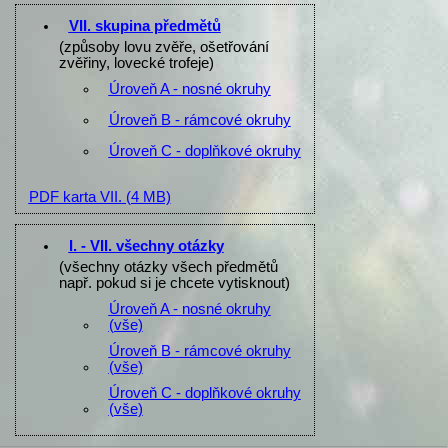
VII. skupina předmětů
(způsoby lovu zvěře, ošetřování
zvěřiny, lovecké trofeje)
Úroveň A - nosné okruhy
Úroveň B - rámcové okruhy
Úroveň C - doplňkové okruhy
PDF karta VII.
(4 MB)
I. - VII. všechny otázky
(všechny otázky všech předmětů
např. pokud si je chcete vytisknout)
Úroveň A - nosné okruhy
(vše)
Úroveň B - rámcové okruhy
(vše)
Úroveň C - doplňkové okruhy
(vše)