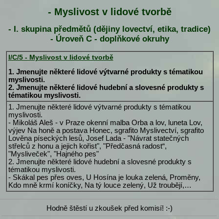
- Myslivost v lidové tvorbě
- I. skupina předmětů (dějiny lovectví, etika, tradice)
- Úroveň C - doplňkové okruhy
I/C/5 - Myslivost v lidové tvorbě
1. Jmenujte některé lidové výtvarné produkty s tématikou
myslivosti.
2. Jmenujte některé lidové hudební a slovesné produkty s
tématikou myslivosti.
1. Jmenujte některé lidové výtvarné produkty s tématikou
myslivosti.
- Mikoláš Aleš - v Praze okenní malba Orba a lov, luneta Lov,
výjev Na honě a postava Honec, sgrafito Myslivectví, sgrafito
Lověna píseckých lesů, Josef Lada - "Návrat statečných
střelců z honu a jejich kořist", "Předčasná radost“,
"Mysliveček", "Hajného pes"
2. Jmenujte některé lidové hudební a slovesné produkty s
tématikou myslivosti.
- Skákal pes přes oves, U Hosína je louka zelená, Proměny,
Kdo mně krmí koníčky, Na tý louce zelený, Už troubějí,…
Hodně štěstí u zkoušek před komisí! :-)