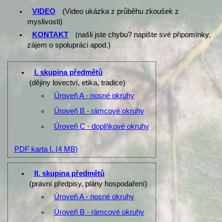
VIDEO
(Video ukázka z průběhu zkoušek z
myslivosti)
KONTAKT
(našli jste chybu? napište své připomínky,
zájem o spolupráci apod.)
I. skupina předmětů
(dějiny lovectví, etika, tradice)
Úroveň A - nosné okruhy
Úroveň B - rámcové okruhy
Úroveň C - doplňkové okruhy
PDF karta I.
(4 MB)
II. skupina předmětů
(právní předpisy, plány hospodaření)
Úroveň A - nosné okruhy
Úroveň B - rámcové okruhy