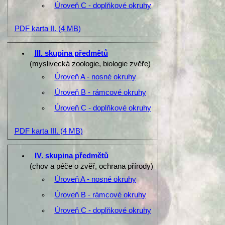
Úroveň C - doplňkové okruhy
PDF karta II.
(4 MB)
III. skupina předmětů
(myslivecká zoologie, biologie zvěře)
Úroveň A - nosné okruhy
Úroveň B - rámcové okruhy
Úroveň C - doplňkové okruhy
PDF karta III.
(4 MB)
IV. skupina předmětů
(chov a péče o zvěř, ochrana přírody)
Úroveň A - nosné okruhy
Úroveň B - rámcové okruhy
Úroveň C - doplňkové okruhy