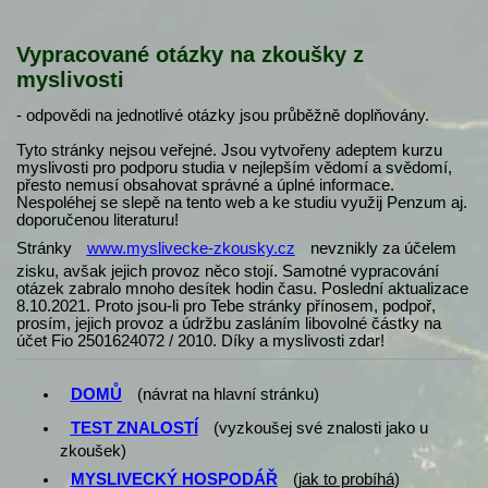
Vypracované otázky na zkoušky z
myslivosti
- odpovědi na jednotlivé otázky jsou průběžně doplňovány.
Tyto stránky nejsou veřejné. Jsou vytvořeny adeptem kurzu
myslivosti pro podporu studia v nejlepším vědomí a svědomí,
přesto nemusí obsahovat správné a úplné informace.
Nespoléhej se slepě na tento web a ke studiu využij Penzum aj.
doporučenou literaturu!
Stránky
www.myslivecke-zkousky.cz
nevznikly za účelem
zisku, avšak jejich provoz něco stojí. Samotné vypracování
otázek zabralo mnoho desítek hodin času. Poslední aktualizace
8.10.2021. Proto jsou-li pro Tebe stránky přínosem, podpoř,
prosím, jejich provoz a údržbu zasláním libovolné částky na
účet Fio 2501624072 / 2010. Díky a myslivosti zdar!
DOMŮ
(návrat na hlavní stránku)
TEST ZNALOSTÍ
(vyzkoušej své znalosti jako u
zkoušek)
MYSLIVECKÝ HOSPODÁŘ
(
jak to probíhá
)