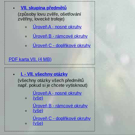
VII. skupina předmětů
(způsoby lovu zvěře, ošetřování
zvěřiny, lovecké trofeje)
Úroveň A - nosné okruhy
Úroveň B - rámcové okruhy
Úroveň C - doplňkové okruhy
PDF karta VII.
(4 MB)
I. - VII. všechny otázky
(všechny otázky všech předmětů
např. pokud si je chcete vytisknout)
Úroveň A - nosné okruhy
(vše)
Úroveň B - rámcové okruhy
(vše)
Úroveň C - doplňkové okruhy
(vše)