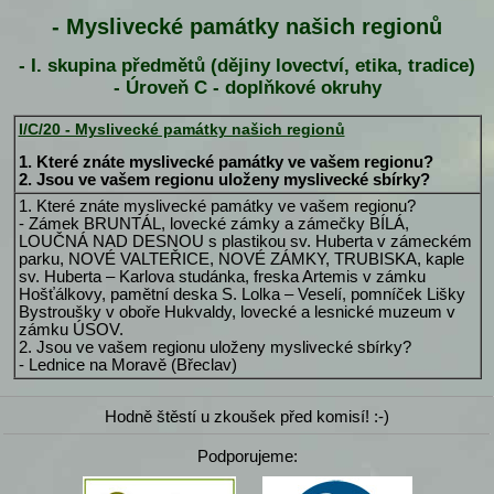
- Myslivecké památky našich regionů
- I. skupina předmětů (dějiny lovectví, etika, tradice)
- Úroveň C - doplňkové okruhy
I/C/20 - Myslivecké památky našich regionů
1. Které znáte myslivecké památky ve vašem regionu?
2. Jsou ve vašem regionu uloženy myslivecké sbírky?
1. Které znáte myslivecké památky ve vašem regionu?
- Zámek BRUNTÁL, lovecké zámky a zámečky BÍLÁ,
LOUČNÁ NAD DESNOU s plastikou sv. Huberta v zámeckém
parku, NOVÉ VALTEŘICE, NOVÉ ZÁMKY, TRUBISKA, kaple
sv. Huberta – Karlova studánka, freska Artemis v zámku
Hošťálkovy, pamětní deska S. Lolka – Veselí, pomníček Lišky
Bystroušky v oboře Hukvaldy, lovecké a lesnické muzeum v
zámku ÚSOV.
2. Jsou ve vašem regionu uloženy myslivecké sbírky?
- Lednice na Moravě (Břeclav)
Hodně štěstí u zkoušek před komisí! :-)
Podporujeme: