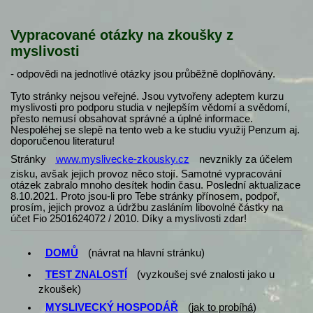
Vypracované otázky na zkoušky z
myslivosti
- odpovědi na jednotlivé otázky jsou průběžně doplňovány.
Tyto stránky nejsou veřejné. Jsou vytvořeny adeptem kurzu
myslivosti pro podporu studia v nejlepším vědomí a svědomí,
přesto nemusí obsahovat správné a úplné informace.
Nespoléhej se slepě na tento web a ke studiu využij Penzum aj.
doporučenou literaturu!
Stránky
www.myslivecke-zkousky.cz
nevznikly za účelem
zisku, avšak jejich provoz něco stojí. Samotné vypracování
otázek zabralo mnoho desítek hodin času. Poslední aktualizace
8.10.2021. Proto jsou-li pro Tebe stránky přínosem, podpoř,
prosím, jejich provoz a údržbu zasláním libovolné částky na
účet Fio 2501624072 / 2010. Díky a myslivosti zdar!
DOMŮ
(návrat na hlavní stránku)
TEST ZNALOSTÍ
(vyzkoušej své znalosti jako u
zkoušek)
MYSLIVECKÝ HOSPODÁŘ
(
jak to probíhá
)