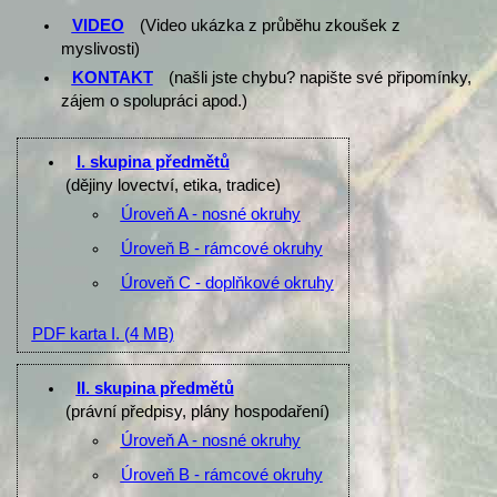
VIDEO
(Video ukázka z průběhu zkoušek z
myslivosti)
KONTAKT
(našli jste chybu? napište své připomínky,
zájem o spolupráci apod.)
I. skupina předmětů
(dějiny lovectví, etika, tradice)
Úroveň A - nosné okruhy
Úroveň B - rámcové okruhy
Úroveň C - doplňkové okruhy
PDF karta I.
(4 MB)
II. skupina předmětů
(právní předpisy, plány hospodaření)
Úroveň A - nosné okruhy
Úroveň B - rámcové okruhy