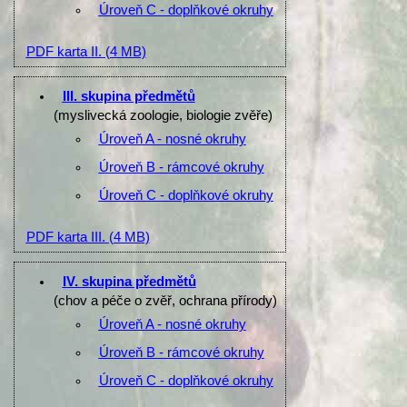
Úroveň C - doplňkové okruhy
PDF karta II.
(4 MB)
III. skupina předmětů
(myslivecká zoologie, biologie zvěře)
Úroveň A - nosné okruhy
Úroveň B - rámcové okruhy
Úroveň C - doplňkové okruhy
PDF karta III.
(4 MB)
IV. skupina předmětů
(chov a péče o zvěř, ochrana přírody)
Úroveň A - nosné okruhy
Úroveň B - rámcové okruhy
Úroveň C - doplňkové okruhy