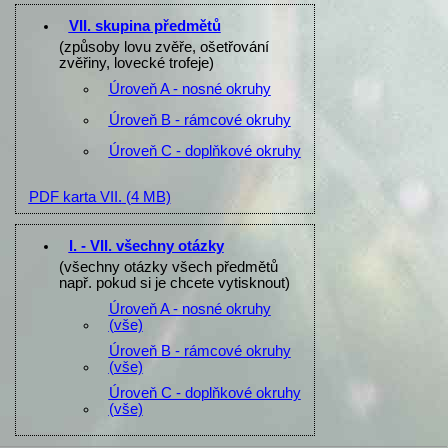
VII. skupina předmětů
(způsoby lovu zvěře, ošetřování
zvěřiny, lovecké trofeje)
Úroveň A - nosné okruhy
Úroveň B - rámcové okruhy
Úroveň C - doplňkové okruhy
PDF karta VII.
(4 MB)
I. - VII. všechny otázky
(všechny otázky všech předmětů
např. pokud si je chcete vytisknout)
Úroveň A - nosné okruhy
(vše)
Úroveň B - rámcové okruhy
(vše)
Úroveň C - doplňkové okruhy
(vše)