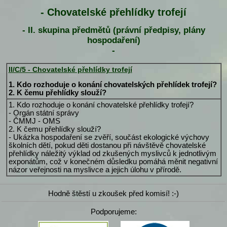
- Chovatelské přehlídky trofejí
- II. skupina předmětů (právní předpisy, plány
hospodaření)
-
II/C/5 - Chovatelské přehlídky trofejí
1. Kdo rozhoduje o konání chovatelských přehlídek trofejí?
2. K čemu přehlídky slouží?
1. Kdo rozhoduje o konání chovatelské přehlídky trofejí?
- Orgán státní správy
- ČMMJ - OMS
2. K čemu přehlídky slouží?
- Ukázka hospodaření se zvěří, součást ekologické výchovy
školních dětí, pokud děti dostanou při návštěvě chovatelské
přehlídky náležitý výklad od zkušených myslivců k jednotlivým
exponátům, což v konečném důsledku pomáhá měnit negativní
názor veřejnosti na myslivce a jejich úlohu v přírodě.
Hodně štěstí u zkoušek před komisí! :-)
Podporujeme: