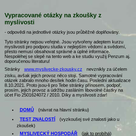
Vypracované otázky na zkoušky z
myslivosti
- odpovědi na jednotlivé otázky jsou průběžně doplňovány.
Tyto stránky nejsou veřejné. Jsou vytvořeny adeptem kurzu
myslivosti pro podporu studia v nejlepším vědomí a svědomí,
přesto nemusí obsahovat správné a úplné informace.
Nespoléhej se slepě na tento web a ke studiu využij Penzum aj.
doporučenou literaturu!
Stránky
www.myslivecke-zkousky.cz
nevznikly za účelem
zisku, avšak jejich provoz něco stojí. Samotné vypracování
otázek zabralo mnoho desítek hodin času. Poslední aktualizace
8.10.2021. Proto jsou-li pro Tebe stránky přínosem, podpoř,
prosím, jejich provoz a údržbu zasláním libovolné částky na
účet Fio 2501624072 / 2010. Díky a myslivosti zdar!
DOMŮ
(návrat na hlavní stránku)
TEST ZNALOSTÍ
(vyzkoušej své znalosti jako u
zkoušek)
MYSLIVECKÝ HOSPODÁŘ
(
jak to probíhá
)