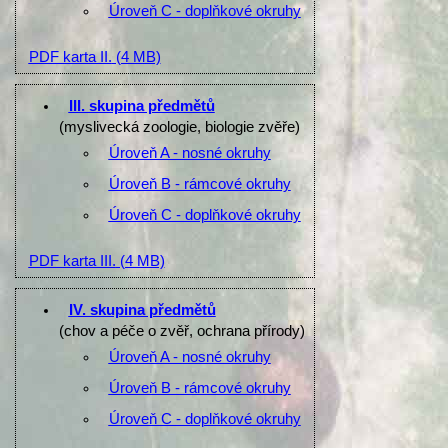
Úroveň C - doplňkové okruhy
PDF karta II.
(4 MB)
III. skupina předmětů
(myslivecká zoologie, biologie zvěře)
Úroveň A - nosné okruhy
Úroveň B - rámcové okruhy
Úroveň C - doplňkové okruhy
PDF karta III.
(4 MB)
IV. skupina předmětů
(chov a péče o zvěř, ochrana přírody)
Úroveň A - nosné okruhy
Úroveň B - rámcové okruhy
Úroveň C - doplňkové okruhy