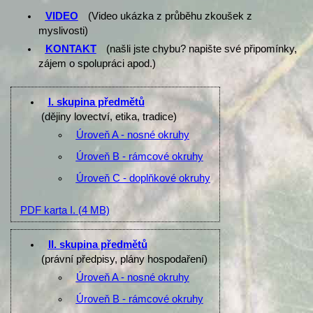
VIDEO
(Video ukázka z průběhu zkoušek z
myslivosti)
KONTAKT
(našli jste chybu? napište své připomínky,
zájem o spolupráci apod.)
I. skupina předmětů
(dějiny lovectví, etika, tradice)
Úroveň A - nosné okruhy
Úroveň B - rámcové okruhy
Úroveň C - doplňkové okruhy
PDF karta I.
(4 MB)
II. skupina předmětů
(právní předpisy, plány hospodaření)
Úroveň A - nosné okruhy
Úroveň B - rámcové okruhy