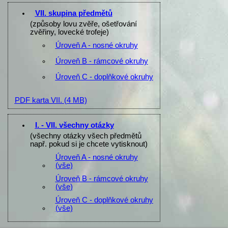
VII. skupina předmětů
(způsoby lovu zvěře, ošetřování
zvěřiny, lovecké trofeje)
Úroveň A - nosné okruhy
Úroveň B - rámcové okruhy
Úroveň C - doplňkové okruhy
PDF karta VII.
(4 MB)
I. - VII. všechny otázky
(všechny otázky všech předmětů
např. pokud si je chcete vytisknout)
Úroveň A - nosné okruhy
(vše)
Úroveň B - rámcové okruhy
(vše)
Úroveň C - doplňkové okruhy
(vše)