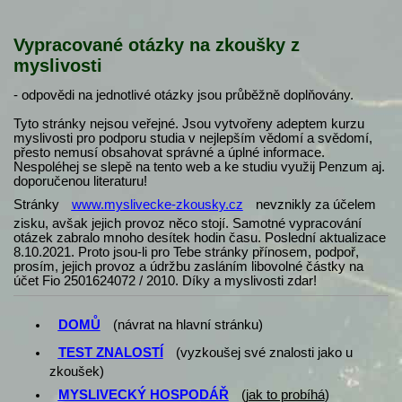
Vypracované otázky na zkoušky z
myslivosti
- odpovědi na jednotlivé otázky jsou průběžně doplňovány.
Tyto stránky nejsou veřejné. Jsou vytvořeny adeptem kurzu
myslivosti pro podporu studia v nejlepším vědomí a svědomí,
přesto nemusí obsahovat správné a úplné informace.
Nespoléhej se slepě na tento web a ke studiu využij Penzum aj.
doporučenou literaturu!
Stránky
www.myslivecke-zkousky.cz
nevznikly za účelem
zisku, avšak jejich provoz něco stojí. Samotné vypracování
otázek zabralo mnoho desítek hodin času. Poslední aktualizace
8.10.2021. Proto jsou-li pro Tebe stránky přínosem, podpoř,
prosím, jejich provoz a údržbu zasláním libovolné částky na
účet Fio 2501624072 / 2010. Díky a myslivosti zdar!
DOMŮ
(návrat na hlavní stránku)
TEST ZNALOSTÍ
(vyzkoušej své znalosti jako u
zkoušek)
MYSLIVECKÝ HOSPODÁŘ
(
jak to probíhá
)