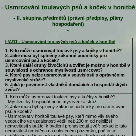
- Usmrcování toulavých psů a koček v honitbě
- II. skupina předmětů (právní předpisy, plány
hospodaření)
-
II/A/11 - Usmrcování toulavých psů a koček v honitbě
1. Kdo může usmrcovat toulavé psy a kočky v honitbě?
2. Jaké musí být splněny zákonné podmínky pro
usmrcování psů a koček?
3. Které další druhy živočichů a zvířat je možno v honitbě v
souvislosti s ochranou myslivosti usmrcovat?
4. Které psy nelze usmrcovat v souvislosti s oprávněním
myslivecké stráže?
5. Jaká je povinnost vlastníků domácích a hospodářských
zvířat?
1. Kdo může usmrcovat toulavé psy a kočky v honitbě?
- Myslivecký hospodář nebo myslivecká stráž.
2. Jaké musí být splněny zákonné podmínky pro usmrcování
psů a koček?
- Usmrcovat v honitbě toulavé psy, kteří mimo vliv svého
vedoucího ve vzdálenosti větší než 200 m od nejbližší
nemovitosti sloužící k bydlení pronásledují zvěř; pokud je tato
nemovitost umístěna na oploceném pozemku, počítá se
vzdálenost od jeho oplocení. Usmrcovat kočky potulující se v