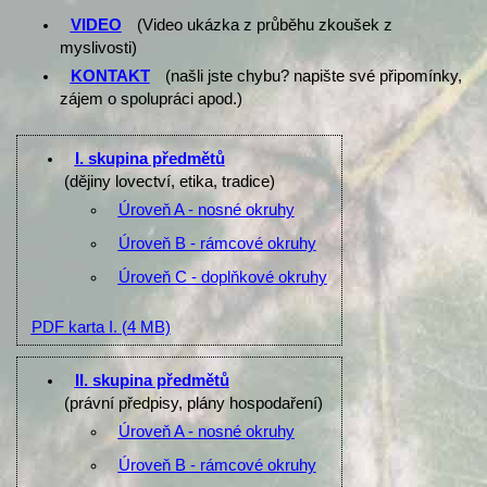
VIDEO
(Video ukázka z průběhu zkoušek z
myslivosti)
KONTAKT
(našli jste chybu? napište své připomínky,
zájem o spolupráci apod.)
I. skupina předmětů
(dějiny lovectví, etika, tradice)
Úroveň A - nosné okruhy
Úroveň B - rámcové okruhy
Úroveň C - doplňkové okruhy
PDF karta I.
(4 MB)
II. skupina předmětů
(právní předpisy, plány hospodaření)
Úroveň A - nosné okruhy
Úroveň B - rámcové okruhy