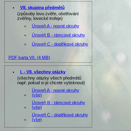
VII. skupina předmětů
(způsoby lovu zvěře, ošetřování
zvěřiny, lovecké trofeje)
Úroveň A - nosné okruhy
Úroveň B - rámcové okruhy
Úroveň C - doplňkové okruhy
PDF karta VII.
(4 MB)
I. - VII. všechny otázky
(všechny otázky všech předmětů
např. pokud si je chcete vytisknout)
Úroveň A - nosné okruhy
(vše)
Úroveň B - rámcové okruhy
(vše)
Úroveň C - doplňkové okruhy
(vše)