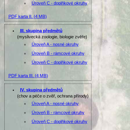
Úroveň C - doplňkové okruhy
PDF karta II.
(4 MB)
III. skupina předmětů
(myslivecká zoologie, biologie zvěře)
Úroveň A - nosné okruhy
Úroveň B - rámcové okruhy
Úroveň C - doplňkové okruhy
PDF karta III.
(4 MB)
IV. skupina předmětů
(chov a péče o zvěř, ochrana přírody)
Úroveň A - nosné okruhy
Úroveň B - rámcové okruhy
Úroveň C - doplňkové okruhy