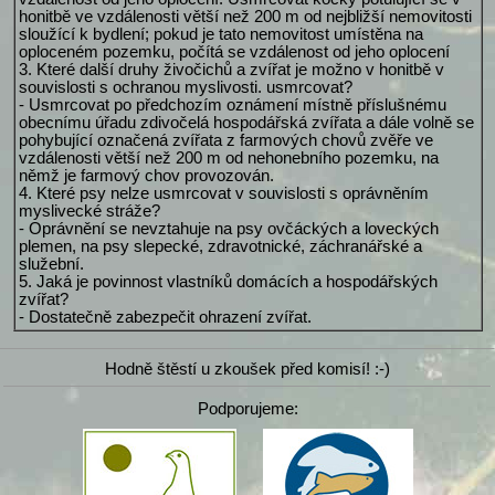
honitbě ve vzdálenosti větší než 200 m od nejbližší nemovitosti
sloužící k bydlení; pokud je tato nemovitost umístěna na
oploceném pozemku, počítá se vzdálenost od jeho oplocení
3. Které další druhy živočichů a zvířat je možno v honitbě v
souvislosti s ochranou myslivosti. usmrcovat?
- Usmrcovat po předchozím oznámení místně příslušnému
obecnímu úřadu zdivočelá hospodářská zvířata a dále volně se
pohybující označená zvířata z farmových chovů zvěře ve
vzdálenosti větší než 200 m od nehonebního pozemku, na
němž je farmový chov provozován.
4. Které psy nelze usmrcovat v souvislosti s oprávněním
myslivecké stráže?
- Oprávnění se nevztahuje na psy ovčáckých a loveckých
plemen, na psy slepecké, zdravotnické, záchranářské a
služební.
5. Jaká je povinnost vlastníků domácích a hospodářských
zvířat?
- Dostatečně zabezpečit ohrazení zvířat.
Hodně štěstí u zkoušek před komisí! :-)
Podporujeme: