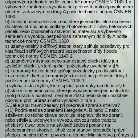
odporových jednotek podle technické normy ČSN EN 1143-1 a
vybavené zámkem s vysokou bezpečností proti nepovolenému
otevření zařazeným do třídy A podle technické normy ČSN EN
1300
b) zvláštní uzamčené zařízení, které je neoddělitelně ukotveno
do stěny, stropu nebo podlahy zhotovených z cihel, betonových
panelů nebo obdobného stavebního materiálu a vybaveno
zámkem s vysokou bezpečností zařazeným do třídy A podle
technické normy ČSN EN 1300
c) uzamykatelný skříňový trezor, který splňuje požadavky pro
klasifikaci skříňových trezorů bezpečnostní třídy I podle
technické normy ČSN EN 1143-1
d) uzamčená místnost nebo samostatný objekt (dále jen
„zvláštní objekt“), které splňují požadavky uvedené v § 5
e) komorový trezor, který splňuje požadavky pro klasifikaci
trezorových dveří a komorových trezorů bezpečnostní třídy I
podle technické normy ČSN EN 1143-1
f) výloha a skla výloh, které splňují podmínky uvedené v § 6
g) sklo vitríny nebo pultu, které je vybaveno bezpečnostní fólií
proti průrazu s odolností nejméně 250 J nebo sklem obdobně
odolným proti průrazu nebo vytlačení z rámu
5. Jaké jsou hlavní zásady při přepravě zbraní a střeliva?
- (1) Podnikateli se zbraněmi kategorie A, B nebo C nebo
střelivem do těchto zbraní povoluje přepravu těchto zbraní,
nebo střeliva, určených k vývozu, dovozu nebo tranzitu
příslušný útvar policie na základě žádosti podané na
předepsaném tiskopise, jehož vzor stanoví prováděcí právní
předpis, po předložení povolení a licence Ministerstva průmyslu