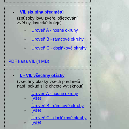
VII. skupina předmětů
(způsoby lovu zvěře, ošetřování
zvěřiny, lovecké trofeje)
Úroveň A - nosné okruhy
Úroveň B - rámcové okruhy
Úroveň C - doplňkové okruhy
PDF karta VII.
(4 MB)
I. - VII. všechny otázky
(všechny otázky všech předmětů
např. pokud si je chcete vytisknout)
Úroveň A - nosné okruhy
(vše)
Úroveň B - rámcové okruhy
(vše)
Úroveň C - doplňkové okruhy
(vše)