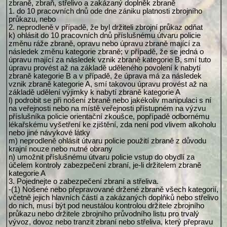
zbraně, zbraň, střelivo a zakázaný doplněk zbraně
1. do 10 pracovních dnů ode dne zániku platnosti zbrojního
průkazu, nebo
2. neprodleně v případě, že byl držiteli zbrojní průkaz odňat
k) ohlásit do 10 pracovních dnů příslušnému útvaru policie
změnu ráže zbraně, opravu nebo úpravu zbraně mající za
následek změnu kategorie zbraně; v případě, že se jedná o
úpravu mající za následek vznik zbraně kategorie B, smí tuto
úpravu provést až na základě uděleného povolení k nabytí
zbraně kategorie B a v případě, že úprava má za následek
vznik zbraně kategorie A, smí takovou úpravu provést až na
základě udělení výjimky k nabytí zbraně kategorie A
l) podrobit se při nošení zbraně nebo jakékoliv manipulaci s ní
na veřejnosti nebo na místě veřejnosti přístupném na výzvu
příslušníka policie orientační zkoušce, popřípadě odbornému
lékařskému vyšetření ke zjištění, zda není pod vlivem alkoholu
nebo jiné návykové látky
m) neprodleně ohlásit útvaru policie použití zbraně z důvodu
krajní nouze nebo nutné obrany
n) umožnit příslušnému útvaru policie vstup do obydlí za
účelem kontroly zabezpečení zbraní, je-li držitelem zbraně
kategorie A
3. Pojednejte o zabezpečení zbraní a střeliva.
-(1) Nošené nebo přepravované držené zbraně všech kategorií,
včetně jejich hlavních částí a zakázaných doplňků nebo střelivo
do nich, musí být pod neustálou kontrolou držitele zbrojního
průkazu nebo držitele zbrojního průvodního listu pro trvalý
vývoz, dovoz nebo tranzit zbraní nebo střeliva, který přepravu