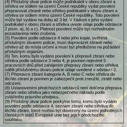
(4) Příslušný útvar policie může podnikateli v oboru zbraní a
střeliva se sídlem na území České republiky vydat povolení
přepravovat zbraně nebo střelivo podnikateli v oboru zbraní a
střeliva se sídlem mimo území České republiky. Toto povolení
může být vydáno na dobu až 3 let. V žádosti o jeho vydání
podnikatel v oboru zbraní a střeliva uvede údaje podle odstavce
2 písm. a), b) a c). Platnost povolení může být rozhodnutím
pozastavena nebo zrušena.
(5) Povolení podle odstavce 4 nebo jeho kopie, ověřená
příslušným útvarem policie, musí doprovázet zbraně nebo
střelivo až do místa určení a musí být předloženo na požádání
příslušným orgánům.
(6) Ten, komu bylo vydáno povolení k přepravě zbraní nebo
střeliva podle odstavce 3 nebo 4, je povinen nejméně 5
pracovních dnů před zahájením přepravy zbraní nebo střeliva
sdělit příslušnému útvaru policie údaje uvedené v odstavci 2.
(7) Přepravce zbraní kategorie A, B nebo C nebo střeliva do
těchto zbraní je povinen je zabezpečit proti zneužití, ztrátě nebo
odcizení.
(8) Ustanoveními předchozích odstavců není dotčena přeprava
zbraní nebo střeliva jako nebezpečného nákladu podle
zvláštního právního předpisu.
(9) Příslušný útvar policie poskytne tomu, komu bylo vydáno
povolení podle odstavce 4, seznam zbraní nebo střeliva do
těchto zbraní, které mohou být dovezeny na území jednotlivých
členských států Evropské unie bez jejich předchozího
souhlasu.