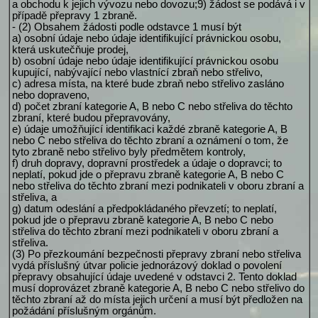
a obchodu k jejich vývozu nebo dovozu;9) žádost se podává i v
případě přepravy 1 zbraně.
- (2) Obsahem žádosti podle odstavce 1 musí být
a) osobní údaje nebo údaje identifikující právnickou osobu,
která uskutečňuje prodej,
b) osobní údaje nebo údaje identifikující právnickou osobu
kupující, nabývající nebo vlastnící zbraň nebo střelivo,
c) adresa místa, na které bude zbraň nebo střelivo zasláno
nebo dopraveno,
d) počet zbraní kategorie A, B nebo C nebo střeliva do těchto
zbraní, které budou přepravovány,
e) údaje umožňující identifikaci každé zbraně kategorie A, B
nebo C nebo střeliva do těchto zbraní a oznámení o tom, že
tyto zbraně nebo střelivo byly předmětem kontroly,
f) druh dopravy, dopravní prostředek a údaje o dopravci; to
neplatí, pokud jde o přepravu zbraně kategorie A, B nebo C
nebo střeliva do těchto zbraní mezi podnikateli v oboru zbraní a
střeliva, a
g) datum odeslání a předpokládaného převzetí; to neplatí,
pokud jde o přepravu zbraně kategorie A, B nebo C nebo
střeliva do těchto zbraní mezi podnikateli v oboru zbraní a
střeliva.
(3) Po přezkoumání bezpečnosti přepravy zbraní nebo střeliva
vydá příslušný útvar policie jednorázový doklad o povolení
přepravy obsahující údaje uvedené v odstavci 2. Tento doklad
musí doprovázet zbraně kategorie A, B nebo C nebo střelivo do
těchto zbraní až do místa jejich určení a musí být předložen na
požádání příslušným orgánům.