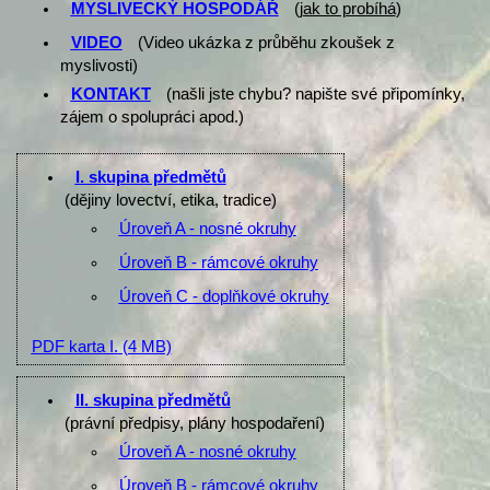
MYSLIVECKÝ HOSPODÁŘ
(
jak to probíhá
)
VIDEO
(Video ukázka z průběhu zkoušek z
myslivosti)
KONTAKT
(našli jste chybu? napište své připomínky,
zájem o spolupráci apod.)
I. skupina předmětů
(dějiny lovectví, etika, tradice)
Úroveň A - nosné okruhy
Úroveň B - rámcové okruhy
Úroveň C - doplňkové okruhy
PDF karta I.
(4 MB)
II. skupina předmětů
(právní předpisy, plány hospodaření)
Úroveň A - nosné okruhy
Úroveň B - rámcové okruhy