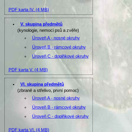
PDF karta IV.
(4 MB)
V. skupina předmětů
(kynologie, nemoci psů a zvěře)
Úroveň A - nosné okruhy
Úroveň B - rámcové okruhy
Úroveň C - doplňkové okruhy
PDF karta V.
(4 MB)
VI. skupina předmětů
(zbraně a střelivo, první pomoc)
Úroveň A - nosné okruhy
Úroveň B - rámcové okruhy
Úroveň C - doplňkové okruhy
PDF karta VI.
(4 MB)