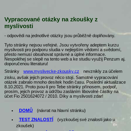
Vypracované otázky na zkoušky z
myslivosti
- odpovědi na jednotlivé otázky jsou průběžně doplňovány.
Tyto stránky nejsou veřejné. Jsou vytvořeny adeptem kurzu
myslivosti pro podporu studia v nejlepším vědomí a svědomí,
přesto nemusí obsahovat správné a úplné informace.
Nespoléhej se slepě na tento web a ke studiu využij Penzum aj.
doporučenou literaturu!
Stránky
www.myslivecke-zkousky.cz
nevznikly za účelem
zisku, avšak jejich provoz něco stojí. Samotné vypracování
otázek zabralo mnoho desítek hodin času. Poslední aktualizace
8.10.2021. Proto jsou-li pro Tebe stránky přínosem, podpoř,
prosím, jejich provoz a údržbu zasláním libovolné částky na
účet Fio 2501624072 / 2010. Díky a myslivosti zdar!
DOMŮ
(návrat na hlavní stránku)
TEST ZNALOSTÍ
(vyzkoušej své znalosti jako u
zkoušek)