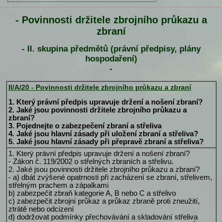
- Povinnosti držitele zbrojního průkazu a
zbraní
- II. skupina předmětů (právní předpisy, plány
hospodaření)
-
II/A/20 - Povinnosti držitele zbrojního průkazu a zbraní
1. Který právní předpis upravuje držení a nošení zbraní?
2. Jaké jsou povinnosti držitele zbrojního průkazu a
zbraní?
3. Pojednejte o zabezpečení zbraní a střeliva
4. Jaké jsou hlavní zásady při uložení zbraní a střeliva?
5. Jaké jsou hlavní zásady při přepravě zbraní a střeliva?
1. Který právní předpis upravuje držení a nošení zbraní?
- Zákon č. 119/2002 o střelných zbraních a střelivu.
2. Jaké jsou povinnosti držitele zbrojního průkazu a zbraní?
- a) dbát zvýšené opatrnosti při zacházení se zbraní, střelivem,
střelným prachem a zápalkami
b) zabezpečit zbraň kategorie A, B nebo C a střelivo
c) zabezpečit zbrojní průkaz a průkaz zbraně proti zneužití,
ztrátě nebo odcizení
d) dodržovat podmínky přechovávání a skladování střeliva