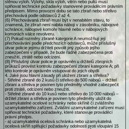
stěnou výloh. Výlohy, skla výloh, vitrín nebo pultů musí
splňovat technické požadavky stanovené prováděcím právním
předpisem. Mimo provozní dobu se tato zbraň nebo střelivo
přechovává podle odstavců 2 až 4.
(6) Přechovávaná zbraň musí být v nenabitém stavu, to
znamená, že zbraň není nabita náboji v zásobníku, nábojové
schránce, nábojové komoře hlavně nebo v nábojových
komorách válce revolveru.
(7) Pokud rozměry zbraně kategorie A neumožňují její
přechovávání podle předchozích odstavců, může příslušný
útvar policie jejímu držiteli povolit jiný způsob jejího
zabezpečení v případě, že bude řádně zabezpečena proti
zneužití, ztrátě nebo odcizení.
(8) Příslušný útvar policie je oprávněn u držitelů zbrojních
průkazů provést kontrolu zabezpečení zbraní kategorie A; při
této kontrole je oprávněn vstupovat do jejich obydlí
4. Jaké jsou hlavní zásady při uložení zbraní a střeliva?
- Střelné zbraně do 2 kusů či střelivo do 500 nábojů – držitel
zbraní a střeliva je povinen tyto předměty vhodně zabezpečit
proti ztrátě, odcizení nebo zneužití.
- Střelné zbraně do 10 kusů nebo střelivo do 10 000 nábojů –
držitel zbraní a střeliva je povinen tyto předměty uložit do
uzamykatelné ocelové schránky nebo skříně či zvláštního
uzamykatelného zařízení. Zvláštní uzamykatelné zařízení musí
splňovat technické požadavky, které stanovuje prováděcí
právní předpis.
- a) uzamykatelná ocelová schránka nebo uzamykatelná
ocelová skříň splňující požadavky odolnosti proti vloupání 15