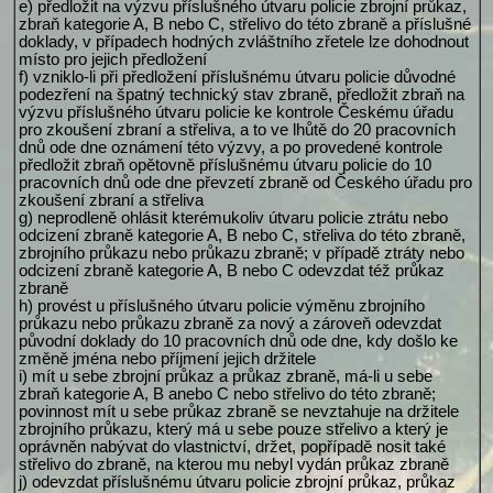
e) předložit na výzvu příslušného útvaru policie zbrojní průkaz,
zbraň kategorie A, B nebo C, střelivo do této zbraně a příslušné
doklady, v případech hodných zvláštního zřetele lze dohodnout
místo pro jejich předložení
f) vzniklo-li při předložení příslušnému útvaru policie důvodné
podezření na špatný technický stav zbraně, předložit zbraň na
výzvu příslušného útvaru policie ke kontrole Českému úřadu
pro zkoušení zbraní a střeliva, a to ve lhůtě do 20 pracovních
dnů ode dne oznámení této výzvy, a po provedené kontrole
předložit zbraň opětovně příslušnému útvaru policie do 10
pracovních dnů ode dne převzetí zbraně od Českého úřadu pro
zkoušení zbraní a střeliva
g) neprodleně ohlásit kterémukoliv útvaru policie ztrátu nebo
odcizení zbraně kategorie A, B nebo C, střeliva do této zbraně,
zbrojního průkazu nebo průkazu zbraně; v případě ztráty nebo
odcizení zbraně kategorie A, B nebo C odevzdat též průkaz
zbraně
h) provést u příslušného útvaru policie výměnu zbrojního
průkazu nebo průkazu zbraně za nový a zároveň odevzdat
původní doklady do 10 pracovních dnů ode dne, kdy došlo ke
změně jména nebo příjmení jejich držitele
i) mít u sebe zbrojní průkaz a průkaz zbraně, má-li u sebe
zbraň kategorie A, B anebo C nebo střelivo do této zbraně;
povinnost mít u sebe průkaz zbraně se nevztahuje na držitele
zbrojního průkazu, který má u sebe pouze střelivo a který je
oprávněn nabývat do vlastnictví, držet, popřípadě nosit také
střelivo do zbraně, na kterou mu nebyl vydán průkaz zbraně
j) odevzdat příslušnému útvaru policie zbrojní průkaz, průkaz