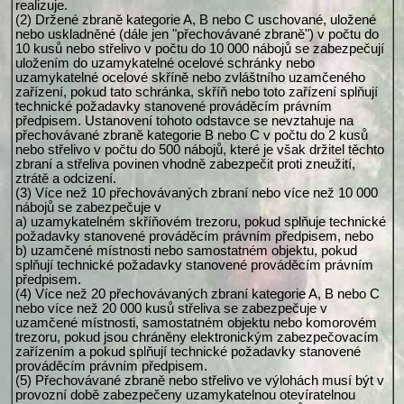
realizuje.
(2) Držené zbraně kategorie A, B nebo C uschované, uložené
nebo uskladněné (dále jen "přechovávané zbraně") v počtu do
10 kusů nebo střelivo v počtu do 10 000 nábojů se zabezpečují
uložením do uzamykatelné ocelové schránky nebo
uzamykatelné ocelové skříně nebo zvláštního uzamčeného
zařízení, pokud tato schránka, skříň nebo toto zařízení splňují
technické požadavky stanovené prováděcím právním
předpisem. Ustanovení tohoto odstavce se nevztahuje na
přechovávané zbraně kategorie B nebo C v počtu do 2 kusů
nebo střelivo v počtu do 500 nábojů, které je však držitel těchto
zbraní a střeliva povinen vhodně zabezpečit proti zneužití,
ztrátě a odcizení.
(3) Více než 10 přechovávaných zbraní nebo více než 10 000
nábojů se zabezpečuje v
a) uzamykatelném skříňovém trezoru, pokud splňuje technické
požadavky stanovené prováděcím právním předpisem, nebo
b) uzamčené místnosti nebo samostatném objektu, pokud
splňují technické požadavky stanovené prováděcím právním
předpisem.
(4) Více než 20 přechovávaných zbraní kategorie A, B nebo C
nebo více než 20 000 kusů střeliva se zabezpečuje v
uzamčené místnosti, samostatném objektu nebo komorovém
trezoru, pokud jsou chráněny elektronickým zabezpečovacím
zařízením a pokud splňují technické požadavky stanovené
prováděcím právním předpisem.
(5) Přechovávané zbraně nebo střelivo ve výlohách musí být v
provozní době zabezpečeny uzamykatelnou otevíratelnou