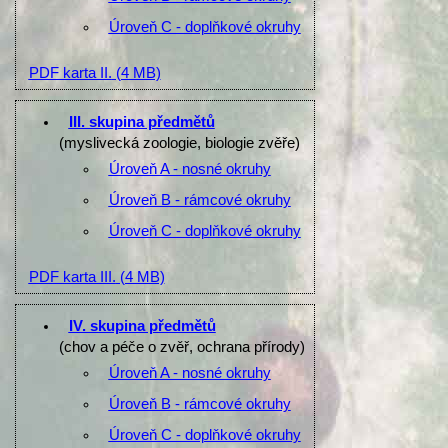
Úroveň C - doplňkové okruhy
PDF karta II.
(4 MB)
III. skupina předmětů
(myslivecká zoologie, biologie zvěře)
Úroveň A - nosné okruhy
Úroveň B - rámcové okruhy
Úroveň C - doplňkové okruhy
PDF karta III.
(4 MB)
IV. skupina předmětů
(chov a péče o zvěř, ochrana přírody)
Úroveň A - nosné okruhy
Úroveň B - rámcové okruhy
Úroveň C - doplňkové okruhy