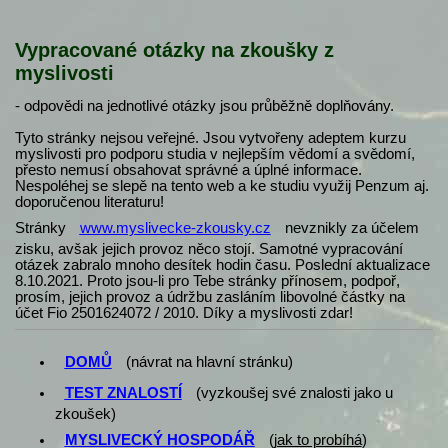
Vypracované otázky na zkoušky z
myslivosti
- odpovědi na jednotlivé otázky jsou průběžně doplňovány.
Tyto stránky nejsou veřejné. Jsou vytvořeny adeptem kurzu
myslivosti pro podporu studia v nejlepším vědomí a svědomí,
přesto nemusí obsahovat správné a úplné informace.
Nespoléhej se slepě na tento web a ke studiu využij Penzum aj.
doporučenou literaturu!
Stránky
www.myslivecke-zkousky.cz
nevznikly za účelem
zisku, avšak jejich provoz něco stojí. Samotné vypracování
otázek zabralo mnoho desítek hodin času. Poslední aktualizace
8.10.2021. Proto jsou-li pro Tebe stránky přínosem, podpoř,
prosím, jejich provoz a údržbu zasláním libovolné částky na
účet Fio 2501624072 / 2010. Díky a myslivosti zdar!
DOMŮ
(návrat na hlavní stránku)
TEST ZNALOSTÍ
(vyzkoušej své znalosti jako u
zkoušek)
MYSLIVECKÝ HOSPODÁŘ
(
jak to probíhá
)