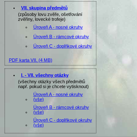
VII. skupina předmětů
(způsoby lovu zvěře, ošetřování
zvěřiny, lovecké trofeje)
Úroveň A - nosné okruhy
Úroveň B - rámcové okruhy
Úroveň C - doplňkové okruhy
PDF karta VII.
(4 MB)
I. - VII. všechny otázky
(všechny otázky všech předmětů
např. pokud si je chcete vytisknout)
Úroveň A - nosné okruhy
(vše)
Úroveň B - rámcové okruhy
(vše)
Úroveň C - doplňkové okruhy
(vše)