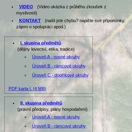
VIDEO
(Video ukázka z průběhu zkoušek z
myslivosti)
KONTAKT
(našli jste chybu? napište své připomínky,
zájem o spolupráci apod.)
I. skupina předmětů
(dějiny lovectví, etika, tradice)
Úroveň A - nosné okruhy
Úroveň B - rámcové okruhy
Úroveň C - doplňkové okruhy
PDF karta I.
(4 MB)
II. skupina předmětů
(právní předpisy, plány hospodaření)
Úroveň A - nosné okruhy
Úroveň B - rámcové okruhy