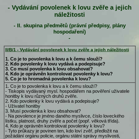
- Vydávání povolenek k lovu zvěře a jejich
náležitosti
- II. skupina předmětů (právní předpisy, plány
hospodaření)
-
II/B/1 - Vydávání povolenek k lovu zvěře a jejich náležitosti
1. Co je to povolenka k lovu a k čemu slouží?
2. Kdo povolenky k lovu vydává a podepisuje?
3. Co musí povolenka k lovu obsahovat?
4. Kdo je oprávněn kontrolovat povolenky k lovu?
5. Co je to hromadná povolenka k lovu?
1. Co je to povolenka k lovu a k čemu slouží?
- Tiskopis vydávaný mysl. hospodářem na pověření uživatele
honitby k lovu různých druhů zvěře.
2. Kdo povolenky k lovu vydává a podepisuje?
- Uživatel honitby
3. Musí povolenka k lovu obsahovat?
- Na povolence je jméno daného myslivce, číslo loveckého
lístku, platnost, druhy zvěře a počet (popř. věková třída).
4. Kdo je oprávněn kontrolovat povolenky k lovu?
- Tyto průkazy je povinen ten, kdo loví zvěř, předložit na
požádání orgánu policie, orgánu státní správy myslivosti,