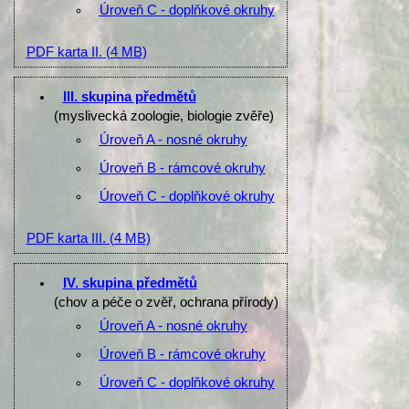
Úroveň C - doplňkové okruhy
PDF karta II.
(4 MB)
III. skupina předmětů
(myslivecká zoologie, biologie zvěře)
Úroveň A - nosné okruhy
Úroveň B - rámcové okruhy
Úroveň C - doplňkové okruhy
PDF karta III.
(4 MB)
IV. skupina předmětů
(chov a péče o zvěř, ochrana přírody)
Úroveň A - nosné okruhy
Úroveň B - rámcové okruhy
Úroveň C - doplňkové okruhy