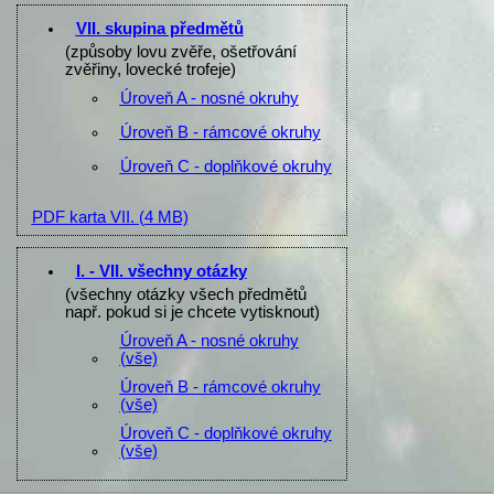
VII. skupina předmětů
(způsoby lovu zvěře, ošetřování
zvěřiny, lovecké trofeje)
Úroveň A - nosné okruhy
Úroveň B - rámcové okruhy
Úroveň C - doplňkové okruhy
PDF karta VII.
(4 MB)
I. - VII. všechny otázky
(všechny otázky všech předmětů
např. pokud si je chcete vytisknout)
Úroveň A - nosné okruhy
(vše)
Úroveň B - rámcové okruhy
(vše)
Úroveň C - doplňkové okruhy
(vše)