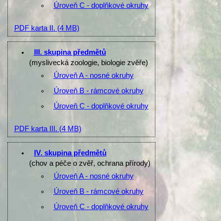
Úroveň C - doplňkové okruhy
PDF karta II.
(4 MB)
III. skupina předmětů
(myslivecká zoologie, biologie zvěře)
Úroveň A - nosné okruhy
Úroveň B - rámcové okruhy
Úroveň C - doplňkové okruhy
PDF karta III.
(4 MB)
IV. skupina předmětů
(chov a péče o zvěř, ochrana přírody)
Úroveň A - nosné okruhy
Úroveň B - rámcové okruhy
Úroveň C - doplňkové okruhy