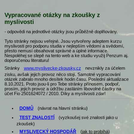
Vypracované otázky na zkoušky z
myslivosti
- odpovědi na jednotlivé otázky jsou průběžně doplňovány.
Tyto stránky nejsou veřejné. Jsou vytvořeny adeptem kurzu
myslivosti pro podporu studia v nejlepším vědomí a svědomí,
přesto nemusí obsahovat správné a úplné informace.
Nespoléhej se slepě na tento web a ke studiu využij Penzum aj.
doporučenou literaturu!
Stránky
www.myslivecke-zkousky.cz
nevznikly za účelem
zisku, avšak jejich provoz něco stojí. Samotné vypracování
otázek zabralo mnoho desítek hodin času. Poslední aktualizace
8.10.2021. Proto jsou-li pro Tebe stránky přínosem, podpoř,
prosím, jejich provoz a údržbu zasláním libovolné částky na
účet Fio 2501624072 / 2010. Díky a myslivosti zdar!
DOMŮ
(návrat na hlavní stránku)
TEST ZNALOSTÍ
(vyzkoušej své znalosti jako u
zkoušek)
MYSLIVECKÝ HOSPODÁŘ
(
jak to probíhá
)