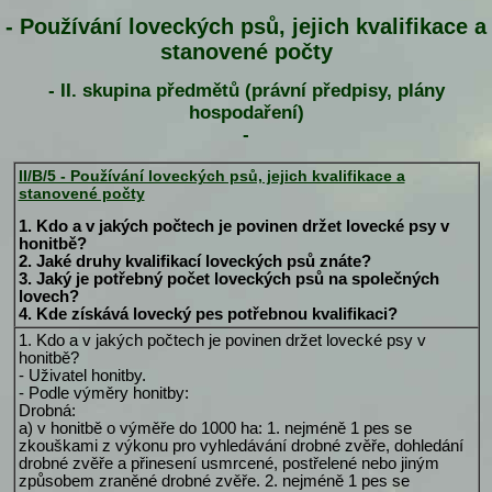
- Používání loveckých psů, jejich kvalifikace a
stanovené počty
- II. skupina předmětů (právní předpisy, plány
hospodaření)
-
II/B/5 - Používání loveckých psů, jejich kvalifikace a
stanovené počty
1. Kdo a v jakých počtech je povinen držet lovecké psy v
honitbě?
2. Jaké druhy kvalifikací loveckých psů znáte?
3. Jaký je potřebný počet loveckých psů na společných
lovech?
4. Kde získává lovecký pes potřebnou kvalifikaci?
1. Kdo a v jakých počtech je povinen držet lovecké psy v
honitbě?
- Uživatel honitby.
- Podle výměry honitby:
Drobná:
a) v honitbě o výměře do 1000 ha: 1. nejméně 1 pes se
zkouškami z výkonu pro vyhledávání drobné zvěře, dohledání
drobné zvěře a přinesení usmrcené, postřelené nebo jiným
způsobem zraněné drobné zvěře. 2. nejméně 1 pes se