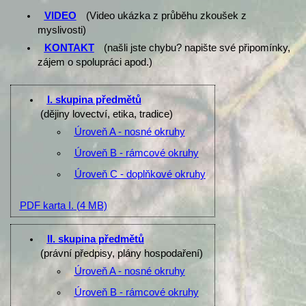
VIDEO
(Video ukázka z průběhu zkoušek z
myslivosti)
KONTAKT
(našli jste chybu? napište své připomínky,
zájem o spolupráci apod.)
I. skupina předmětů
(dějiny lovectví, etika, tradice)
Úroveň A - nosné okruhy
Úroveň B - rámcové okruhy
Úroveň C - doplňkové okruhy
PDF karta I.
(4 MB)
II. skupina předmětů
(právní předpisy, plány hospodaření)
Úroveň A - nosné okruhy
Úroveň B - rámcové okruhy