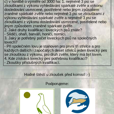
c) v honitbě o výměře od 3000 ha: 1. nejméně 3 psi se
zkouškami z výkonu vyhledávání spárkaté zvěře a výkonu
dosledování usmrcené, postřelené nebo jiným způsobem
zraněné spárkaté zvěře nebo nejméně 3 psi se zkouškami z
výkonu vyhledávání spárkaté zvěře a nejméně 3 psi se
zkouškami z výkonu dosledování usmrcené, postřelené nebo
jiným způsobem zraněné spárkaté zvěře.
2. Jaké druhy kvalifikací loveckých psů znáte?
- Slídiči, ohaři, barváři, honiči, norníci.
3. Jaký je potřebný počet loveckých psů na společných
lovech?
- Při společném lovu je stanoven pro první tři střelce a pro
každých dalších i započatých deset střelců jeden lovecký pes
se zkouškou z výkonu, pro druh zvěře, který má být loven.
4. Kde získává lovecký pes potřebnou kvalifikaci?
- Zkoušky příslušných kvalifikací.
Hodně štěstí u zkoušek před komisí! :-)
Podporujeme: