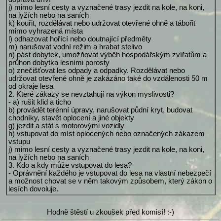
j) mimo lesní cesty a vyznačené trasy jezdit na kole, na koni,
na lyžích nebo na saních
k) kouřit, rozdělávat nebo udržovat otevřené ohně a tábořit
mimo vyhrazená místa
l) odhazovat hořící nebo doutnající předměty
m) narušovat vodní režim a hrabat stelivo
n) pást dobytek, umožňovat výběh hospodářským zvířatům a
průhon dobytka lesními porosty
o) znečišťovat les odpady a odpadky. Rozdělávat nebo
udržovat otevřené ohně je zakázáno také do vzdálenosti 50 m
od okraje lesa
2. Které zákazy se nevztahují na výkon myslivosti?
- a) rušit klid a ticho
b) provádět terénní úpravy, narušovat půdní kryt, budovat
chodníky, stavět oplocení a jiné objekty
g) jezdit a stát s motorovými vozidly
h) vstupovat do míst oplocených nebo označených zákazem
vstupu
j) mimo lesní cesty a vyznačené trasy jezdit na kole, na koni,
na lyžích nebo na saních
3. Kdo a kdy může vstupovat do lesa?
- Oprávnění každého je vstupovat do lesa na vlastní nebezpečí
a možnost chovat se v něm takovým způsobem, který zákon o
lesích dovoluje.
Hodně štěstí u zkoušek před komisí! :-)