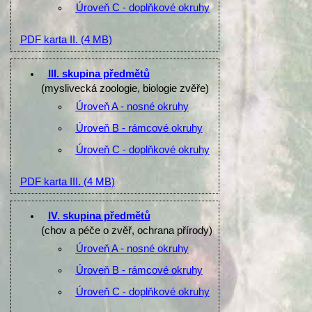
Úroveň C - doplňkové okruhy
PDF karta II.
(4 MB)
III. skupina předmětů
(myslivecká zoologie, biologie zvěře)
Úroveň A - nosné okruhy
Úroveň B - rámcové okruhy
Úroveň C - doplňkové okruhy
PDF karta III.
(4 MB)
IV. skupina předmětů
(chov a péče o zvěř, ochrana přírody)
Úroveň A - nosné okruhy
Úroveň B - rámcové okruhy
Úroveň C - doplňkové okruhy