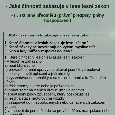
- Jaké činnosti zakazuje v lese lesní zákon
- II. skupina předmětů (právní předpisy, plány
hospodaření)
-
II/B/14 - Jaké činnosti zakazuje v lese lesní zákon
1. Které činnosti v lesích zakazuje lesní zákon?
2. Které zákazy se nevztahují na výkon myslivosti?
3. Kdo a kdy může vstupovat do lesa?
1. Které činnosti v lesích zakazuje lesní zákon?
- V lesích je zakázáno:
a) rušit klid a ticho
b) provádět terénní úpravy, narušovat půdní kryt, budovat
chodníky, stavět oplocení a jiné objekty
c) vyzvedávat semenáčky a sazenice stromů a keřů lesních
dřevin
d) těžit stromy a keře nebo je poškozovat
e) sbírat semena lesních dřevin, jmelí a ochmet
f) sbírat lesní plody způsobem, který poškozuje les
g) jezdit a stát s motorovými vozidly
h) vstupovat do míst oplocených nebo označených zákazem
vstupu
i) vstupovat do porostů, kde se provádí těžba, manipulace nebo
doprava dříví