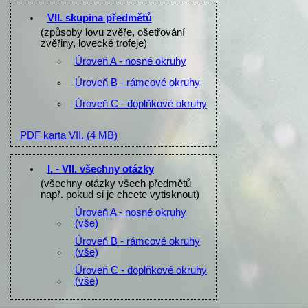
VII. skupina předmětů
(způsoby lovu zvěře, ošetřování
zvěřiny, lovecké trofeje)
Úroveň A - nosné okruhy
Úroveň B - rámcové okruhy
Úroveň C - doplňkové okruhy
PDF karta VII.
(4 MB)
I. - VII. všechny otázky
(všechny otázky všech předmětů
např. pokud si je chcete vytisknout)
Úroveň A - nosné okruhy
(vše)
Úroveň B - rámcové okruhy
(vše)
Úroveň C - doplňkové okruhy
(vše)