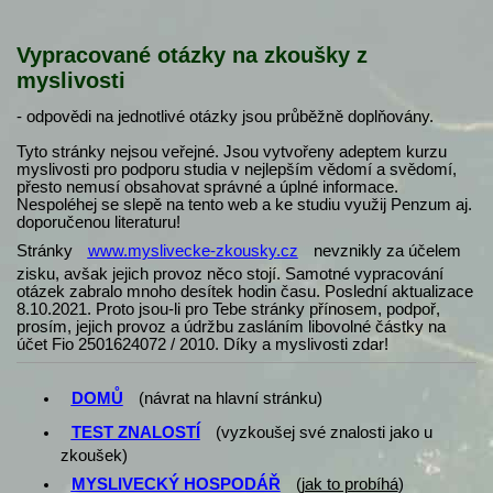
Vypracované otázky na zkoušky z
myslivosti
- odpovědi na jednotlivé otázky jsou průběžně doplňovány.
Tyto stránky nejsou veřejné. Jsou vytvořeny adeptem kurzu
myslivosti pro podporu studia v nejlepším vědomí a svědomí,
přesto nemusí obsahovat správné a úplné informace.
Nespoléhej se slepě na tento web a ke studiu využij Penzum aj.
doporučenou literaturu!
Stránky
www.myslivecke-zkousky.cz
nevznikly za účelem
zisku, avšak jejich provoz něco stojí. Samotné vypracování
otázek zabralo mnoho desítek hodin času. Poslední aktualizace
8.10.2021. Proto jsou-li pro Tebe stránky přínosem, podpoř,
prosím, jejich provoz a údržbu zasláním libovolné částky na
účet Fio 2501624072 / 2010. Díky a myslivosti zdar!
DOMŮ
(návrat na hlavní stránku)
TEST ZNALOSTÍ
(vyzkoušej své znalosti jako u
zkoušek)
MYSLIVECKÝ HOSPODÁŘ
(
jak to probíhá
)