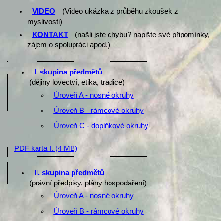
VIDEO
(Video ukázka z průběhu zkoušek z
myslivosti)
KONTAKT
(našli jste chybu? napište své připomínky,
zájem o spolupráci apod.)
I. skupina předmětů
(dějiny lovectví, etika, tradice)
Úroveň A - nosné okruhy
Úroveň B - rámcové okruhy
Úroveň C - doplňkové okruhy
PDF karta I.
(4 MB)
II. skupina předmětů
(právní předpisy, plány hospodaření)
Úroveň A - nosné okruhy
Úroveň B - rámcové okruhy