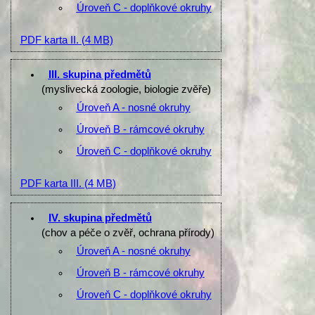
Úroveň C - doplňkové okruhy
PDF karta II.
(4 MB)
III. skupina předmětů
(myslivecká zoologie, biologie zvěře)
Úroveň A - nosné okruhy
Úroveň B - rámcové okruhy
Úroveň C - doplňkové okruhy
PDF karta III.
(4 MB)
IV. skupina předmětů
(chov a péče o zvěř, ochrana přírody)
Úroveň A - nosné okruhy
Úroveň B - rámcové okruhy
Úroveň C - doplňkové okruhy