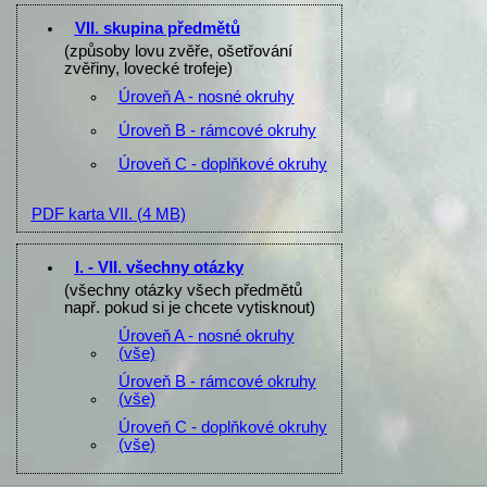
VII. skupina předmětů
(způsoby lovu zvěře, ošetřování
zvěřiny, lovecké trofeje)
Úroveň A - nosné okruhy
Úroveň B - rámcové okruhy
Úroveň C - doplňkové okruhy
PDF karta VII.
(4 MB)
I. - VII. všechny otázky
(všechny otázky všech předmětů
např. pokud si je chcete vytisknout)
Úroveň A - nosné okruhy
(vše)
Úroveň B - rámcové okruhy
(vše)
Úroveň C - doplňkové okruhy
(vše)