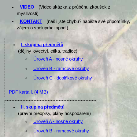
VIDEO
(Video ukázka z průběhu zkoušek z
myslivosti)
KONTAKT
(našli jste chybu? napište své připomínky,
zájem o spolupráci apod.)
I. skupina předmětů
(dějiny lovectví, etika, tradice)
Úroveň A - nosné okruhy
Úroveň B - rámcové okruhy
Úroveň C - doplňkové okruhy
PDF karta I.
(4 MB)
II. skupina předmětů
(právní předpisy, plány hospodaření)
Úroveň A - nosné okruhy
Úroveň B - rámcové okruhy