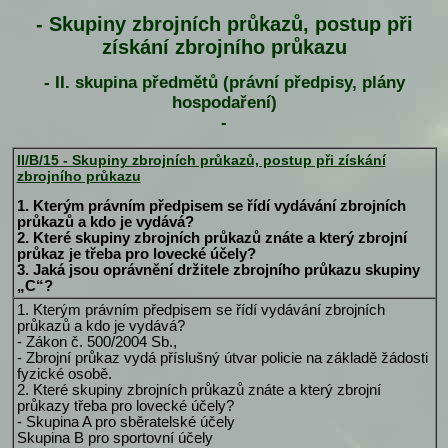
- Skupiny zbrojních průkazů, postup při
získání zbrojního průkazu
- II. skupina předmětů (právní předpisy, plány
hospodaření)
-
II/B/15 - Skupiny zbrojních průkazů, postup při získání
zbrojního průkazu
1. Kterým právním předpisem se řídí vydávání zbrojních
průkazů a kdo je vydává?
2. Které skupiny zbrojních průkazů znáte a který zbrojní
průkaz je třeba pro lovecké účely?
3. Jaká jsou oprávnění držitele zbrojního průkazu skupiny
„C“?
1. Kterým právním předpisem se řídí vydávání zbrojních
průkazů a kdo je vydává?
- Zákon č. 500/2004 Sb.,
- Zbrojní průkaz vydá příslušný útvar policie na základě žádosti
fyzické osobě.
2. Které skupiny zbrojních průkazů znáte a který zbrojní
průkazy třeba pro lovecké účely?
- Skupina A pro sběratelské účely
Skupina B pro sportovní účely