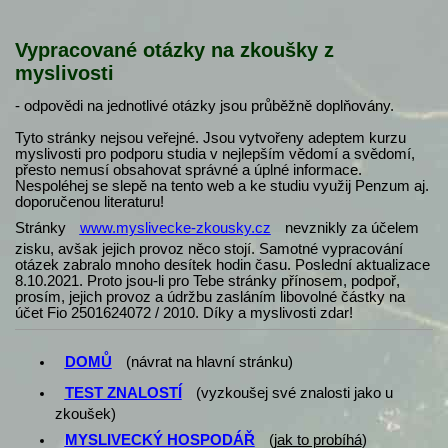
Vypracované otázky na zkoušky z
myslivosti
- odpovědi na jednotlivé otázky jsou průběžně doplňovány.
Tyto stránky nejsou veřejné. Jsou vytvořeny adeptem kurzu
myslivosti pro podporu studia v nejlepším vědomí a svědomí,
přesto nemusí obsahovat správné a úplné informace.
Nespoléhej se slepě na tento web a ke studiu využij Penzum aj.
doporučenou literaturu!
Stránky
www.myslivecke-zkousky.cz
nevznikly za účelem
zisku, avšak jejich provoz něco stojí. Samotné vypracování
otázek zabralo mnoho desítek hodin času. Poslední aktualizace
8.10.2021. Proto jsou-li pro Tebe stránky přínosem, podpoř,
prosím, jejich provoz a údržbu zasláním libovolné částky na
účet Fio 2501624072 / 2010. Díky a myslivosti zdar!
DOMŮ
(návrat na hlavní stránku)
TEST ZNALOSTÍ
(vyzkoušej své znalosti jako u
zkoušek)
MYSLIVECKÝ HOSPODÁŘ
(
jak to probíhá
)