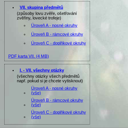
VII. skupina předmětů
(způsoby lovu zvěře, ošetřování
zvěřiny, lovecké trofeje)
Úroveň A - nosné okruhy
Úroveň B - rámcové okruhy
Úroveň C - doplňkové okruhy
PDF karta VII.
(4 MB)
I. - VII. všechny otázky
(všechny otázky všech předmětů
např. pokud si je chcete vytisknout)
Úroveň A - nosné okruhy
(vše)
Úroveň B - rámcové okruhy
(vše)
Úroveň C - doplňkové okruhy
(vše)