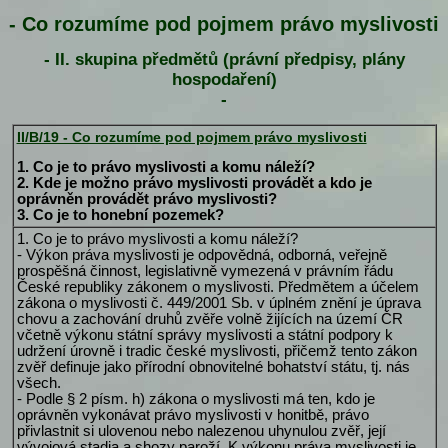
- Co rozumíme pod pojmem právo myslivosti
- II. skupina předmětů (právní předpisy, plány
hospodaření)
-
II/B/19 - Co rozumíme pod pojmem právo myslivosti
1. Co je to právo myslivosti a komu náleží?
2. Kde je možno právo myslivosti provádět a kdo je
oprávněn provádět právo myslivosti?
3. Co je to honební pozemek?
1. Co je to právo myslivosti a komu náleží?
- Výkon práva myslivosti je odpovědná, odborná, veřejně
prospěšná činnost, legislativně vymezená v právním řádu
České republiky zákonem o myslivosti. Předmětem a účelem
zákona o myslivosti č. 449/2001 Sb. v úplném znění je úprava
chovu a zachování druhů zvěře volně žijících na území ČR
včetně výkonu státní správy myslivosti a státní podpory k
udržení úrovně i tradic české myslivosti, přičemž tento zákon
zvěř definuje jako přírodní obnovitelné bohatství státu, tj. nás
všech.
- Podle § 2 písm. h) zákona o myslivosti má ten, kdo je
oprávněn vykonávat právo myslivosti v honitbě, právo
přivlastnit si ulovenou nebo nalezenou uhynulou zvěř, její
vývojová stadia a shozy paroží. K výkonu práva myslivosti je