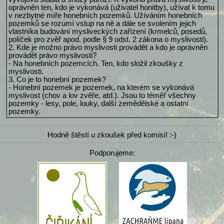
oprávněn ten, kdo je vykonává (uživatel honitby), užívat k tomu
v nezbytné míře honebních pozemků. Užíváním honebních
pozemků se rozumí vstup na ně a dále se svolením jejich
vlastníka budování mysliveckých zařízení (krmelců, posedů,
políček pro zvěř apod. podle § 9 odst. 2 zákona o myslivosti).
2. Kde je možno právo myslivosti provádět a kdo je oprávněn
provádět právo myslivosti?
- Na honebních pozemcích. Ten, kdo složil zkoušky z
myslivosti.
3. Co je to honební pozemek?
- Honební pozemek je pozemek, na kterém se vykonává
myslivost (chov a lov zvěře, atd.). Jsou to téměř všechny
pozemky - lesy, pole, louky, další zemědělské a ostatní
pozemky.
Hodně štěstí u zkoušek před komisí! :-)
Podporujeme: