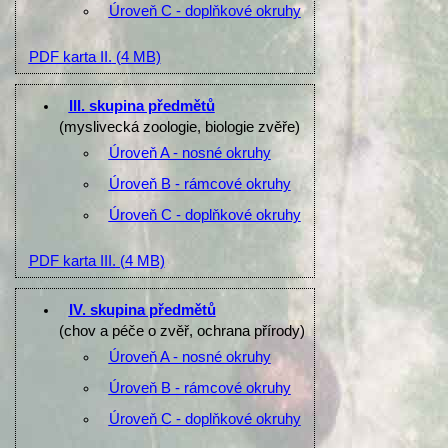
Úroveň C - doplňkové okruhy
PDF karta II.
(4 MB)
III. skupina předmětů
(myslivecká zoologie, biologie zvěře)
Úroveň A - nosné okruhy
Úroveň B - rámcové okruhy
Úroveň C - doplňkové okruhy
PDF karta III.
(4 MB)
IV. skupina předmětů
(chov a péče o zvěř, ochrana přírody)
Úroveň A - nosné okruhy
Úroveň B - rámcové okruhy
Úroveň C - doplňkové okruhy