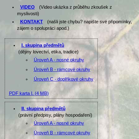
VIDEO
(Video ukázka z průběhu zkoušek z
myslivosti)
KONTAKT
(našli jste chybu? napište své připomínky,
zájem o spolupráci apod.)
I. skupina předmětů
(dějiny lovectví, etika, tradice)
Úroveň A - nosné okruhy
Úroveň B - rámcové okruhy
Úroveň C - doplňkové okruhy
PDF karta I.
(4 MB)
II. skupina předmětů
(právní předpisy, plány hospodaření)
Úroveň A - nosné okruhy
Úroveň B - rámcové okruhy