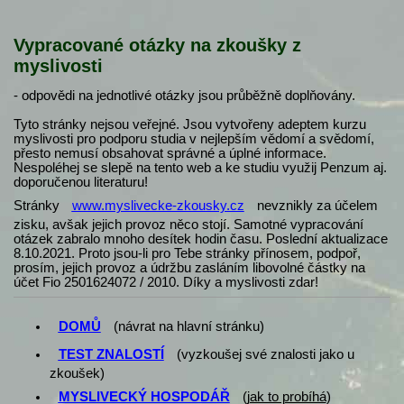
Vypracované otázky na zkoušky z
myslivosti
- odpovědi na jednotlivé otázky jsou průběžně doplňovány.
Tyto stránky nejsou veřejné. Jsou vytvořeny adeptem kurzu
myslivosti pro podporu studia v nejlepším vědomí a svědomí,
přesto nemusí obsahovat správné a úplné informace.
Nespoléhej se slepě na tento web a ke studiu využij Penzum aj.
doporučenou literaturu!
Stránky
www.myslivecke-zkousky.cz
nevznikly za účelem
zisku, avšak jejich provoz něco stojí. Samotné vypracování
otázek zabralo mnoho desítek hodin času. Poslední aktualizace
8.10.2021. Proto jsou-li pro Tebe stránky přínosem, podpoř,
prosím, jejich provoz a údržbu zasláním libovolné částky na
účet Fio 2501624072 / 2010. Díky a myslivosti zdar!
DOMŮ
(návrat na hlavní stránku)
TEST ZNALOSTÍ
(vyzkoušej své znalosti jako u
zkoušek)
MYSLIVECKÝ HOSPODÁŘ
(
jak to probíhá
)