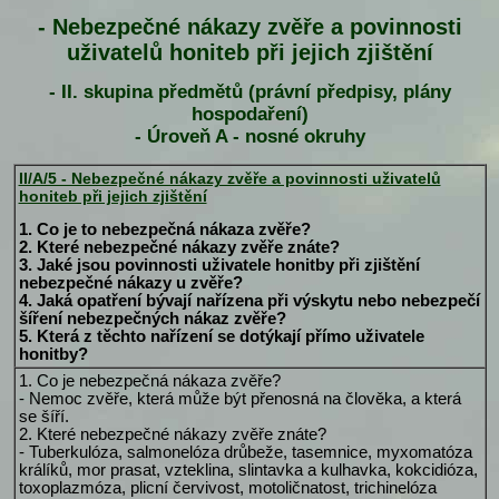
- Nebezpečné nákazy zvěře a povinnosti
uživatelů honiteb při jejich zjištění
- II. skupina předmětů (právní předpisy, plány
hospodaření)
- Úroveň A - nosné okruhy
II/A/5 - Nebezpečné nákazy zvěře a povinnosti uživatelů
honiteb při jejich zjištění
1. Co je to nebezpečná nákaza zvěře?
2. Které nebezpečné nákazy zvěře znáte?
3. Jaké jsou povinnosti uživatele honitby při zjištění
nebezpečné nákazy u zvěře?
4. Jaká opatření bývají nařízena při výskytu nebo nebezpečí
šíření nebezpečných nákaz zvěře?
5. Která z těchto nařízení se dotýkají přímo uživatele
honitby?
1. Co je nebezpečná nákaza zvěře?
- Nemoc zvěře, která může být přenosná na člověka, a která
se šíří.
2. Které nebezpečné nákazy zvěře znáte?
- Tuberkulóza, salmonelóza drůbeže, tasemnice, myxomatóza
králíků, mor prasat, vzteklina, slintavka a kulhavka, kokcidióza,
toxoplazmóza, plicní červivost, motoličnatost, trichinelóza