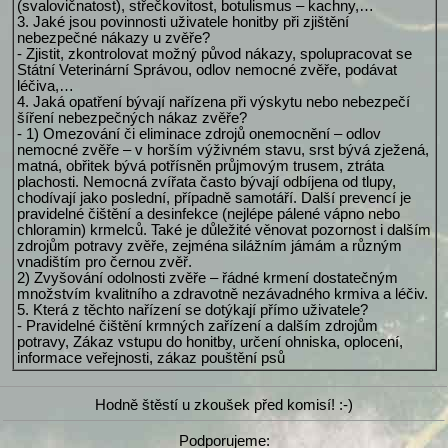
(svalovičnatost), střečkovitost, botulismus – kachny,…
3. Jaké jsou povinnosti uživatele honitby při zjištění
nebezpečné nákazy u zvěře?
- Zjistit, zkontrolovat možný původ nákazy, spolupracovat se
Státní Veterinární Správou, odlov nemocné zvěře, podávat
léčiva,…
4. Jaká opatření bývají nařízena při výskytu nebo nebezpečí
šíření nebezpečných nákaz zvěře?
- 1) Omezování či eliminace zdrojů onemocnění – odlov
nemocné zvěře – v horším výživném stavu, srst bývá zježená,
matná, obřitek bývá potřísněn průjmovým trusem, ztráta
plachosti. Nemocná zvířata často bývají odbíjena od tlupy,
chodívají jako poslední, případně samotáří. Další prevencí je
pravidelné čištění a desinfekce (nejlépe pálené vápno nebo
chloramin) krmelců. Také je důležité věnovat pozornost i dalším
zdrojům potravy zvěře, zejména silážním jámám a různým
vnadištím pro černou zvěř.
2) Zvyšování odolnosti zvěře – řádné krmení dostatečným
množstvím kvalitního a zdravotně nezávadného krmiva a léčiv.
5. Která z těchto nařízení se dotýkají přímo uživatele?
- Pravidelné čištění krmných zařízení a dalším zdrojům
potravy, Zákaz vstupu do honitby, určení ohniska, oplocení,
informace veřejnosti, zákaz pouštění psů
Hodně štěstí u zkoušek před komisí! :-)
Podporujeme: