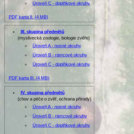
Úroveň C - doplňkové okruhy
PDF karta II.
(4 MB)
III. skupina předmětů
(myslivecká zoologie, biologie zvěře)
Úroveň A - nosné okruhy
Úroveň B - rámcové okruhy
Úroveň C - doplňkové okruhy
PDF karta III.
(4 MB)
IV. skupina předmětů
(chov a péče o zvěř, ochrana přírody)
Úroveň A - nosné okruhy
Úroveň B - rámcové okruhy
Úroveň C - doplňkové okruhy