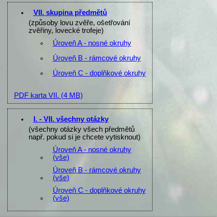
VII. skupina předmětů
(způsoby lovu zvěře, ošetřování
zvěřiny, lovecké trofeje)
Úroveň A - nosné okruhy
Úroveň B - rámcové okruhy
Úroveň C - doplňkové okruhy
PDF karta VII.
(4 MB)
I. - VII. všechny otázky
(všechny otázky všech předmětů
např. pokud si je chcete vytisknout)
Úroveň A - nosné okruhy
(vše)
Úroveň B - rámcové okruhy
(vše)
Úroveň C - doplňkové okruhy
(vše)