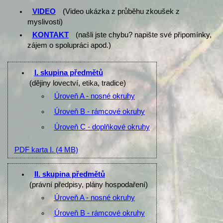
VIDEO
(Video ukázka z průběhu zkoušek z
myslivosti)
KONTAKT
(našli jste chybu? napište své připomínky,
zájem o spolupráci apod.)
I. skupina předmětů
(dějiny lovectví, etika, tradice)
Úroveň A - nosné okruhy
Úroveň B - rámcové okruhy
Úroveň C - doplňkové okruhy
PDF karta I.
(4 MB)
II. skupina předmětů
(právní předpisy, plány hospodaření)
Úroveň A - nosné okruhy
Úroveň B - rámcové okruhy