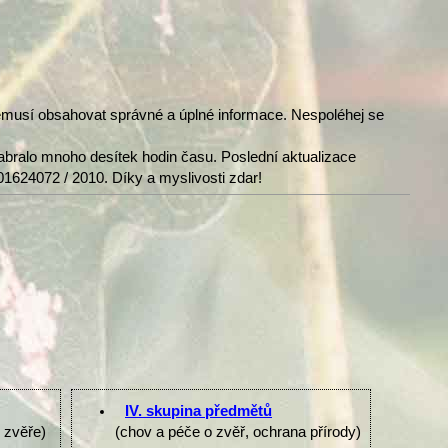
nemusí obsahovat správné a úplné informace. Nespoléhej se
abralo mnoho desítek hodin času. Poslední aktualizace
01624072 / 2010. Díky a myslivosti zdar!
IV. skupina předmětů
e zvěře)
(chov a péče o zvěř, ochrana přírody)