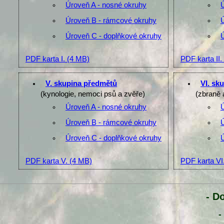
Úroveň A - nosné okruhy
Úroveň B - rámcové okruhy
Úroveň C - doplňkové okruhy
PDF karta I.
(4 MB)
PDF karta II.
V. skupina předmětů
VI. sk
(kynologie, nemoci psů a zvěře)
(zbraně 
Úroveň A - nosné okruhy
Úroveň B - rámcové okruhy
Úroveň C - doplňkové okruhy
PDF karta V.
(4 MB)
PDF karta VI
- D
-