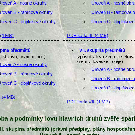
Úroveň A - nosné okruhy
Úroveň A - nosné okr
Úroveň B - rámcové okruhy
Úroveň B - rámcové 
Úroveň C - doplňkové okruhy
Úroveň C - doplňkové
(4 MB)
PDF karta III.
(4 MB)
upina předmětů
VII. skupina předmětů
a střelivo, první pomoc)
(způsoby lovu zvěře, ošetřov
zvěřiny, lovecké trofeje)
Úroveň A - nosné okruhy
Úroveň A - nosné okr
Úroveň B - rámcové okruhy
Úroveň B - rámcové 
Úroveň C - doplňkové okruhy
Úroveň C - doplňkové
.
(4 MB)
PDF karta VII.
(4 MB)
oba a podmínky lovu hlavních druhů zvěře spár
 II. skupina předmětů (právní předpisy, plány hospodařen