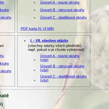
uhy
Úroveň A - nosné okruhy
okruhy
Úroveň B - rámcové okruhy
 okruhy
Úroveň C - doplňkové okruhy
PDF karta IV.
(4 MB)
I. - VII. všechny otázky
ání
(všechny otázky všech předmětů
např. pokud si je chcete vytisknout)
uhy
Úroveň A - nosné okruhy
(vše)
okruhy
Úroveň B - rámcové okruhy
(vše)
 okruhy
Úroveň C - doplňkové okruhy
(vše)
katé
í)