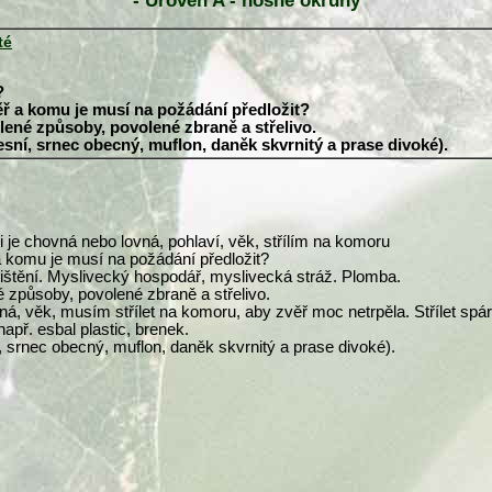
- Úroveň A - nosné okruhy
té
?
ěř a komu je musí na požádání předložit?
olené způsoby, povolené zbraně a střelivo.
esní, srnec obecný, muflon, daněk skvrnitý a prase divoké).
 je chovná nebo lovná, pohlaví, věk, střílím na komoru
a komu je musí na požádání předložit?
ojištění. Myslivecký hospodář, myslivecká stráž. Plomba.
é způsoby, povolené zbraně a střelivo.
vná, věk, musím střílet na komoru, aby zvěř moc netrpěla. Střílet sp
apř. esbal plastic, brenek.
, srnec obecný, muflon, daněk skvrnitý a prase divoké).