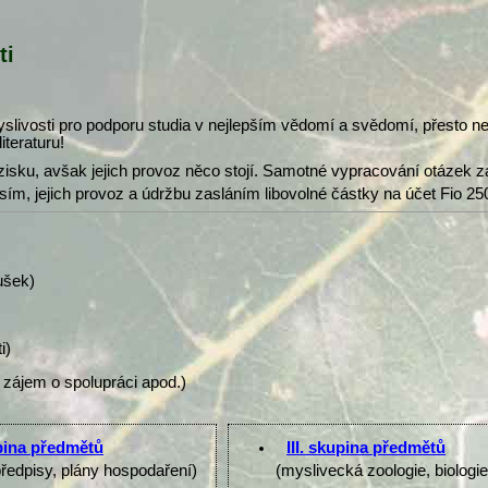
ti
slivosti pro podporu studia v nejlepším vědomí a svědomí, přesto 
iteraturu!
isku, avšak jejich provoz něco stojí. Samotné vypracování otázek z
osím, jejich provoz a údržbu zasláním libovolné částky na účet Fio 25
ušek)
i)
 zájem o spolupráci apod.)
upina předmětů
III. skupina předmětů
předpisy, plány hospodaření)
(myslivecká zoologie, biologi