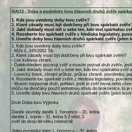
II/A/15 - Doba a podmínky lovu hlavních druhů zvěře spárka
1. Kde jsou uvedeny doby lovu zvěře?
2. Které zásady musí být dodrženy při lovu spárkaté zvěře
3. Jaké doklady musí mít u sebe ten, kdo loví spárkatou zv
4. Rozeberte lov spárkaté zvěře z hlediska legislativy, pov
5. Uveďte doby lovu hlavních druhů spárkaté zvěře (jelen l
1. Kde jsou uvedeny doby lovu zvěře?
- MZe č. 245/2002 Sb.
2. Které zásady musí být dodrženy při lovu spárkaté zvěře?
- Lov kulovou zbraní.
- Dalekohledem pozoruji zvěř a musím poznat druh zvěře, jestli
3. Jaké doklady musí mít u sebe ten, kdo loví spárkatou zvěř 
- Lovecký lístek, zbrojní průkaz, průkaz zbraně, povolenka, p
4. Rozeberte lov spárkaté zvěře z hlediska legislativy, povolen
- Musím rozpoznat druh, pohlaví, jestli je zvěř lovná nebo cho
můžu na divočáky použít jednotnou střelu do brokovnice, to je n
5. Uveďte doby lovu hlavních druhů spárkaté zvěře (jelen lesní
Druh Doba lovu Výjimka
Daněk skvrnitý daněk 1. července – 31. ledna
daněla 1. srpna – 31. ledna § 2 odst. 1
zvěř do dvou let věku celoročně
Jelen evropský jelen 1. července – 31. ledna