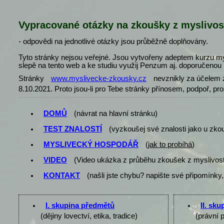
Vypracované otázky na zkoušky z myslivos
- odpovědi na jednotlivé otázky jsou průběžně doplňovány.
Tyto stránky nejsou veřejné. Jsou vytvořeny adeptem kurzu my
slepě na tento web a ke studiu využij Penzum aj. doporučenou l
Stránky
www.myslivecke-zkousky.cz
nevznikly za účelem z
8.10.2021. Proto jsou-li pro Tebe stránky přínosem, podpoř, pr
DOMŮ
(návrat na hlavní stránku)
TEST ZNALOSTÍ
(vyzkoušej své znalosti jako u zko
MYSLIVECKÝ HOSPODÁŘ
(
jak to probíhá
)
VIDEO
(Video ukázka z průběhu zkoušek z myslivost
KONTAKT
(našli jste chybu? napište své připomínky,
I. skupina předmětů
II. sk
(dějiny lovectví, etika, tradice)
(právní 