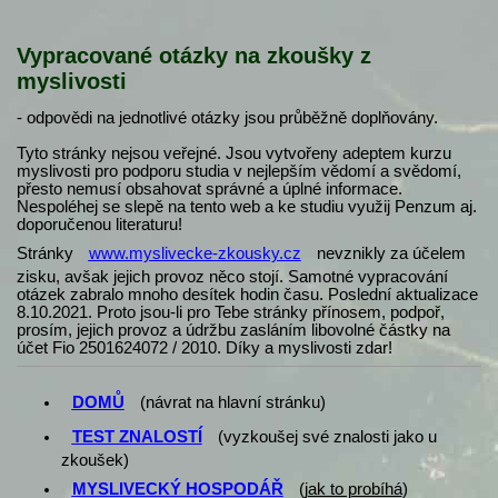
Vypracované otázky na zkoušky z
myslivosti
- odpovědi na jednotlivé otázky jsou průběžně doplňovány.
Tyto stránky nejsou veřejné. Jsou vytvořeny adeptem kurzu
myslivosti pro podporu studia v nejlepším vědomí a svědomí,
přesto nemusí obsahovat správné a úplné informace.
Nespoléhej se slepě na tento web a ke studiu využij Penzum aj.
doporučenou literaturu!
Stránky
www.myslivecke-zkousky.cz
nevznikly za účelem
zisku, avšak jejich provoz něco stojí. Samotné vypracování
otázek zabralo mnoho desítek hodin času. Poslední aktualizace
8.10.2021. Proto jsou-li pro Tebe stránky přínosem, podpoř,
prosím, jejich provoz a údržbu zasláním libovolné částky na
účet Fio 2501624072 / 2010. Díky a myslivosti zdar!
DOMŮ
(návrat na hlavní stránku)
TEST ZNALOSTÍ
(vyzkoušej své znalosti jako u
zkoušek)
MYSLIVECKÝ HOSPODÁŘ
(
jak to probíhá
)