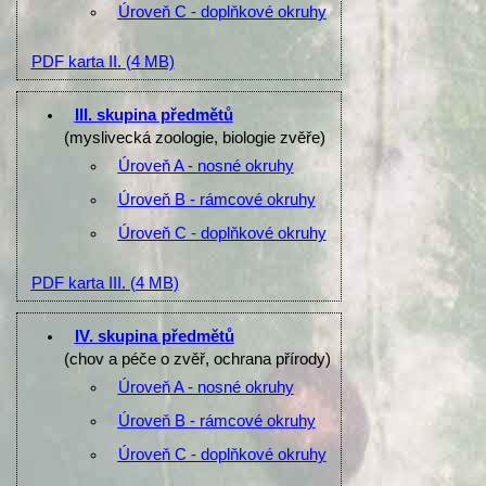
Úroveň C - doplňkové okruhy
PDF karta II.
(4 MB)
III. skupina předmětů
(myslivecká zoologie, biologie zvěře)
Úroveň A - nosné okruhy
Úroveň B - rámcové okruhy
Úroveň C - doplňkové okruhy
PDF karta III.
(4 MB)
IV. skupina předmětů
(chov a péče o zvěř, ochrana přírody)
Úroveň A - nosné okruhy
Úroveň B - rámcové okruhy
Úroveň C - doplňkové okruhy