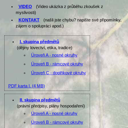
VIDEO
(Video ukázka z průběhu zkoušek z
myslivosti)
KONTAKT
(našli jste chybu? napište své připomínky,
zájem o spolupráci apod.)
I. skupina předmětů
(dějiny lovectví, etika, tradice)
Úroveň A - nosné okruhy
Úroveň B - rámcové okruhy
Úroveň C - doplňkové okruhy
PDF karta I.
(4 MB)
II. skupina předmětů
(právní předpisy, plány hospodaření)
Úroveň A - nosné okruhy
Úroveň B - rámcové okruhy