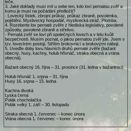
leče.
3. Jaké doklady musí mít u sebe ten, kdo loví pernatou zvěř a
komu je musí na požádání předložit?
- Lovecký lístek, zbrojní průkaz, průkaz zbraně, povolenka,
pojištění. Myslivecký hospodář, myslivecká stráž. Plomba.
4. Rozeberte lov pernaté zvěře z hlediska legislativy, povolené
způsoby, povolené zbraně a střelivo.
- Pernatá zvěř se loví při společných lovech a v letu kvůli
bezpečnosti. Musím poznat, o jakou pernatou zvěř jde. Jsem v
tzv. loveckém postoji. Střílím brokovnicí a brokovými náboji.
5. Uveďte doby lovu hlavních druhů pernaté zvěře (bažant
obecný, husy, kachny, holub hřivnáč, straka obecná a vrána
obecná).
Bažant obecný 16. října – 31. prosince (31. ledna v bažantnici)
Holub hřivnáč 1. srpna – 31. října
Husy 16. srpna – 15. ledna
Kachna divoká
Lyska černá
Polák chocholačka
Polák velký 1. září – 30. listopadu
Straka obecná 1. červenec – konec února
Vrána obecná 1. červenec – konec února