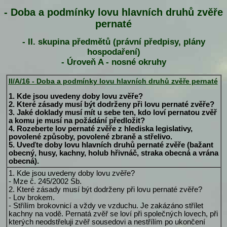
- Doba a podmínky lovu hlavních druhů zvěře
pernaté
- II. skupina předmětů (právní předpisy, plány
hospodaření)
- Úroveň A - nosné okruhy
II/A/16 - Doba a podmínky lovu hlavních druhů zvěře pernaté
1. Kde jsou uvedeny doby lovu zvěře?
2. Které zásady musí být dodrženy při lovu pernaté zvěře?
3. Jaké doklady musí mít u sebe ten, kdo loví pernatou zvěř
a komu je musí na požádání předložit?
4. Rozeberte lov pernaté zvěře z hlediska legislativy,
povolené způsoby, povolené zbraně a střelivo.
5. Uveďte doby lovu hlavních druhů pernaté zvěře (bažant
obecný, husy, kachny, holub hřivnáč, straka obecná a vrána
obecná).
1. Kde jsou uvedeny doby lovu zvěře?
- Mze č. 245/2002 Sb.
2. Které zásady musí být dodrženy při lovu pernaté zvěře?
- Lov brokem.
- Střílím brokovnicí a vždy ve vzduchu. Je zakázáno střílet
kachny na vodě. Pernatá zvěř se loví při společných lovech, při
kterých neodstřeluji zvěř sousedovi a nestřílím po ukončení