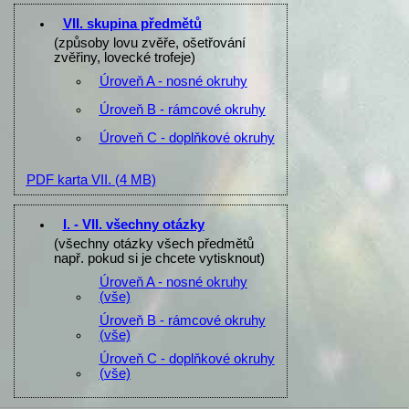
VII. skupina předmětů
(způsoby lovu zvěře, ošetřování
zvěřiny, lovecké trofeje)
Úroveň A - nosné okruhy
Úroveň B - rámcové okruhy
Úroveň C - doplňkové okruhy
PDF karta VII.
(4 MB)
I. - VII. všechny otázky
(všechny otázky všech předmětů
např. pokud si je chcete vytisknout)
Úroveň A - nosné okruhy
(vše)
Úroveň B - rámcové okruhy
(vše)
Úroveň C - doplňkové okruhy
(vše)