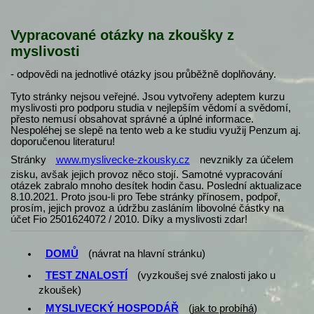
Vypracované otázky na zkoušky z
myslivosti
- odpovědi na jednotlivé otázky jsou průběžně doplňovány.
Tyto stránky nejsou veřejné. Jsou vytvořeny adeptem kurzu
myslivosti pro podporu studia v nejlepším vědomí a svědomí,
přesto nemusí obsahovat správné a úplné informace.
Nespoléhej se slepě na tento web a ke studiu využij Penzum aj.
doporučenou literaturu!
Stránky
www.myslivecke-zkousky.cz
nevznikly za účelem
zisku, avšak jejich provoz něco stojí. Samotné vypracování
otázek zabralo mnoho desítek hodin času. Poslední aktualizace
8.10.2021. Proto jsou-li pro Tebe stránky přínosem, podpoř,
prosím, jejich provoz a údržbu zasláním libovolné částky na
účet Fio 2501624072 / 2010. Díky a myslivosti zdar!
DOMŮ
(návrat na hlavní stránku)
TEST ZNALOSTÍ
(vyzkoušej své znalosti jako u
zkoušek)
MYSLIVECKÝ HOSPODÁŘ
(
jak to probíhá
)