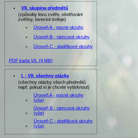
VII. skupina předmětů
(způsoby lovu zvěře, ošetřování
zvěřiny, lovecké trofeje)
Úroveň A - nosné okruhy
Úroveň B - rámcové okruhy
Úroveň C - doplňkové okruhy
PDF karta VII.
(4 MB)
I. - VII. všechny otázky
(všechny otázky všech předmětů
např. pokud si je chcete vytisknout)
Úroveň A - nosné okruhy
(vše)
Úroveň B - rámcové okruhy
(vše)
Úroveň C - doplňkové okruhy
(vše)