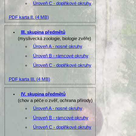
Úroveň C - doplňkové okruhy
PDF karta II.
(4 MB)
III. skupina předmětů
(myslivecká zoologie, biologie zvěře)
Úroveň A - nosné okruhy
Úroveň B - rámcové okruhy
Úroveň C - doplňkové okruhy
PDF karta III.
(4 MB)
IV. skupina předmětů
(chov a péče o zvěř, ochrana přírody)
Úroveň A - nosné okruhy
Úroveň B - rámcové okruhy
Úroveň C - doplňkové okruhy