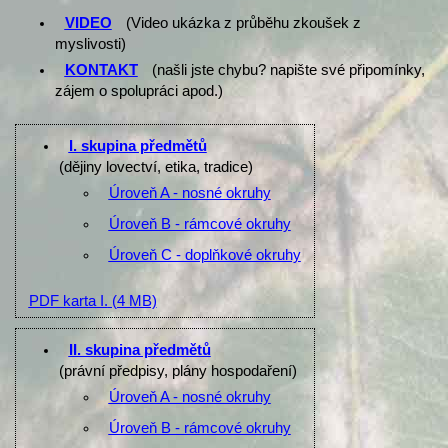
VIDEO
(Video ukázka z průběhu zkoušek z
myslivosti)
KONTAKT
(našli jste chybu? napište své připomínky,
zájem o spolupráci apod.)
I. skupina předmětů
(dějiny lovectví, etika, tradice)
Úroveň A - nosné okruhy
Úroveň B - rámcové okruhy
Úroveň C - doplňkové okruhy
PDF karta I.
(4 MB)
II. skupina předmětů
(právní předpisy, plány hospodaření)
Úroveň A - nosné okruhy
Úroveň B - rámcové okruhy