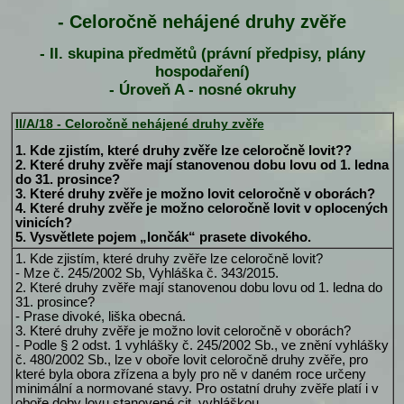
- Celoročně nehájené druhy zvěře
- II. skupina předmětů (právní předpisy, plány
hospodaření)
- Úroveň A - nosné okruhy
II/A/18 - Celoročně nehájené druhy zvěře
1. Kde zjistím, které druhy zvěře lze celoročně lovit??
2. Které druhy zvěře mají stanovenou dobu lovu od 1. ledna
do 31. prosince?
3. Které druhy zvěře je možno lovit celoročně v oborách?
4. Které druhy zvěře je možno celoročně lovit v oplocených
vinicích?
5. Vysvětlete pojem „lončák“ prasete divokého.
1. Kde zjistím, které druhy zvěře lze celoročně lovit?
- Mze č. 245/2002 Sb, Vyhláška č. 343/2015.
2. Které druhy zvěře mají stanovenou dobu lovu od 1. ledna do
31. prosince?
- Prase divoké, liška obecná.
3. Které druhy zvěře je možno lovit celoročně v oborách?
- Podle § 2 odst. 1 vyhlášky č. 245/2002 Sb., ve znění vyhlášky
č. 480/2002 Sb., lze v oboře lovit celoročně druhy zvěře, pro
které byla obora zřízena a byly pro ně v daném roce určeny
minimální a normované stavy. Pro ostatní druhy zvěře platí i v
oboře doby lovu stanovené cit. vyhláškou.