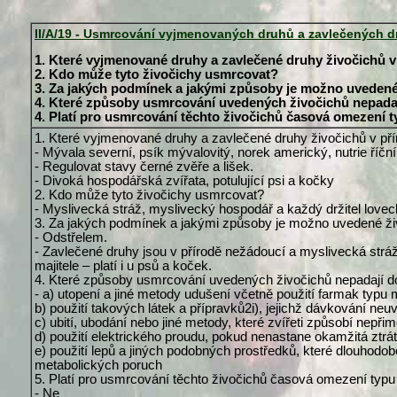
II/A/19 - Usmrcování vyjmenovaných druhů a zavlečených d
1. Které vyjmenované druhy a zavlečené druhy živočichů 
2. Kdo může tyto živočichy usmrcovat?
3. Za jakých podmínek a jakými způsoby je možno uvedené
4. Které způsoby usmrcování uvedených živočichů nepadají
4. Platí pro usmrcování těchto živočichů časová omezení 
1. Které vyjmenované druhy a zavlečené druhy živočichů v př
- Mývala severní, psík mývalovitý, norek americký, nutrie říční
- Regulovat stavy černé zvěře a lišek.
- Divoká hospodářská zvířata, potulující psi a kočky
2. Kdo může tyto živočichy usmrcovat?
- Myslivecká stráž, myslivecký hospodář a každý držitel lovec
3. Za jakých podmínek a jakými způsoby je možno uvedené ži
- Odstřelem.
- Zavlečené druhy jsou v přírodě nežádoucí a myslivecká str
majitele – platí i u psů a koček.
4. Které způsoby usmrcování uvedených živočichů nepadají do
- a) utopení a jiné metody udušení včetně použití farmak typu
b) použití takových látek a přípravků2i), jejichž dávkování n
c) ubití, ubodání nebo jiné metody, které zvířeti způsobí nepři
d) použití elektrického proudu, pokud nenastane okamžitá ztr
e) použití lepů a jiných podobných prostředků, které dlouhodo
metabolických poruch
5. Platí pro usmrcování těchto živočichů časová omezení typu
- Ne