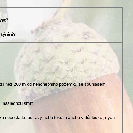
vat?
 týrání?
 větší než 200 m od nehonebního pozemku se souhlasem
bí následnou smrt
dku nedostatku potravy nebo tekutin anebo v důsledku jiných