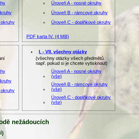
uhy
Úroveň A - nosné okruhy
okruhy
Úroveň B - rámcové okruhy
 okruhy
Úroveň C - doplňkové okruhy
PDF karta IV.
(4 MB)
I. - VII. všechny otázky
ání
(všechny otázky všech předmětů
např. pokud si je chcete vytisknout)
uhy
Úroveň A - nosné okruhy
(vše)
okruhy
Úroveň B - rámcové okruhy
(vše)
 okruhy
Úroveň C - doplňkové okruhy
(vše)
rodě nežádoucích
í)