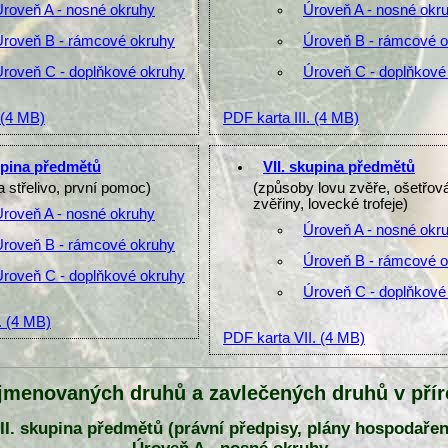
Úroveň A - nosné okruhy
Úroveň A - nosné okr
Úroveň B - rámcové okruhy
Úroveň B - rámcové 
Úroveň C - doplňkové okruhy
Úroveň C - doplňkové
(4 MB)
PDF karta III.
(4 MB)
upina předmětů
VII. skupina předmětů
a střelivo, první pomoc)
(způsoby lovu zvěře, ošetřov
zvěřiny, lovecké trofeje)
Úroveň A - nosné okruhy
Úroveň A - nosné okr
Úroveň B - rámcové okruhy
Úroveň B - rámcové 
Úroveň C - doplňkové okruhy
Úroveň C - doplňkové
.
(4 MB)
PDF karta VII.
(4 MB)
jmenovaných druhů a zavlečených druhů v pří
 II. skupina předmětů (právní předpisy, plány hospodařen