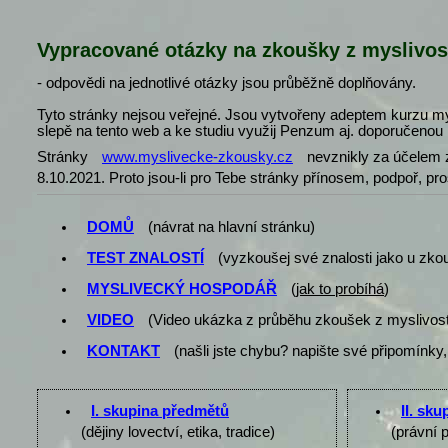
Vypracované otázky na zkoušky z myslivos
- odpovědi na jednotlivé otázky jsou průběžně doplňovány.
Tyto stránky nejsou veřejné. Jsou vytvořeny adeptem kurzu my
slepě na tento web a ke studiu využij Penzum aj. doporučenou l
Stránky
www.myslivecke-zkousky.cz
nevznikly za účelem z
8.10.2021. Proto jsou-li pro Tebe stránky přínosem, podpoř, pr
DOMŮ
(návrat na hlavní stránku)
TEST ZNALOSTÍ
(vyzkoušej své znalosti jako u zko
MYSLIVECKÝ HOSPODÁŘ
(
jak to probíhá
)
VIDEO
(Video ukázka z průběhu zkoušek z myslivost
KONTAKT
(našli jste chybu? napište své připomínky,
I. skupina předmětů
II. sk
(dějiny lovectví, etika, tradice)
(právní 