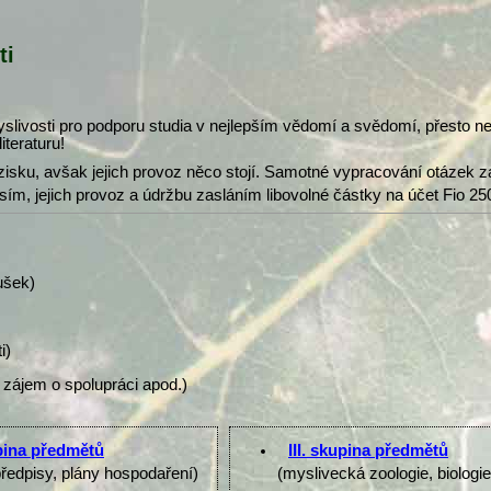
ti
slivosti pro podporu studia v nejlepším vědomí a svědomí, přesto 
iteraturu!
isku, avšak jejich provoz něco stojí. Samotné vypracování otázek z
osím, jejich provoz a údržbu zasláním libovolné částky na účet Fio 25
ušek)
i)
 zájem o spolupráci apod.)
upina předmětů
III. skupina předmětů
předpisy, plány hospodaření)
(myslivecká zoologie, biologi