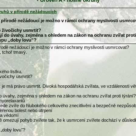
- Úroveň A - nosné okruhy
ruhů v přírodě nežádoucích
v přírodě nežádoucí je možno v rámci ochrany myslivosti usmrco
 živočichy usmrtit?
 do úvahy, zejména s ohledem na zákon na ochranu zvířat proti
typu „doby lovu“?
írodě nežádoucí je možno v rámci ochrany myslivosti usmrcovat?
, tchoř tmavý.
kého lístku.
vočichy usmrtit?
áž je má právo usmrtit. Divoká hospodářská zvířata, ve vzdálenosti
 úvahy, zejména s ohledem na zákon na ochranu zvířat proti týrání?
 myorelaxantů
euvede zvíře do hlubokého celkového znecitlivění a bezpečně nezpůso
měřenou bolest nebo utrpení
áta vědomí
bě omezují pohyb zvířete tak, že k usmrcení zvířete dochází v důsle
 „doby lovu"?