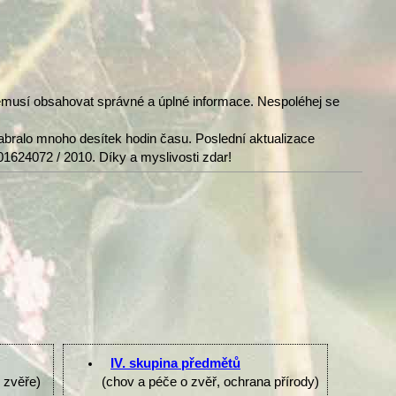
nemusí obsahovat správné a úplné informace. Nespoléhej se
abralo mnoho desítek hodin času. Poslední aktualizace
01624072 / 2010. Díky a myslivosti zdar!
IV. skupina předmětů
e zvěře)
(chov a péče o zvěř, ochrana přírody)