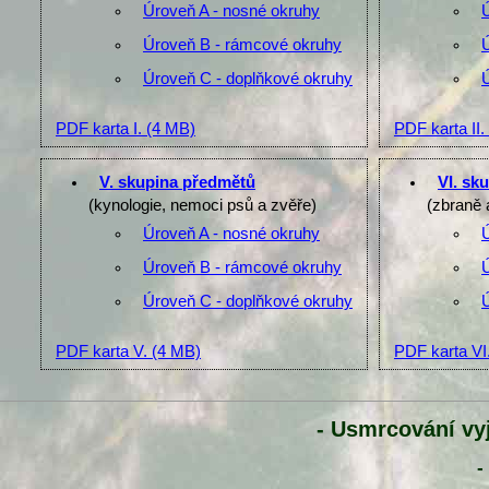
Úroveň A - nosné okruhy
Úroveň B - rámcové okruhy
Úroveň C - doplňkové okruhy
PDF karta I.
(4 MB)
PDF karta II.
V. skupina předmětů
VI. sk
(kynologie, nemoci psů a zvěře)
(zbraně 
Úroveň A - nosné okruhy
Úroveň B - rámcové okruhy
Úroveň C - doplňkové okruhy
PDF karta V.
(4 MB)
PDF karta VI
- Usmrcování vy
-