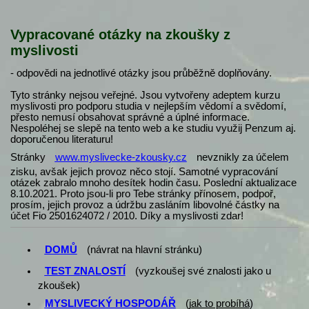
Vypracované otázky na zkoušky z
myslivosti
- odpovědi na jednotlivé otázky jsou průběžně doplňovány.
Tyto stránky nejsou veřejné. Jsou vytvořeny adeptem kurzu
myslivosti pro podporu studia v nejlepším vědomí a svědomí,
přesto nemusí obsahovat správné a úplné informace.
Nespoléhej se slepě na tento web a ke studiu využij Penzum aj.
doporučenou literaturu!
Stránky
www.myslivecke-zkousky.cz
nevznikly za účelem
zisku, avšak jejich provoz něco stojí. Samotné vypracování
otázek zabralo mnoho desítek hodin času. Poslední aktualizace
8.10.2021. Proto jsou-li pro Tebe stránky přínosem, podpoř,
prosím, jejich provoz a údržbu zasláním libovolné částky na
účet Fio 2501624072 / 2010. Díky a myslivosti zdar!
DOMŮ
(návrat na hlavní stránku)
TEST ZNALOSTÍ
(vyzkoušej své znalosti jako u
zkoušek)
MYSLIVECKÝ HOSPODÁŘ
(
jak to probíhá
)