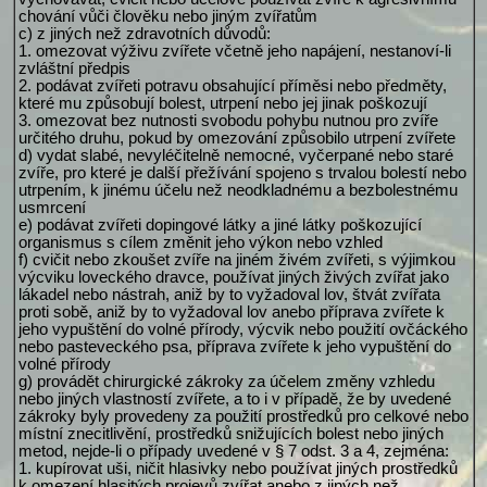
chování vůči člověku nebo jiným zvířatům
c) z jiných než zdravotních důvodů:
1. omezovat výživu zvířete včetně jeho napájení, nestanoví-li
zvláštní předpis
2. podávat zvířeti potravu obsahující příměsi nebo předměty,
které mu způsobují bolest, utrpení nebo jej jinak poškozují
3. omezovat bez nutnosti svobodu pohybu nutnou pro zvíře
určitého druhu, pokud by omezování způsobilo utrpení zvířete
d) vydat slabé, nevyléčitelně nemocné, vyčerpané nebo staré
zvíře, pro které je další přežívání spojeno s trvalou bolestí nebo
utrpením, k jinému účelu než neodkladnému a bezbolestnému
usmrcení
e) podávat zvířeti dopingové látky a jiné látky poškozující
organismus s cílem změnit jeho výkon nebo vzhled
f) cvičit nebo zkoušet zvíře na jiném živém zvířeti, s výjimkou
výcviku loveckého dravce, používat jiných živých zvířat jako
lákadel nebo nástrah, aniž by to vyžadoval lov, štvát zvířata
proti sobě, aniž by to vyžadoval lov anebo příprava zvířete k
jeho vypuštění do volné přírody, výcvik nebo použití ovčáckého
nebo pasteveckého psa, příprava zvířete k jeho vypuštění do
volné přírody
g) provádět chirurgické zákroky za účelem změny vzhledu
nebo jiných vlastností zvířete, a to i v případě, že by uvedené
zákroky byly provedeny za použití prostředků pro celkové nebo
místní znecitlivění, prostředků snižujících bolest nebo jiných
metod, nejde-li o případy uvedené v § 7 odst. 3 a 4, zejména:
1. kupírovat uši, ničit hlasivky nebo používat jiných prostředků
k omezení hlasitých projevů zvířat anebo z jiných než