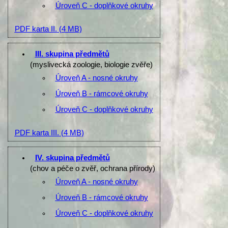
Úroveň C - doplňkové okruhy
PDF karta II.
(4 MB)
III. skupina předmětů
(myslivecká zoologie, biologie zvěře)
Úroveň A - nosné okruhy
Úroveň B - rámcové okruhy
Úroveň C - doplňkové okruhy
PDF karta III.
(4 MB)
IV. skupina předmětů
(chov a péče o zvěř, ochrana přírody)
Úroveň A - nosné okruhy
Úroveň B - rámcové okruhy
Úroveň C - doplňkové okruhy