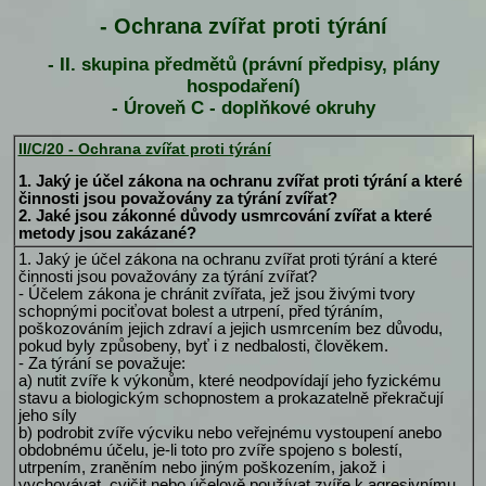
- Ochrana zvířat proti týrání
- II. skupina předmětů (právní předpisy, plány
hospodaření)
- Úroveň C - doplňkové okruhy
II/C/20 - Ochrana zvířat proti týrání
1. Jaký je účel zákona na ochranu zvířat proti týrání a které
činnosti jsou považovány za týrání zvířat?
2. Jaké jsou zákonné důvody usmrcování zvířat a které
metody jsou zakázané?
1. Jaký je účel zákona na ochranu zvířat proti týrání a které
činnosti jsou považovány za týrání zvířat?
- Účelem zákona je chránit zvířata, jež jsou živými tvory
schopnými pociťovat bolest a utrpení, před týráním,
poškozováním jejich zdraví a jejich usmrcením bez důvodu,
pokud byly způsobeny, byť i z nedbalosti, člověkem.
- Za týrání se považuje:
a) nutit zvíře k výkonům, které neodpovídají jeho fyzickému
stavu a biologickým schopnostem a prokazatelně překračují
jeho síly
b) podrobit zvíře výcviku nebo veřejnému vystoupení anebo
obdobnému účelu, je-li toto pro zvíře spojeno s bolestí,
utrpením, zraněním nebo jiným poškozením, jakož i
vychovávat, cvičit nebo účelově používat zvíře k agresivnímu