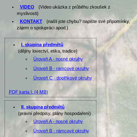
VIDEO
(Video ukázka z průběhu zkoušek z
myslivosti)
KONTAKT
(našli jste chybu? napište své připomínky,
zájem o spolupráci apod.)
I. skupina předmětů
(dějiny lovectví, etika, tradice)
Úroveň A - nosné okruhy
Úroveň B - rámcové okruhy
Úroveň C - doplňkové okruhy
PDF karta I.
(4 MB)
II. skupina předmětů
(právní předpisy, plány hospodaření)
Úroveň A - nosné okruhy
Úroveň B - rámcové okruhy