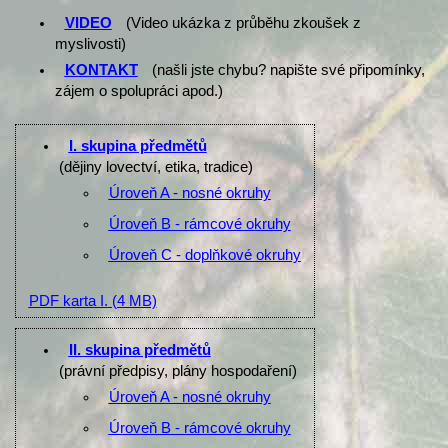
VIDEO
(Video ukázka z průběhu zkoušek z
myslivosti)
KONTAKT
(našli jste chybu? napište své připomínky,
zájem o spolupráci apod.)
I. skupina předmětů
(dějiny lovectví, etika, tradice)
Úroveň A - nosné okruhy
Úroveň B - rámcové okruhy
Úroveň C - doplňkové okruhy
PDF karta I.
(4 MB)
II. skupina předmětů
(právní předpisy, plány hospodaření)
Úroveň A - nosné okruhy
Úroveň B - rámcové okruhy