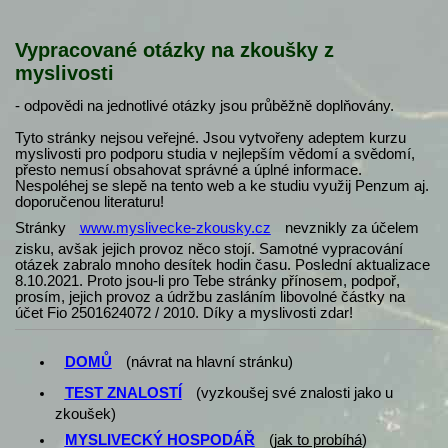
Vypracované otázky na zkoušky z
myslivosti
- odpovědi na jednotlivé otázky jsou průběžně doplňovány.
Tyto stránky nejsou veřejné. Jsou vytvořeny adeptem kurzu
myslivosti pro podporu studia v nejlepším vědomí a svědomí,
přesto nemusí obsahovat správné a úplné informace.
Nespoléhej se slepě na tento web a ke studiu využij Penzum aj.
doporučenou literaturu!
Stránky
www.myslivecke-zkousky.cz
nevznikly za účelem
zisku, avšak jejich provoz něco stojí. Samotné vypracování
otázek zabralo mnoho desítek hodin času. Poslední aktualizace
8.10.2021. Proto jsou-li pro Tebe stránky přínosem, podpoř,
prosím, jejich provoz a údržbu zasláním libovolné částky na
účet Fio 2501624072 / 2010. Díky a myslivosti zdar!
DOMŮ
(návrat na hlavní stránku)
TEST ZNALOSTÍ
(vyzkoušej své znalosti jako u
zkoušek)
MYSLIVECKÝ HOSPODÁŘ
(
jak to probíhá
)