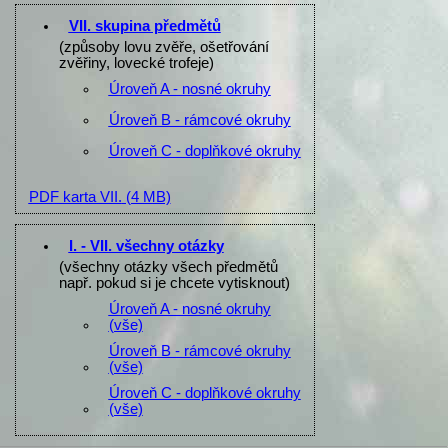
VII. skupina předmětů
(způsoby lovu zvěře, ošetřování
zvěřiny, lovecké trofeje)
Úroveň A - nosné okruhy
Úroveň B - rámcové okruhy
Úroveň C - doplňkové okruhy
PDF karta VII.
(4 MB)
I. - VII. všechny otázky
(všechny otázky všech předmětů
např. pokud si je chcete vytisknout)
Úroveň A - nosné okruhy
(vše)
Úroveň B - rámcové okruhy
(vše)
Úroveň C - doplňkové okruhy
(vše)