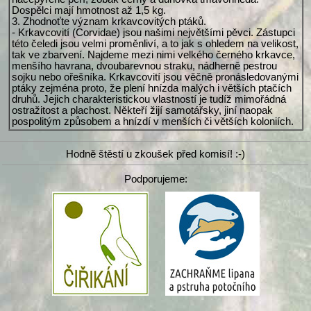
Dospělci mají hmotnost až 1,5 kg.
3. Zhodnoťte význam krkavcovitých ptáků.
- Krkavcovití (Corvidae) jsou našimi největšími pěvci. Zástupci
této čeledi jsou velmi proměnliví, a to jak s ohledem na velikost,
tak ve zbarvení. Najdeme mezi nimi velkého černého krkavce,
menšího havrana, dvoubarevnou straku, nádherně pestrou
sojku nebo ořešníka. Krkavcovití jsou věčně pronásledovanými
ptáky zejména proto, že plení hnízda malých i větších ptačích
druhů. Jejich charakteristickou vlastností je tudíž mimořádná
ostražitost a plachost. Někteří žijí samotářsky, jiní naopak
pospolitým způsobem a hnízdí v menších či větších koloniích.
Hodně štěstí u zkoušek před komisí! :-)
Podporujeme: