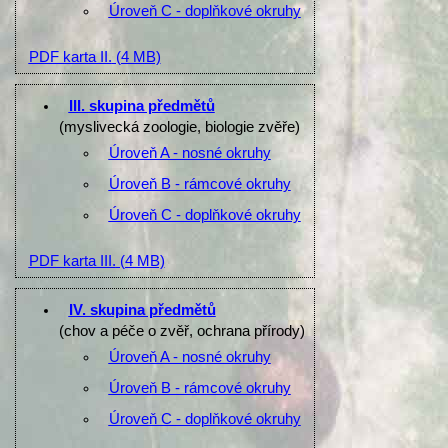
Úroveň C - doplňkové okruhy
PDF karta II.
(4 MB)
III. skupina předmětů
(myslivecká zoologie, biologie zvěře)
Úroveň A - nosné okruhy
Úroveň B - rámcové okruhy
Úroveň C - doplňkové okruhy
PDF karta III.
(4 MB)
IV. skupina předmětů
(chov a péče o zvěř, ochrana přírody)
Úroveň A - nosné okruhy
Úroveň B - rámcové okruhy
Úroveň C - doplňkové okruhy