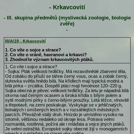
- Krkavcovití
- III. skupina předmětů (myslivecká zoologie, biologie
zvěře)
-
III/A/19 - Krkavcovití
1. Co víte o sojce a strace?
2. Co víte o vráně, havranovi a krkavci?
3. Zhodnoťte význam krkavcovitých ptáků.
1. Co víte i sojce a strace?
- Sojka: Pták velikosti hrdličky. Má rezavohnědé zbarvení těla.
Od zobáku do příuší se táhne černý vous, ocas a zobák černý,
duhovka světla hnědo bílá. Na křídlech mají typická modrá a
bílá pírka – zrcátka. Dospělí ptáci mají hmotnost 120–220 g.
Sojka obecná je pěvec velikosti hrdličky. Za letu je nápadná bílá
skvrna nad černým ocasem a široká křídla s bílým polem a
sytě modrými pírky s černo-bílými proužky. Létá těžce, vlnovitě
a třepotavě, na zemi poskakuje. Vyskytuje se v jehličnatých,
listnatých i smíšených lesích a v rozsáhlejších městských
parcích. Převážně stálý druh. Hnízdo je umístěno vysoko na
stromě, většinou nedaleko od okraje lesa. Potrava velmi
rozmanitá, rostlinná, požírá ale i mláďata a vejce jiných ptáků.
Je velmi ostražitá. Evropské sojky obecné žijí v monogamních
párech a o mláďata se starají oba rodiče.