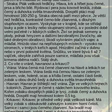
- Straka: Pták velikosti hrdličky. Hlava, krk a hřbet jsou černé,
prsa a břicho bílé. Rýdovací pera jsou kovově lesklá, zobák
černý a duhovka světla tmavohnědá. Dospělí ptáci mají
hmotnost 160-250 g. Straka obecná patří mezi pěvce. Je větší
než hrdlička, kontrastně černo-bíle zbarvená, s dlouhým
stupňovitým ocasem. Vyskytuje se v krajině, kde se střídají
louky a pole s lesíky nebo skupinami stromů, a v poslední době
velmi početně i v lidských sídlech. Živí se jednak semeny a
plody, jednak hmyzem a dalšími bezobratlými živočichy, ale
také drobnými obratlovci; škodí vybíráním ptačích vajec a
mláďat. Hnízdo staví na nepřístupných místech - vysoko na
stromech, v trnitých keřích apod. Hnízdění začíná v dubnu
nebo v první polovině května. Snůšku, ve které bývá 6 až 7
vajíček, obvykle zahřívá pouze samice, mláďata jsou však
krmena oběma rodiči. Stálý druh.
2. Co víte o vráně, havranovi a krkavci?
- Vrána: Vrána černá má černé zbarvení na hlavě a letkách se
zeleným leskem. Vrána šedá má černou hlavu se zeleným
leskem, vole, holeně, ocas a křídla černé, ostatní části šedé,
zobák u obou druhů šedý a duhovka světla tmavohnědá
- Havran: Havran je štíhlejší než vrána. Žije ve velkých hejnech
- koloniích. Zbarvení je černé s nádechem kovového lesku.
Kořen zobáku dospělých ptáků je lysý, zobák černý a duhovka
hnědá. Dospělí mají hmotnost kolem 0,5 kg.
- Krkavec: Krkavec je středně velký pták velikosti káně. Má
velký zobák s obloukovitě zahnutým koncem horní čelisti.
Samice i samci jsou černého zbarvení. Na bradě mají
načepýřené peří, zobák černý a duhovka tmavohnědá.