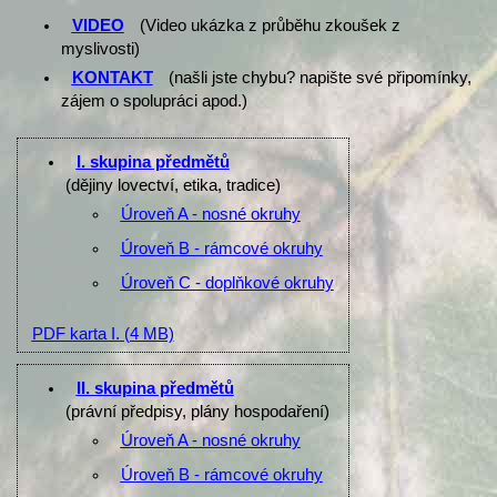
VIDEO
(Video ukázka z průběhu zkoušek z
myslivosti)
KONTAKT
(našli jste chybu? napište své připomínky,
zájem o spolupráci apod.)
I. skupina předmětů
(dějiny lovectví, etika, tradice)
Úroveň A - nosné okruhy
Úroveň B - rámcové okruhy
Úroveň C - doplňkové okruhy
PDF karta I.
(4 MB)
II. skupina předmětů
(právní předpisy, plány hospodaření)
Úroveň A - nosné okruhy
Úroveň B - rámcové okruhy