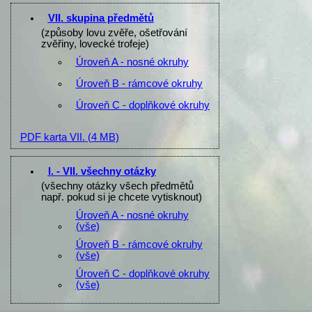
VII. skupina předmětů
(způsoby lovu zvěře, ošetřování
zvěřiny, lovecké trofeje)
Úroveň A - nosné okruhy
Úroveň B - rámcové okruhy
Úroveň C - doplňkové okruhy
PDF karta VII.
(4 MB)
I. - VII. všechny otázky
(všechny otázky všech předmětů
např. pokud si je chcete vytisknout)
Úroveň A - nosné okruhy
(vše)
Úroveň B - rámcové okruhy
(vše)
Úroveň C - doplňkové okruhy
(vše)