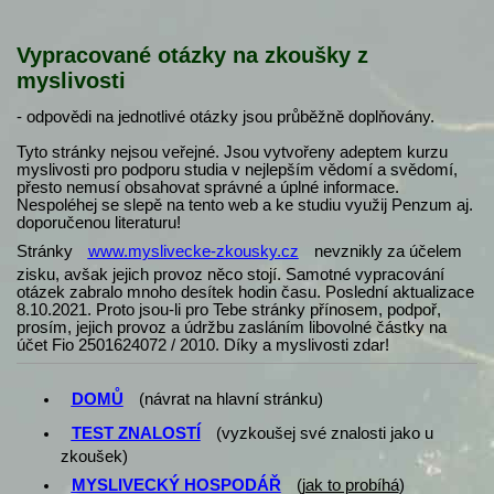
Vypracované otázky na zkoušky z
myslivosti
- odpovědi na jednotlivé otázky jsou průběžně doplňovány.
Tyto stránky nejsou veřejné. Jsou vytvořeny adeptem kurzu
myslivosti pro podporu studia v nejlepším vědomí a svědomí,
přesto nemusí obsahovat správné a úplné informace.
Nespoléhej se slepě na tento web a ke studiu využij Penzum aj.
doporučenou literaturu!
Stránky
www.myslivecke-zkousky.cz
nevznikly za účelem
zisku, avšak jejich provoz něco stojí. Samotné vypracování
otázek zabralo mnoho desítek hodin času. Poslední aktualizace
8.10.2021. Proto jsou-li pro Tebe stránky přínosem, podpoř,
prosím, jejich provoz a údržbu zasláním libovolné částky na
účet Fio 2501624072 / 2010. Díky a myslivosti zdar!
DOMŮ
(návrat na hlavní stránku)
TEST ZNALOSTÍ
(vyzkoušej své znalosti jako u
zkoušek)
MYSLIVECKÝ HOSPODÁŘ
(
jak to probíhá
)