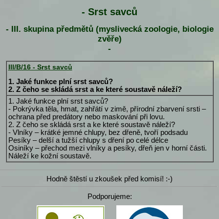
- Srst savců
- III. skupina předmětů (myslivecká zoologie, biologie
zvěře)
-
III/B/16 - Srst savců
1. Jaké funkce plní srst savců?
2. Z čeho se skládá srst a ke které soustavě náleží?
1. Jaké funkce plní srst savců?
- Pokrývka těla, hmat, zahřátí v zimě, přírodní zbarvení srsti –
ochrana před predátory nebo maskování při lovu.
2. Z čeho se skládá srst a ke které soustavě náleží?
- Vlníky – krátké jemné chlupy, bez dřeně, tvoří podsadu
Pesíky – delší a tužší chlupy s dření po celé délce
Osiníky – přechod mezi vlníky a pesíky, dřeň jen v horní části.
Náleží ke kožní soustavě.
Hodně štěstí u zkoušek před komisí! :-)
Podporujeme: