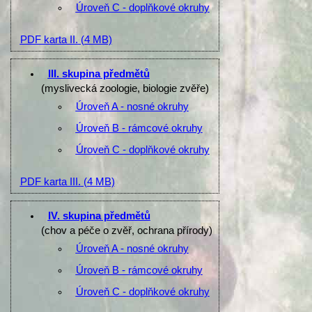
Úroveň C - doplňkové okruhy
PDF karta II.
(4 MB)
III. skupina předmětů
(myslivecká zoologie, biologie zvěře)
Úroveň A - nosné okruhy
Úroveň B - rámcové okruhy
Úroveň C - doplňkové okruhy
PDF karta III.
(4 MB)
IV. skupina předmětů
(chov a péče o zvěř, ochrana přírody)
Úroveň A - nosné okruhy
Úroveň B - rámcové okruhy
Úroveň C - doplňkové okruhy