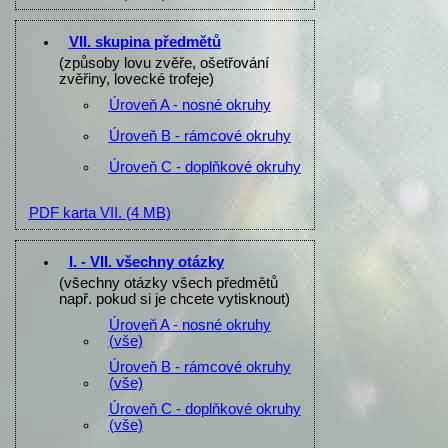
VII. skupina předmětů
(způsoby lovu zvěře, ošetřování
zvěřiny, lovecké trofeje)
Úroveň A - nosné okruhy
Úroveň B - rámcové okruhy
Úroveň C - doplňkové okruhy
PDF karta VII.
(4 MB)
I. - VII. všechny otázky
(všechny otázky všech předmětů
např. pokud si je chcete vytisknout)
Úroveň A - nosné okruhy
(vše)
Úroveň B - rámcové okruhy
(vše)
Úroveň C - doplňkové okruhy
(vše)