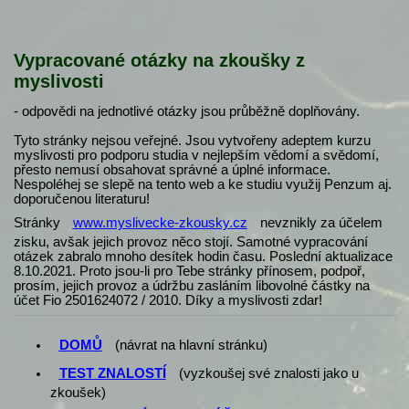
Vypracované otázky na zkoušky z
myslivosti
- odpovědi na jednotlivé otázky jsou průběžně doplňovány.
Tyto stránky nejsou veřejné. Jsou vytvořeny adeptem kurzu
myslivosti pro podporu studia v nejlepším vědomí a svědomí,
přesto nemusí obsahovat správné a úplné informace.
Nespoléhej se slepě na tento web a ke studiu využij Penzum aj.
doporučenou literaturu!
Stránky
www.myslivecke-zkousky.cz
nevznikly za účelem
zisku, avšak jejich provoz něco stojí. Samotné vypracování
otázek zabralo mnoho desítek hodin času. Poslední aktualizace
8.10.2021. Proto jsou-li pro Tebe stránky přínosem, podpoř,
prosím, jejich provoz a údržbu zasláním libovolné částky na
účet Fio 2501624072 / 2010. Díky a myslivosti zdar!
DOMŮ
(návrat na hlavní stránku)
TEST ZNALOSTÍ
(vyzkoušej své znalosti jako u
zkoušek)