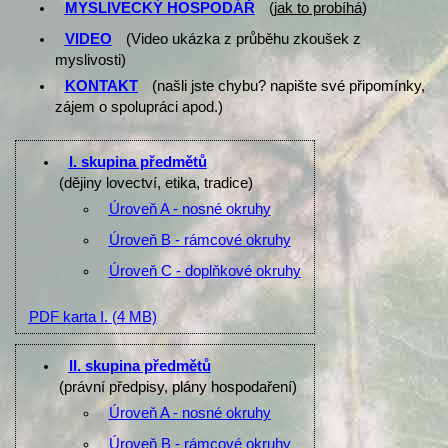
MYSLIVECKÝ HOSPODÁŘ
(
jak to probíhá
)
VIDEO
(Video ukázka z průběhu zkoušek z
myslivosti)
KONTAKT
(našli jste chybu? napište své připomínky,
zájem o spolupráci apod.)
I. skupina předmětů
(dějiny lovectví, etika, tradice)
Úroveň A - nosné okruhy
Úroveň B - rámcové okruhy
Úroveň C - doplňkové okruhy
PDF karta I.
(4 MB)
II. skupina předmětů
(právní předpisy, plány hospodaření)
Úroveň A - nosné okruhy
Úroveň B - rámcové okruhy