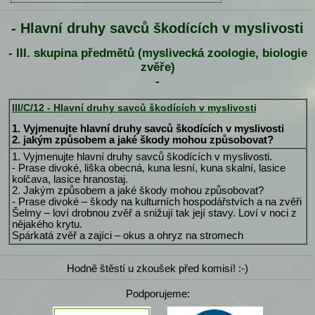
- Hlavní druhy savců škodících v myslivosti
- III. skupina předmětů (myslivecká zoologie, biologie
zvěře)
-
III/C/12 - Hlavní druhy savců škodících v myslivosti
1. Vyjmenujte hlavní druhy savců škodících v myslivosti
2. jakým způsobem a jaké škody mohou způsobovat?
1. Vyjmenujte hlavní druhy savců škodících v myslivosti.
- Prase divoké, liška obecná, kuna lesní, kuna skalní, lasice
kolčava, lasice hranostaj.
2. Jakým způsobem a jaké škody mohou způsobovat?
- Prase divoké – škody na kulturních hospodářstvích a na zvěři
Šelmy – loví drobnou zvěř a snižují tak její stavy. Loví v noci z
nějakého krytu.
Spárkatá zvěř a zajíci – okus a ohryz na stromech
Hodně štěstí u zkoušek před komisí! :-)
Podporujeme: