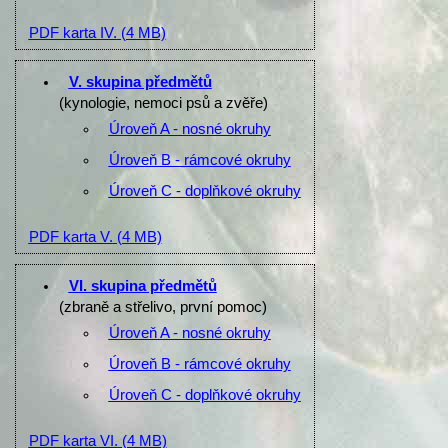
PDF karta IV.
(4 MB)
V. skupina předmětů
(kynologie, nemoci psů a zvěře)
Úroveň A - nosné okruhy
Úroveň B - rámcové okruhy
Úroveň C - doplňkové okruhy
PDF karta V.
(4 MB)
VI. skupina předmětů
(zbraně a střelivo, první pomoc)
Úroveň A - nosné okruhy
Úroveň B - rámcové okruhy
Úroveň C - doplňkové okruhy
PDF karta VI.
(4 MB)