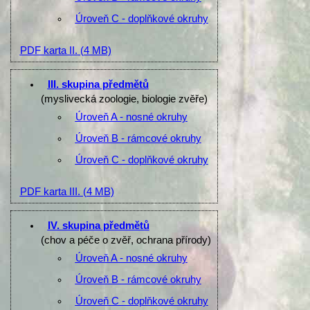
Úroveň C - doplňkové okruhy
PDF karta II.
(4 MB)
III. skupina předmětů
(myslivecká zoologie, biologie zvěře)
Úroveň A - nosné okruhy
Úroveň B - rámcové okruhy
Úroveň C - doplňkové okruhy
PDF karta III.
(4 MB)
IV. skupina předmětů
(chov a péče o zvěř, ochrana přírody)
Úroveň A - nosné okruhy
Úroveň B - rámcové okruhy
Úroveň C - doplňkové okruhy