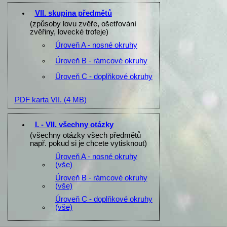
VII. skupina předmětů
(způsoby lovu zvěře, ošetřování
zvěřiny, lovecké trofeje)
Úroveň A - nosné okruhy
Úroveň B - rámcové okruhy
Úroveň C - doplňkové okruhy
PDF karta VII.
(4 MB)
I. - VII. všechny otázky
(všechny otázky všech předmětů
např. pokud si je chcete vytisknout)
Úroveň A - nosné okruhy
(vše)
Úroveň B - rámcové okruhy
(vše)
Úroveň C - doplňkové okruhy
(vše)