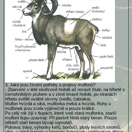
3. Jaké jsou životní potřeby a projevy muflonů?
- Zbarvení: v létě skořicově hnědé až rezavě žluté, na hřbetě s
černohnědým pruhem a v zimě tmavě hnědé, po stranách
hřbetu světlé oválné skvrny (sedlo, čabraka).
Muflon hvízdá a siká, muflonka meká a hvízdá. Rohy u
muflonek jsou zcela výjimečně a pouze krátké.
Po celý rok žijí v tlupách, které vodí stará muflonka, starší
mufloni tlupu uzavírají. Při pastvě hlídá starý beran. Pouze
někteří staří berani bývají samotáři.
Potrava: trávy, výhonky keřů, borůvčí, plody lesních stromů,
vřes, v zimě pupeny a letorosty listnatých i jehličnatých dřevin.