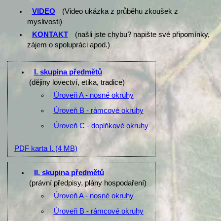
VIDEO
(Video ukázka z průběhu zkoušek z
myslivosti)
KONTAKT
(našli jste chybu? napište své připomínky,
zájem o spolupráci apod.)
I. skupina předmětů
(dějiny lovectví, etika, tradice)
Úroveň A - nosné okruhy
Úroveň B - rámcové okruhy
Úroveň C - doplňkové okruhy
PDF karta I.
(4 MB)
II. skupina předmětů
(právní předpisy, plány hospodaření)
Úroveň A - nosné okruhy
Úroveň B - rámcové okruhy