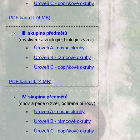
Úroveň C - doplňkové okruhy
PDF karta II.
(4 MB)
III. skupina předmětů
(myslivecká zoologie, biologie zvěře)
Úroveň A - nosné okruhy
Úroveň B - rámcové okruhy
Úroveň C - doplňkové okruhy
PDF karta III.
(4 MB)
IV. skupina předmětů
(chov a péče o zvěř, ochrana přírody)
Úroveň A - nosné okruhy
Úroveň B - rámcové okruhy
Úroveň C - doplňkové okruhy