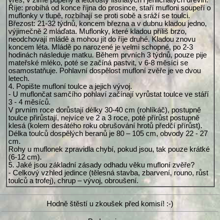
Říje: probíhá od konce října do prosince, staří mufloni soupeří o
muflonky v tlupě, rozbíhají se proti sobě a sráží se toulci.
Březost: 21-32 týdnů, koncem března a v dubnu kladou jedno,
výjimečně 2 mláďata. Muflonky, které kladou příliš brzo,
neodchovají mládě a mohou jít do říje druhé. Kladou znovu
koncem léta. Mládě po narozené je velmi schopné, po 2-3
hodinách následuje matku. Během prvních 3 týdnů, pouze pije
mateřské mléko, poté se začíná pastvit, v 6-8 měsíci se
osamostatňuje. Pohlavní dospělost mufloní zvěře je ve dvou
letech.
4. Popište mufloní toulce a jejich vývoj.
- U muflončat samčího pohlaví začínají vyrůstat toulce ve stáří
3 - 4 měsíců.
V prvním roce dorůstají délky 30-40 cm (rohlíkáč), postupně
toulce přirůstají, nejvíce ve 2 a 3 roce, poté přírůst postupně
klesá (kolem desátého roku obrušování hrotů předčí přírůst).
Délka toulců dospělých beranů je 80 – 105 cm, obvody 22 - 27
cm.
Rohy u muflonek zpravidla chybí, pokud jsou, tak pouze krátké
(6-12 cm).
5. Jaké jsou základní zásady odhadu věku mufloní zvěře?
- Celkový vzhled jedince (tělesná stavba, zbarvení, rouno, růst
toulců a trofej), chrup – vývoj, obroušení.
Hodně štěstí u zkoušek před komisí! :-)