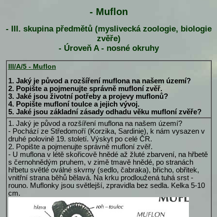
- Muflon
- III. skupina předmětů (myslivecká zoologie, biologie
zvěře)
- Úroveň A - nosné okruhy
III/A/5 - Muflon
1. Jaký je původ a rozšíření muflona na našem území?
2. Popište a pojmenujte správně mufloní zvěř.
3. Jaké jsou životní potřeby a projevy muflonů?
4. Popište mufloní toulce a jejich vývoj.
5. Jaké jsou základní zásady odhadu věku mufloní zvěře?
1. Jaký je původ a rozšíření muflona na našem území?
- Pochází ze Středomoří (Korzika, Sardinie), k nám vysazen v
druhé polovině 19. století. Výskyt po celé ČR.
2. Popište a pojmenujte správně mufloní zvěř.
- U muflona v létě skořicově hnědé až žluté zbarvení, na hřbetě
s černohnědým pruhem, v zimě tmavě hnědé, po stranách
hřbetu světlé oválné skvrny (sedlo, čabraka), břicho, obřitek,
vnitřní strana běhů bělavá. Na krku prodloužená tuhá srst -
rouno. Muflonky jsou světlejší, zpravidla bez sedla. Kelka 5-10
cm.