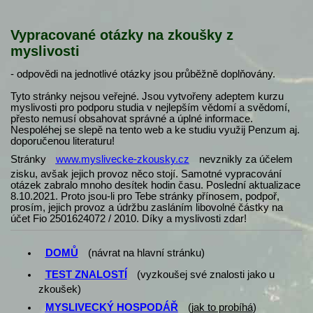
Vypracované otázky na zkoušky z
myslivosti
- odpovědi na jednotlivé otázky jsou průběžně doplňovány.
Tyto stránky nejsou veřejné. Jsou vytvořeny adeptem kurzu
myslivosti pro podporu studia v nejlepším vědomí a svědomí,
přesto nemusí obsahovat správné a úplné informace.
Nespoléhej se slepě na tento web a ke studiu využij Penzum aj.
doporučenou literaturu!
Stránky
www.myslivecke-zkousky.cz
nevznikly za účelem
zisku, avšak jejich provoz něco stojí. Samotné vypracování
otázek zabralo mnoho desítek hodin času. Poslední aktualizace
8.10.2021. Proto jsou-li pro Tebe stránky přínosem, podpoř,
prosím, jejich provoz a údržbu zasláním libovolné částky na
účet Fio 2501624072 / 2010. Díky a myslivosti zdar!
DOMŮ
(návrat na hlavní stránku)
TEST ZNALOSTÍ
(vyzkoušej své znalosti jako u
zkoušek)
MYSLIVECKÝ HOSPODÁŘ
(
jak to probíhá
)