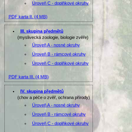
Úroveň C - doplňkové okruhy
PDF karta II.
(4 MB)
III. skupina předmětů
(myslivecká zoologie, biologie zvěře)
Úroveň A - nosné okruhy
Úroveň B - rámcové okruhy
Úroveň C - doplňkové okruhy
PDF karta III.
(4 MB)
IV. skupina předmětů
(chov a péče o zvěř, ochrana přírody)
Úroveň A - nosné okruhy
Úroveň B - rámcové okruhy
Úroveň C - doplňkové okruhy