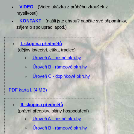
VIDEO
(Video ukázka z průběhu zkoušek z
myslivosti)
KONTAKT
(našli jste chybu? napište své připomínky,
zájem o spolupráci apod.)
I. skupina předmětů
(dějiny lovectví, etika, tradice)
Úroveň A - nosné okruhy
Úroveň B - rámcové okruhy
Úroveň C - doplňkové okruhy
PDF karta I.
(4 MB)
II. skupina předmětů
(právní předpisy, plány hospodaření)
Úroveň A - nosné okruhy
Úroveň B - rámcové okruhy