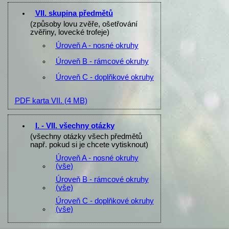
VII. skupina předmětů
(způsoby lovu zvěře, ošetřování
zvěřiny, lovecké trofeje)
Úroveň A - nosné okruhy
Úroveň B - rámcové okruhy
Úroveň C - doplňkové okruhy
PDF karta VII.
(4 MB)
I. - VII. všechny otázky
(všechny otázky všech předmětů
např. pokud si je chcete vytisknout)
Úroveň A - nosné okruhy
(vše)
Úroveň B - rámcové okruhy
(vše)
Úroveň C - doplňkové okruhy
(vše)