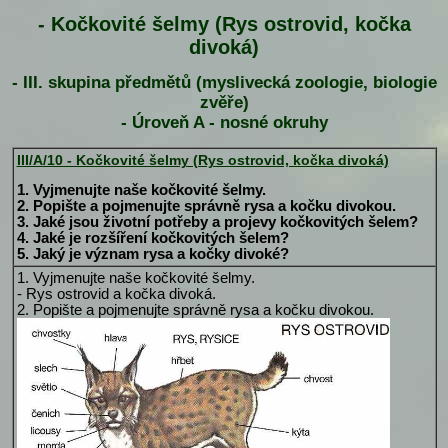
- Kočkovité šelmy (Rys ostrovid, kočka
divoká)
- III. skupina předmětů (myslivecká zoologie, biologie
zvěře)
- Úroveň A - nosné okruhy
III/A/10 - Kočkovité šelmy (Rys ostrovid, kočka divoká)
1. Vyjmenujte naše kočkovité šelmy.
2. Popište a pojmenujte správně rysa a kočku divokou.
3. Jaké jsou životní potřeby a projevy kočkovitých šelem?
4. Jaké je rozšíření kočkovitých šelem?
5. Jaký je význam rysa a kočky divoké?
1. Vyjmenujte naše kočkovité šelmy.
- Rys ostrovid a kočka divoká.
2. Popište a pojmenujte správně rysa a kočku divokou.