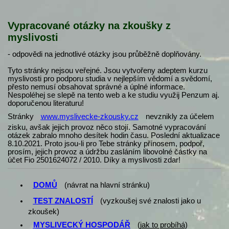
Vypracované otázky na zkoušky z
myslivosti
- odpovědi na jednotlivé otázky jsou průběžně doplňovány.
Tyto stránky nejsou veřejné. Jsou vytvořeny adeptem kurzu
myslivosti pro podporu studia v nejlepším vědomí a svědomí,
přesto nemusí obsahovat správné a úplné informace.
Nespoléhej se slepě na tento web a ke studiu využij Penzum aj.
doporučenou literaturu!
Stránky
www.myslivecke-zkousky.cz
nevznikly za účelem
zisku, avšak jejich provoz něco stojí. Samotné vypracování
otázek zabralo mnoho desítek hodin času. Poslední aktualizace
8.10.2021. Proto jsou-li pro Tebe stránky přínosem, podpoř,
prosím, jejich provoz a údržbu zasláním libovolné částky na
účet Fio 2501624072 / 2010. Díky a myslivosti zdar!
DOMŮ
(návrat na hlavní stránku)
TEST ZNALOSTÍ
(vyzkoušej své znalosti jako u
zkoušek)
MYSLIVECKÝ HOSPODÁŘ
(
jak to probíhá
)