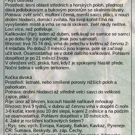
- Rys ostrovid
Prostředí: lesní oblasti středních a horských poloh, přednost
dává jedlobukovým a bukovým porostům se skalními útvary.
Potrava: zvěř srnčí, mufloní i černá, menší savci, ptáci, v nouzi
drobní hlodavci, domácí zvířata. Na svoji kořist číhá na
vyvýšeném místě a vrhá se na ni skokem, zvěř nikdy neštve.
Loví více, než potřebuje.
Kaňkování (říje): leden až duben, setkávají se samice se samci
a po dobu říje žijí společně, jinak jsou samotáři.
Březost: trvá 70-74 dnů, vrhá do pelechu v květnu až červnu 2-
4 mláďata. Po dobu2-3 měsíců jsou kojena, poté se začínají
učit lovit. Osamostatňují se v době dalšího kaňkování. Pohlavní
dospělost je po 21 měsíci života
V ohrožení vrčí, prská, funí, když je spokojený hlasitě přede.
Noční šelma s velkým teritoriem.
Kočka divoká
Prostředí: listnaté, nebo smíšené porosty nižších poloh a
pahorkatin.
Potrava: drobní hlodavci až středně velcí savci do velikosti
zajíce, ptáci
Říje: únor až březen, kocouři hlasitě naříkavě mňoukají
Březost: trvá 9 týdnů, v dubnu až červnu vrhá v doupěti či noře
3-6 koťat, které jsou 10 dní slepá, kojení 2 měsíce a na podzim
se osamostatňují. Pohlavní dospělost v 10 měsících.
4. Jaké je rozšíření kočkovitých šelem?
- Rys: sev. vých. Evropa, Karpaty, Balkán, Kavkaz, Pyreneje.
ČR: Šumava, Beskydy, jih. záp. Čechy.