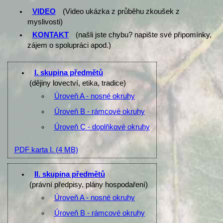
VIDEO
(Video ukázka z průběhu zkoušek z
myslivosti)
KONTAKT
(našli jste chybu? napište své připomínky,
zájem o spolupráci apod.)
I. skupina předmětů
(dějiny lovectví, etika, tradice)
Úroveň A - nosné okruhy
Úroveň B - rámcové okruhy
Úroveň C - doplňkové okruhy
PDF karta I.
(4 MB)
II. skupina předmětů
(právní předpisy, plány hospodaření)
Úroveň A - nosné okruhy
Úroveň B - rámcové okruhy