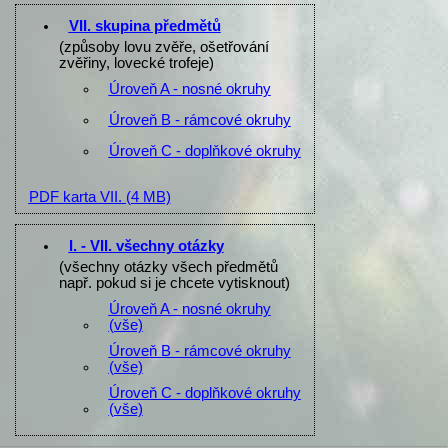
VII. skupina předmětů
(způsoby lovu zvěře, ošetřování
zvěřiny, lovecké trofeje)
Úroveň A - nosné okruhy
Úroveň B - rámcové okruhy
Úroveň C - doplňkové okruhy
PDF karta VII.
(4 MB)
I. - VII. všechny otázky
(všechny otázky všech předmětů
např. pokud si je chcete vytisknout)
Úroveň A - nosné okruhy
(vše)
Úroveň B - rámcové okruhy
(vše)
Úroveň C - doplňkové okruhy
(vše)