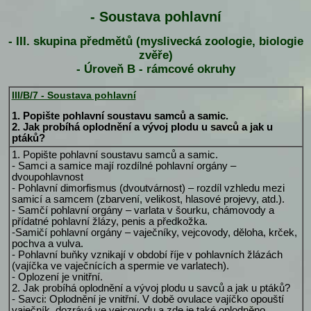
- Soustava pohlavní
- III. skupina předmětů (myslivecká zoologie, biologie
zvěře)
- Úroveň B - rámcové okruhy
III/B/7 - Soustava pohlavní
1. Popište pohlavní soustavu samců a samic.
2. Jak probíhá oplodnění a vývoj plodu u savců a jak u
ptáků?
1. Popište pohlavní soustavu samců a samic.
- Samci a samice mají rozdílné pohlavní orgány –
dvoupohlavnost
- Pohlavní dimorfismus (dvoutvárnost) – rozdíl vzhledu mezi
samicí a samcem (zbarvení, velikost, hlasové projevy, atd.).
- Samčí pohlavní orgány – varlata v šourku, chámovody a
přídatné pohlavní žlázy, penis a předkožka.
-Samičí pohlavní orgány – vaječníky, vejcovody, děloha, krček,
pochva a vulva.
- Pohlavní buňky vznikají v období říje v pohlavních žlázách
(vajíčka ve vaječnících a spermie ve varlatech).
- Oplození je vnitřní.
2. Jak probíhá oplodnění a vývoj plodu u savců a jak u ptáků?
- Savci: Oplodnění je vnitřní. V době ovulace vajíčko opouští
vaječník, dozrává ve vejcovodu a zde je také oplodněno