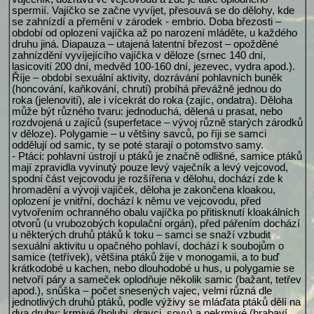
spermií. Vajíčko se začne vyvíjet, přesouvá se do dělohy, kde
se zahnízdí a přemění v zárodek - embrio. Doba březosti –
období od oplození vajíčka až po narození mláděte, u každého
druhu jiná. Diapauza – utajená latentní březost – opožděné
zahnízdění vyvíjejícího vajíčka v děloze (srnec 140 dní,
lasicovití 200 dní, medvěd 100-160 dní, jezevec, vydra apod.).
Říje – období sexuální aktivity, dozrávání pohlavních buněk
(honcování, kaňkování, chrutí) probíhá převážně jednou do
roka (jelenovití), ale i vícekrát do roka (zajíc, ondatra). Děloha
může být různého tvaru: jednoduchá, dělená u prasat, nebo
rozdvojená u zajíců (superfetace – vývoj různě starých zárodků
v děloze). Polygamie – u většiny savců, po říji se samci
oddělují od samic, ty se poté starají o potomstvo samy.
- Ptáci: pohlavní ústrojí u ptáků je značně odlišné, samice ptáků
mají zpravidla vyvinutý pouze levý vaječník a levý vejcovod,
spodní část vejcovodu je rozšířena v dělohu, dochází zde k
hromadění a vývoji vajíček, děloha je zakončena kloakou,
oplození je vnitřní, dochází k němu ve vejcovodu, před
vytvořením ochranného obalu vajíčka po přitisknutí kloakálních
otvorů (u vrubozobých kopulační orgán), před pářením dochází
u některých druhů ptáků k toku – samci se snaží vzbudit
sexuální aktivitu u opačného pohlaví, dochází k soubojům o
samice (tetřívek), většina ptáků žije v monogamii, a to buď
krátkodobé u kachen, nebo dlouhodobé u hus, u polygamie se
netvoří páry a sameček oplodňuje několik samic (bažant, tetřev
apod.), snůška – počet snesených vajec, velmi různá dle
jednotlivých druhů ptáků, podle výživy se mláďata ptáků dělí na
dva druhy: krmivé (holubi, dravci, sovy) a nekrmivé (hrabaví,