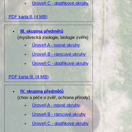
Úroveň C - doplňkové okruhy
PDF karta II.
(4 MB)
III. skupina předmětů
(myslivecká zoologie, biologie zvěře)
Úroveň A - nosné okruhy
Úroveň B - rámcové okruhy
Úroveň C - doplňkové okruhy
PDF karta III.
(4 MB)
IV. skupina předmětů
(chov a péče o zvěř, ochrana přírody)
Úroveň A - nosné okruhy
Úroveň B - rámcové okruhy
Úroveň C - doplňkové okruhy