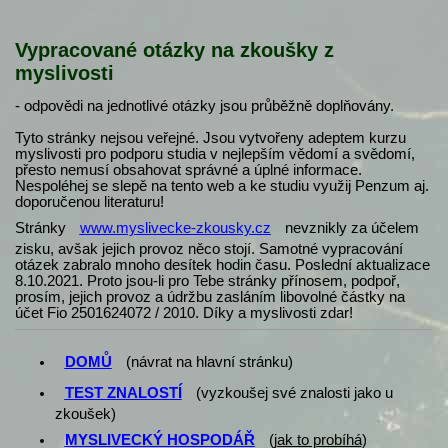
Vypracované otázky na zkoušky z
myslivosti
- odpovědi na jednotlivé otázky jsou průběžně doplňovány.
Tyto stránky nejsou veřejné. Jsou vytvořeny adeptem kurzu
myslivosti pro podporu studia v nejlepším vědomí a svědomí,
přesto nemusí obsahovat správné a úplné informace.
Nespoléhej se slepě na tento web a ke studiu využij Penzum aj.
doporučenou literaturu!
Stránky
www.myslivecke-zkousky.cz
nevznikly za účelem
zisku, avšak jejich provoz něco stojí. Samotné vypracování
otázek zabralo mnoho desítek hodin času. Poslední aktualizace
8.10.2021. Proto jsou-li pro Tebe stránky přínosem, podpoř,
prosím, jejich provoz a údržbu zasláním libovolné částky na
účet Fio 2501624072 / 2010. Díky a myslivosti zdar!
DOMŮ
(návrat na hlavní stránku)
TEST ZNALOSTÍ
(vyzkoušej své znalosti jako u
zkoušek)
MYSLIVECKÝ HOSPODÁŘ
(
jak to probíhá
)