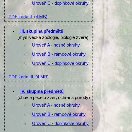
Úroveň C - doplňkové okruhy
PDF karta II.
(4 MB)
III. skupina předmětů
(myslivecká zoologie, biologie zvěře)
Úroveň A - nosné okruhy
Úroveň B - rámcové okruhy
Úroveň C - doplňkové okruhy
PDF karta III.
(4 MB)
IV. skupina předmětů
(chov a péče o zvěř, ochrana přírody)
Úroveň A - nosné okruhy
Úroveň B - rámcové okruhy
Úroveň C - doplňkové okruhy