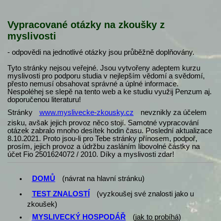
Vypracované otázky na zkoušky z
myslivosti
- odpovědi na jednotlivé otázky jsou průběžně doplňovány.
Tyto stránky nejsou veřejné. Jsou vytvořeny adeptem kurzu
myslivosti pro podporu studia v nejlepším vědomí a svědomí,
přesto nemusí obsahovat správné a úplné informace.
Nespoléhej se slepě na tento web a ke studiu využij Penzum aj.
doporučenou literaturu!
Stránky
www.myslivecke-zkousky.cz
nevznikly za účelem
zisku, avšak jejich provoz něco stojí. Samotné vypracování
otázek zabralo mnoho desítek hodin času. Poslední aktualizace
8.10.2021. Proto jsou-li pro Tebe stránky přínosem, podpoř,
prosím, jejich provoz a údržbu zasláním libovolné částky na
účet Fio 2501624072 / 2010. Díky a myslivosti zdar!
DOMŮ
(návrat na hlavní stránku)
TEST ZNALOSTÍ
(vyzkoušej své znalosti jako u
zkoušek)
MYSLIVECKÝ HOSPODÁŘ
(
jak to probíhá
)