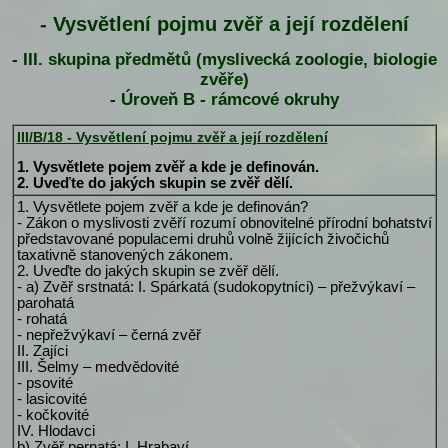
- Vysvětlení pojmu zvěř a její rozdělení
- III. skupina předmětů (myslivecká zoologie, biologie
zvěře)
- Úroveň B - rámcové okruhy
III/B/18 - Vysvětlení pojmu zvěř a její rozdělení
1. Vysvětlete pojem zvěř a kde je definován.
2. Uveďte do jakých skupin se zvěř dělí.
1. Vysvětlete pojem zvěř a kde je definován?
- Zákon o myslivosti zvěří rozumí obnovitelné přírodní bohatství
představované populacemi druhů volně žijících živočichů
taxativně stanovených zákonem.
2. Uveďte do jakých skupin se zvěř dělí.
- a) Zvěř srstnatá: I. Spárkatá (sudokopytníci) – přežvýkaví –
parohatá
- rohatá
- nepřežvýkaví – černá zvěř
II. Zajíci
III. Šelmy – medvědovité
- psovité
- lasicovité
- kočkovité
IV. Hlodavci
b) Zvěř pernatá: I. Hrabaví