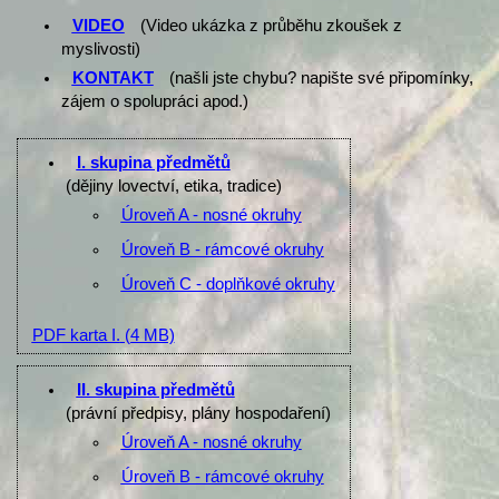
VIDEO
(Video ukázka z průběhu zkoušek z
myslivosti)
KONTAKT
(našli jste chybu? napište své připomínky,
zájem o spolupráci apod.)
I. skupina předmětů
(dějiny lovectví, etika, tradice)
Úroveň A - nosné okruhy
Úroveň B - rámcové okruhy
Úroveň C - doplňkové okruhy
PDF karta I.
(4 MB)
II. skupina předmětů
(právní předpisy, plány hospodaření)
Úroveň A - nosné okruhy
Úroveň B - rámcové okruhy