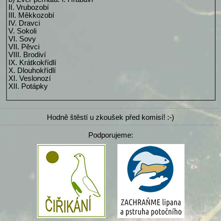
II. Vrubozobí
III. Měkkozobí
IV. Dravci
V. Sokoli
VI. Sovy
VII. Pěvci
VIII. Brodiví
IX. Krátkokřídlí
X. Dlouhokřídlí
XI. Veslonozí
XII. Potápky
Hodně štěstí u zkoušek před komisí! :-)
Podporujeme: