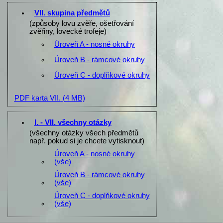
VII. skupina předmětů
(způsoby lovu zvěře, ošetřování
zvěřiny, lovecké trofeje)
Úroveň A - nosné okruhy
Úroveň B - rámcové okruhy
Úroveň C - doplňkové okruhy
PDF karta VII.
(4 MB)
I. - VII. všechny otázky
(všechny otázky všech předmětů
např. pokud si je chcete vytisknout)
Úroveň A - nosné okruhy
(vše)
Úroveň B - rámcové okruhy
(vše)
Úroveň C - doplňkové okruhy
(vše)