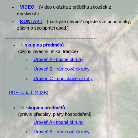
VIDEO
(Video ukázka z průběhu zkoušek z
myslivosti)
KONTAKT
(našli jste chybu? napište své připomínky,
zájem o spolupráci apod.)
I. skupina předmětů
(dějiny lovectví, etika, tradice)
Úroveň A - nosné okruhy
Úroveň B - rámcové okruhy
Úroveň C - doplňkové okruhy
PDF karta I.
(4 MB)
II. skupina předmětů
(právní předpisy, plány hospodaření)
Úroveň A - nosné okruhy
Úroveň B - rámcové okruhy