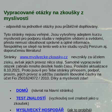
Vypracované otázky na zkoušky z
myslivosti
- odpovědi na jednotlivé otázky jsou průběžně doplňovány.
Tyto stránky nejsou veřejné. Jsou vytvořeny adeptem kurzu
myslivosti pro podporu studia v nejlepším vědomí a svědomí,
přesto nemusí obsahovat správné a úplné informace.
Nespoléhej se slepě na tento web a ke studiu využij Penzum aj.
doporučenou literaturu!
Stránky
www.myslivecke-zkousky.cz
nevznikly za účelem
zisku, avšak jejich provoz něco stojí. Samotné vypracování
otázek zabralo mnoho desítek hodin času. Poslední aktualizace
8.10.2021. Proto jsou-li pro Tebe stránky přínosem, podpoř,
prosím, jejich provoz a údržbu zasláním libovolné částky na
účet Fio 2501624072 / 2010. Díky a myslivosti zdar!
DOMŮ
(návrat na hlavní stránku)
TEST ZNALOSTÍ
(vyzkoušej své znalosti jako u
zkoušek)
MYSLIVECKÝ HOSPODÁŘ
(
jak to probíhá
)