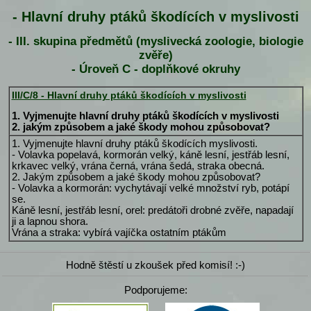
- Hlavní druhy ptáků škodících v myslivosti
- III. skupina předmětů (myslivecká zoologie, biologie
zvěře)
- Úroveň C - doplňkové okruhy
III/C/8 - Hlavní druhy ptáků škodících v myslivosti
1. Vyjmenujte hlavní druhy ptáků škodících v myslivosti
2. jakým způsobem a jaké škody mohou způsobovat?
1. Vyjmenujte hlavní druhy ptáků škodících myslivosti.
- Volavka popelavá, kormorán velký, káně lesní, jestřáb lesní,
krkavec velký, vrána černá, vrána šedá, straka obecná.
2. Jakým způsobem a jaké škody mohou způsobovat?
- Volavka a kormorán: vychytávají velké množství ryb, potápí
se.
Káně lesní, jestřáb lesní, orel: predátoři drobné zvěře, napadají
ji a lapnou shora.
Vrána a straka: vybírá vajíčka ostatním ptákům
Hodně štěstí u zkoušek před komisí! :-)
Podporujeme: