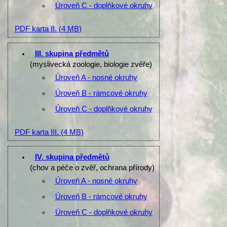
Úroveň C - doplňkové okruhy
PDF karta II.
(4 MB)
III. skupina předmětů
(myslivecká zoologie, biologie zvěře)
Úroveň A - nosné okruhy
Úroveň B - rámcové okruhy
Úroveň C - doplňkové okruhy
PDF karta III.
(4 MB)
IV. skupina předmětů
(chov a péče o zvěř, ochrana přírody)
Úroveň A - nosné okruhy
Úroveň B - rámcové okruhy
Úroveň C - doplňkové okruhy