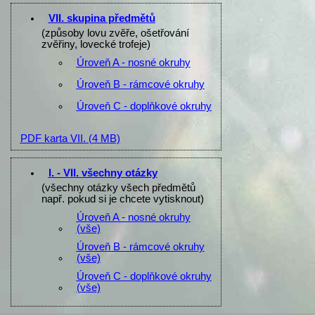
VII. skupina předmětů
(způsoby lovu zvěře, ošetřování
zvěřiny, lovecké trofeje)
Úroveň A - nosné okruhy
Úroveň B - rámcové okruhy
Úroveň C - doplňkové okruhy
PDF karta VII.
(4 MB)
I. - VII. všechny otázky
(všechny otázky všech předmětů
např. pokud si je chcete vytisknout)
Úroveň A - nosné okruhy
(vše)
Úroveň B - rámcové okruhy
(vše)
Úroveň C - doplňkové okruhy
(vše)