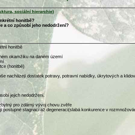
-
ktura, sociální hierarchie)
nkrétní honitbě?
ře a co způsobí jeho nedodržení?
étní honitbě
daném okamžiku na daném území
mí
tce (honitbě)
ploše nacházejí dostatek potravy, potravní nabídky, úkrytových a klid
sobí jejich nedodržení.
ezbytný pro zdárný vývoj chovu zvěře
ejí postupné stagnaci až degeneraci(slabá konkurence v rozmnožová