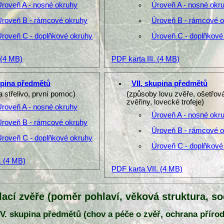
Úroveň A - nosné okruhy
Úroveň A - nosné okr
Úroveň B - rámcové okruhy
Úroveň B - rámcové 
Úroveň C - doplňkové okruhy
Úroveň C - doplňkové
(4 MB)
PDF karta III.
(4 MB)
upina předmětů
VII. skupina předmětů
a střelivo, první pomoc)
(způsoby lovu zvěře, ošetřov
zvěřiny, lovecké trofeje)
Úroveň A - nosné okruhy
Úroveň A - nosné okr
Úroveň B - rámcové okruhy
Úroveň B - rámcové 
Úroveň C - doplňkové okruhy
Úroveň C - doplňkové
.
(4 MB)
PDF karta VII.
(4 MB)
lací zvěře (poměr pohlaví, věková struktura, soc
IV. skupina předmětů (chov a péče o zvěř, ochrana přírod