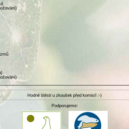
u)
nožování)
nizmů
u)
nožování)
Hodně štěstí u zkoušek před komisí! :-)
Podporujeme: