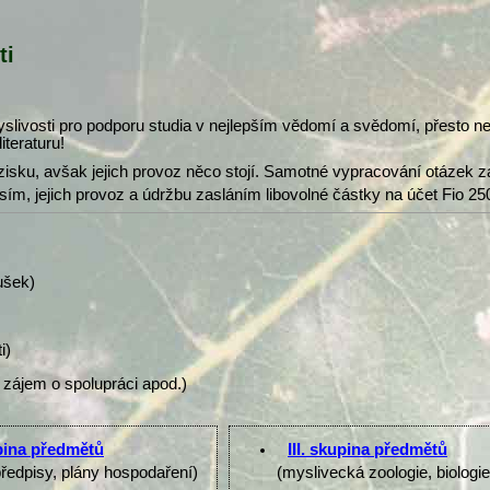
ti
slivosti pro podporu studia v nejlepším vědomí a svědomí, přesto 
iteraturu!
isku, avšak jejich provoz něco stojí. Samotné vypracování otázek z
osím, jejich provoz a údržbu zasláním libovolné částky na účet Fio 25
ušek)
i)
 zájem o spolupráci apod.)
upina předmětů
III. skupina předmětů
předpisy, plány hospodaření)
(myslivecká zoologie, biologi