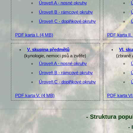
Úroveň A - nosné okruhy
Úroveň B - rámcové okruhy
Úroveň C - doplňkové okruhy
PDF karta I.
(4 MB)
PDF karta II.
V. skupina předmětů
VI. sk
(kynologie, nemoci psů a zvěře)
(zbraně 
Úroveň A - nosné okruhy
Úroveň B - rámcové okruhy
Úroveň C - doplňkové okruhy
PDF karta V.
(4 MB)
PDF karta VI
- Struktura popu
- 