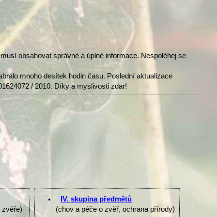
nemusí obsahovat správné a úplné informace. Nespoléhej se
abralo mnoho desítek hodin času. Poslední aktualizace
01624072 / 2010. Díky a myslivosti zdar!
IV. skupina předmětů
e zvěře)
(chov a péče o zvěř, ochrana přírody)