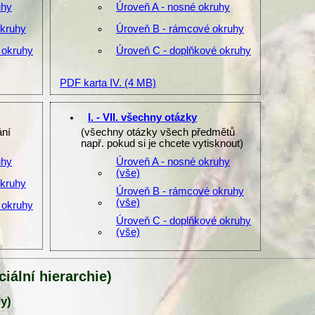
uhy
Úroveň A - nosné okruhy
okruhy
Úroveň B - rámcové okruhy
 okruhy
Úroveň C - doplňkové okruhy
PDF karta IV.
(4 MB)
I. - VII. všechny otázky
ání
(všechny otázky všech předmětů
např. pokud si je chcete vytisknout)
uhy
Úroveň A - nosné okruhy
(vše)
okruhy
Úroveň B - rámcové okruhy
(vše)
 okruhy
Úroveň C - doplňkové okruhy
(vše)
iální hierarchie)
y)