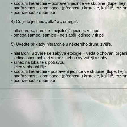
- sociální hierarchie – postavení jedince ve skupině (tlupě, hejn
- nadřazenost - dominance (přednost u krmelce, kaliště, rozm
- podřízenost - submise
4) Co je to jedinec „ alfa“ a „ omega“.
- alfa samec, samice - nejsilnější jedinec v tlupě
- omega samec, samice - nejslabší jedinec v tlupě
5) Uveďte příklady hierarchie u některého druhu zvěře.
- hierarchií u zvěře se zabývá etologie = věda o chování orga
- jedinci obou pohlaví si mezi sebou vytvářejí vztahy
- srnec na lokalitě s potravou
- jelen v období říje
- sociální hierarchie - postavení jedince ve skupině (tlupě, hejn
- nadřazenost - dominance (přednost u krmelce, kaliště, rozm
- podřízenost - submise