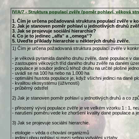
IV/A/7 - Struktura populací zvěře (poměr pohlaví, věková stru
1. Čím je určena požadovaná struktura populací zvěře v ko
2. Jak je stanoven poměr pohlaví u jednotlivých druhů zvě
3. Jak se projevuje sociální hierarchie?
4. Co je to jedinec „alfa“ a „omega“?
5. Uveďte příklady hierarchie u některých druhů zvěře.
1) Čím je určena požadovaná struktura populací zvěře v konkr
- je věková pyramida daného druhu zvěře, dané populace v 
- zastoupení věkových tříd daného druhu zvěře na daném úze
- populace je soubor jedinců téhož druhu na určité plošné jedno
- uvádí se na 100 ha nebo na 1.000 ha
- optimální hustota populace je, když všichni jedinci na dané 
- kvalitou ekosystému (úživností)
- průběrný odstřel
2) Jak je stanoven poměr pohlaví u jednotlivých druhů a co způ
- přirozený vývoj populace zvěře je ve velkém vzorku 1 : 1, n
- narušení poměru vede ke zhoršení kvality dané populace a j
3) Jak se projevuje sociální hierarchie.
- etologie – věda o chování organizmů
- jedinci obou pohlaví si mezi sebou vytvářejí vztahy