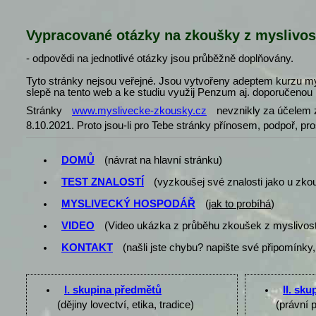
Vypracované otázky na zkoušky z myslivos
- odpovědi na jednotlivé otázky jsou průběžně doplňovány.
Tyto stránky nejsou veřejné. Jsou vytvořeny adeptem kurzu my
slepě na tento web a ke studiu využij Penzum aj. doporučenou l
Stránky
www.myslivecke-zkousky.cz
nevznikly za účelem z
8.10.2021. Proto jsou-li pro Tebe stránky přínosem, podpoř, pr
DOMŮ
(návrat na hlavní stránku)
TEST ZNALOSTÍ
(vyzkoušej své znalosti jako u zko
MYSLIVECKÝ HOSPODÁŘ
(
jak to probíhá
)
VIDEO
(Video ukázka z průběhu zkoušek z myslivost
KONTAKT
(našli jste chybu? napište své připomínky,
I. skupina předmětů
II. sk
(dějiny lovectví, etika, tradice)
(právní 