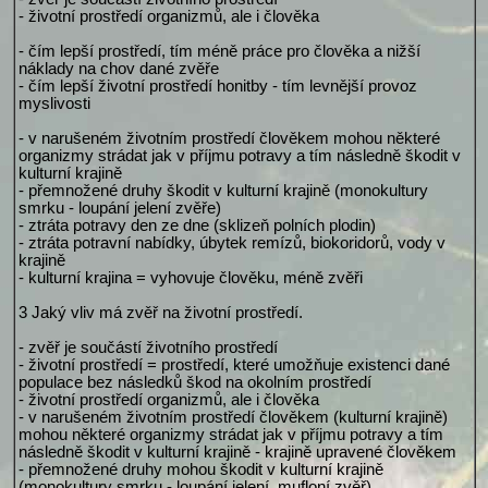
- životní prostředí organizmů, ale i člověka
- čím lepší prostředí, tím méně práce pro člověka a nižší
náklady na chov dané zvěře
- čím lepší životní prostředí honitby - tím levnější provoz
myslivosti
- v narušeném životním prostředí člověkem mohou některé
organizmy strádat jak v příjmu potravy a tím následně škodit v
kulturní krajině
- přemnožené druhy škodit v kulturní krajině (monokultury
smrku - loupání jelení zvěře)
- ztráta potravy den ze dne (sklizeň polních plodin)
- ztráta potravní nabídky, úbytek remízů, biokoridorů, vody v
krajině
- kulturní krajina = vyhovuje člověku, méně zvěři
3 Jaký vliv má zvěř na životní prostředí.
- zvěř je součástí životního prostředí
- životní prostředí = prostředí, které umožňuje existenci dané
populace bez následků škod na okolním prostředí
- životní prostředí organizmů, ale i člověka
- v narušeném životním prostředí člověkem (kulturní krajině)
mohou některé organizmy strádat jak v příjmu potravy a tím
následně škodit v kulturní krajině - krajině upravené člověkem
- přemnožené druhy mohou škodit v kulturní krajině
(monokultury smrku - loupání jelení, mufloní zvěř)