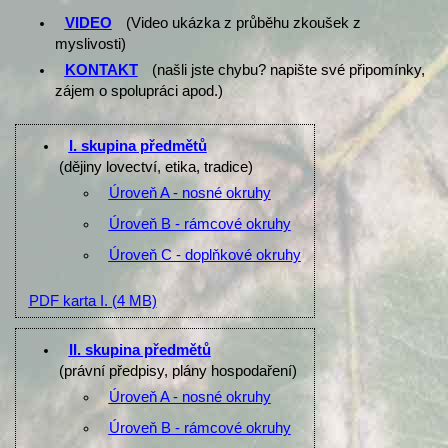
VIDEO
(Video ukázka z průběhu zkoušek z
myslivosti)
KONTAKT
(našli jste chybu? napište své připomínky,
zájem o spolupráci apod.)
I. skupina předmětů
(dějiny lovectví, etika, tradice)
Úroveň A - nosné okruhy
Úroveň B - rámcové okruhy
Úroveň C - doplňkové okruhy
PDF karta I.
(4 MB)
II. skupina předmětů
(právní předpisy, plány hospodaření)
Úroveň A - nosné okruhy
Úroveň B - rámcové okruhy