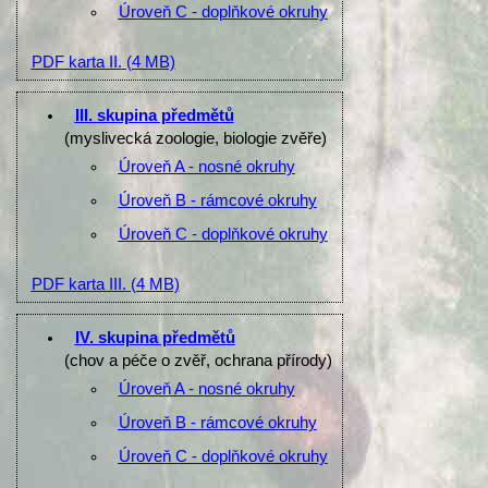
Úroveň C - doplňkové okruhy
PDF karta II.
(4 MB)
III. skupina předmětů
(myslivecká zoologie, biologie zvěře)
Úroveň A - nosné okruhy
Úroveň B - rámcové okruhy
Úroveň C - doplňkové okruhy
PDF karta III.
(4 MB)
IV. skupina předmětů
(chov a péče o zvěř, ochrana přírody)
Úroveň A - nosné okruhy
Úroveň B - rámcové okruhy
Úroveň C - doplňkové okruhy