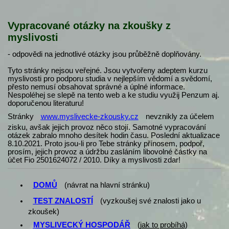
Vypracované otázky na zkoušky z
myslivosti
- odpovědi na jednotlivé otázky jsou průběžně doplňovány.
Tyto stránky nejsou veřejné. Jsou vytvořeny adeptem kurzu
myslivosti pro podporu studia v nejlepším vědomí a svědomí,
přesto nemusí obsahovat správné a úplné informace.
Nespoléhej se slepě na tento web a ke studiu využij Penzum aj.
doporučenou literaturu!
Stránky
www.myslivecke-zkousky.cz
nevznikly za účelem
zisku, avšak jejich provoz něco stojí. Samotné vypracování
otázek zabralo mnoho desítek hodin času. Poslední aktualizace
8.10.2021. Proto jsou-li pro Tebe stránky přínosem, podpoř,
prosím, jejich provoz a údržbu zasláním libovolné částky na
účet Fio 2501624072 / 2010. Díky a myslivosti zdar!
DOMŮ
(návrat na hlavní stránku)
TEST ZNALOSTÍ
(vyzkoušej své znalosti jako u
zkoušek)
MYSLIVECKÝ HOSPODÁŘ
(
jak to probíhá
)