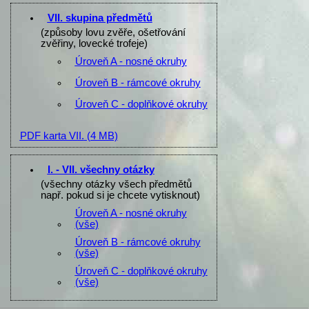
VII. skupina předmětů
(způsoby lovu zvěře, ošetřování
zvěřiny, lovecké trofeje)
Úroveň A - nosné okruhy
Úroveň B - rámcové okruhy
Úroveň C - doplňkové okruhy
PDF karta VII.
(4 MB)
I. - VII. všechny otázky
(všechny otázky všech předmětů
např. pokud si je chcete vytisknout)
Úroveň A - nosné okruhy
(vše)
Úroveň B - rámcové okruhy
(vše)
Úroveň C - doplňkové okruhy
(vše)