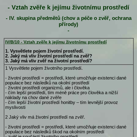
- Vztah zvěře k jejímu životnímu prostředí
- IV. skupina předmětů (chov a péče o zvěř, ochrana
přírody)
-
IV/B/10 - Vztah zvěře k jejímu životnímu prostředí
1. Vysvětlete pojem životní prostředí.
2. Jaký má vliv životní prostředí na zvěř?
3. Jaký má vliv zvěř na životní prostředí?
1 Vysvětlete pojem životního prostředí.
- životní prostředí = prostředí, které umožňuje existenci dané
populace bez následků na okolní prostředí
- životní prostředí organizmů, ale i člověka
- čím lepší prostředí, tím méně práce pro člověka a nižší
náklady na chov dané zvěře
- čím lepší životní prostředí honitby – tím levnější provoz
myslivosti
2 Jaký vliv má životní prostředí na zvěř.
- životní prostředí = prostředí, které umožňuje existenci dané
populace bez následků škod na okolním prostředí
- zvěř je součástí životního prostředí