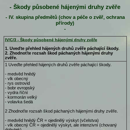
- Škody působené hájenými druhy zvěře
- IV. skupina předmětů (chov a péče o zvěř, ochrana
přírody)
-
IV/C/3 - Škody působené hájenými druhy zvěře
1. Uveďte přehled hájených druhů zvěře páchající škody.
2. Zhodnoťte rozsah škod páchaných hájenými druhy
zvěře.
1 Uveďte přehled hájených druhů zvěře páchající škody.
- medvěd hnědý
- vlk obecný
- rys ostrovid
- bobr evropský
- vydra říční
- kormorán velký
- volavka šedá
2 Zhodnoťte rozsah škod páchaných hájenými druhy zvěře.
- medvěd hnědý ČR = ojedinělý výskyt (včelstva)
- vlk obecný ČR = ojedinělý výskyt, ale intenzivní (chovaný
dobytek)