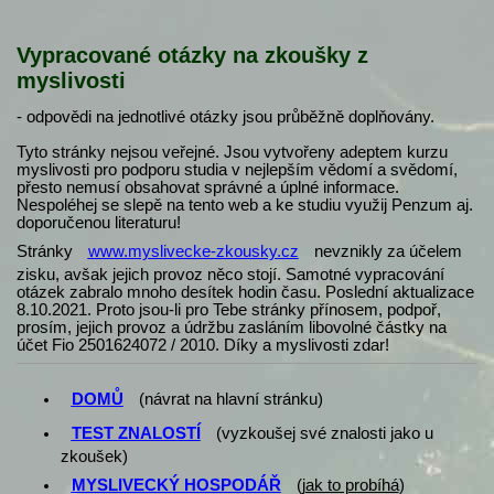
Vypracované otázky na zkoušky z
myslivosti
- odpovědi na jednotlivé otázky jsou průběžně doplňovány.
Tyto stránky nejsou veřejné. Jsou vytvořeny adeptem kurzu
myslivosti pro podporu studia v nejlepším vědomí a svědomí,
přesto nemusí obsahovat správné a úplné informace.
Nespoléhej se slepě na tento web a ke studiu využij Penzum aj.
doporučenou literaturu!
Stránky
www.myslivecke-zkousky.cz
nevznikly za účelem
zisku, avšak jejich provoz něco stojí. Samotné vypracování
otázek zabralo mnoho desítek hodin času. Poslední aktualizace
8.10.2021. Proto jsou-li pro Tebe stránky přínosem, podpoř,
prosím, jejich provoz a údržbu zasláním libovolné částky na
účet Fio 2501624072 / 2010. Díky a myslivosti zdar!
DOMŮ
(návrat na hlavní stránku)
TEST ZNALOSTÍ
(vyzkoušej své znalosti jako u
zkoušek)
MYSLIVECKÝ HOSPODÁŘ
(
jak to probíhá
)