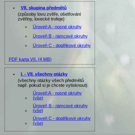
VII. skupina předmětů
(způsoby lovu zvěře, ošetřování
zvěřiny, lovecké trofeje)
Úroveň A - nosné okruhy
Úroveň B - rámcové okruhy
Úroveň C - doplňkové okruhy
PDF karta VII.
(4 MB)
I. - VII. všechny otázky
(všechny otázky všech předmětů
např. pokud si je chcete vytisknout)
Úroveň A - nosné okruhy
(vše)
Úroveň B - rámcové okruhy
(vše)
Úroveň C - doplňkové okruhy
(vše)