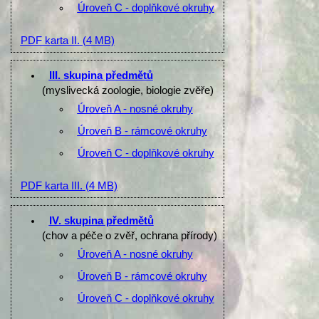
Úroveň C - doplňkové okruhy
PDF karta II.
(4 MB)
III. skupina předmětů
(myslivecká zoologie, biologie zvěře)
Úroveň A - nosné okruhy
Úroveň B - rámcové okruhy
Úroveň C - doplňkové okruhy
PDF karta III.
(4 MB)
IV. skupina předmětů
(chov a péče o zvěř, ochrana přírody)
Úroveň A - nosné okruhy
Úroveň B - rámcové okruhy
Úroveň C - doplňkové okruhy