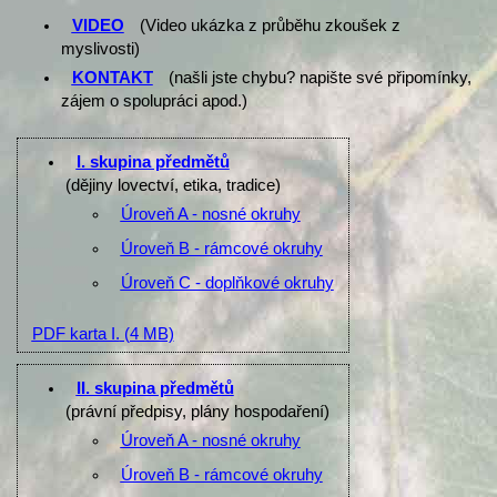
VIDEO
(Video ukázka z průběhu zkoušek z
myslivosti)
KONTAKT
(našli jste chybu? napište své připomínky,
zájem o spolupráci apod.)
I. skupina předmětů
(dějiny lovectví, etika, tradice)
Úroveň A - nosné okruhy
Úroveň B - rámcové okruhy
Úroveň C - doplňkové okruhy
PDF karta I.
(4 MB)
II. skupina předmětů
(právní předpisy, plány hospodaření)
Úroveň A - nosné okruhy
Úroveň B - rámcové okruhy