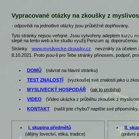
Vypracované otázky na zkoušky z myslivos
- odpovědi na jednotlivé otázky jsou průběžně doplňovány.
Tyto stránky nejsou veřejné. Jsou vytvořeny adeptem kurzu my
slepě na tento web a ke studiu využij Penzum aj. doporučenou l
Stránky
www.myslivecke-zkousky.cz
nevznikly za účelem z
8.10.2021. Proto jsou-li pro Tebe stránky přínosem, podpoř, pr
DOMŮ
(návrat na hlavní stránku)
TEST ZNALOSTÍ
(vyzkoušej své znalosti jako u zko
MYSLIVECKÝ HOSPODÁŘ
(
jak to probíhá
)
VIDEO
(Video ukázka z průběhu zkoušek z myslivost
KONTAKT
(našli jste chybu? napište své připomínky,
I. skupina předmětů
II. sk
(dějiny lovectví, etika, tradice)
(právní 