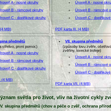
Úroveň A - nosné okruhy
Úroveň A - nosné okr
Úroveň B - rámcové okruhy
Úroveň B - rámcové 
Úroveň C - doplňkové okruhy
Úroveň C - doplňkové
(4 MB)
PDF karta III.
(4 MB)
upina předmětů
VII. skupina předmětů
a střelivo, první pomoc)
(způsoby lovu zvěře, ošetřov
zvěřiny, lovecké trofeje)
Úroveň A - nosné okruhy
Úroveň A - nosné okr
Úroveň B - rámcové okruhy
Úroveň B - rámcové 
Úroveň C - doplňkové okruhy
Úroveň C - doplňkové
.
(4 MB)
PDF karta VII.
(4 MB)
Význam světla pro život, vliv na životní cykly zv
IV. skupina předmětů (chov a péče o zvěř, ochrana přírod