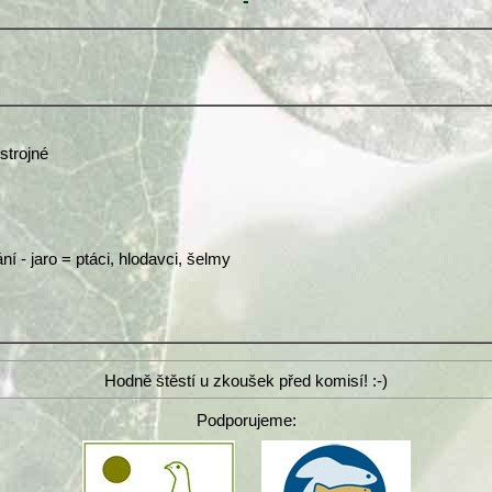
-
strojné
í - jaro = ptáci, hlodavci, šelmy
Hodně štěstí u zkoušek před komisí! :-)
Podporujeme: