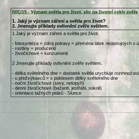
IV/C/15 - Význam světla pro život, vliv na životní cykly zvěře
1. Jaký je význam záření a světla pro život?
2. Jmenujte příklady ovlivnění zvěře světlem.
1 Jaký je význam záření a světla pro život.
- fotosyntéza = zdroj potravy = přeměna látek neústrojných v ú
- rostliny = producenti
- živočichové = konzumenti
2 Jmenujte příklady ovlivnění zvěře světlem.
- délka světelného dne = dostatek světla urychluje rozmnožován
- u přežvýkavců = s poklesem délky světelného dne
- noční živočichové (sovy, netopýři)
- denní živočichové (bažanti, jestřábi, sokoli)
- orientace tažných ptáků - Slunce