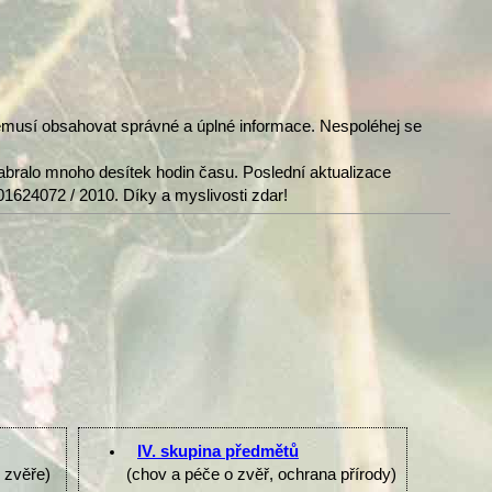
nemusí obsahovat správné a úplné informace. Nespoléhej se
abralo mnoho desítek hodin času. Poslední aktualizace
01624072 / 2010. Díky a myslivosti zdar!
IV. skupina předmětů
e zvěře)
(chov a péče o zvěř, ochrana přírody)