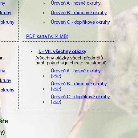
uhy
Úroveň A - nosné okruhy
okruhy
Úroveň B - rámcové okruhy
 okruhy
Úroveň C - doplňkové okruhy
PDF karta IV.
(4 MB)
I. - VII. všechny otázky
ání
(všechny otázky všech předmětů
např. pokud si je chcete vytisknout)
uhy
Úroveň A - nosné okruhy
(vše)
okruhy
Úroveň B - rámcové okruhy
(vše)
 okruhy
Úroveň C - doplňkové okruhy
(vše)
ěře
y)