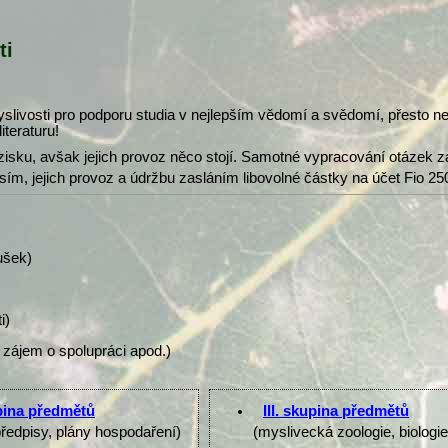
ti
slivosti pro podporu studia v nejlepším vědomí a svědomí, přesto 
iteraturu!
isku, avšak jejich provoz něco stojí. Samotné vypracování otázek z
osím, jejich provoz a údržbu zasláním libovolné částky na účet Fio 25
ušek)
i)
 zájem o spolupráci apod.)
upina předmětů
III. skupina předmětů
předpisy, plány hospodaření)
(myslivecká zoologie, biologi