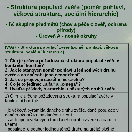
- Struktura populací zvěře (poměr pohlaví,
věková struktura, sociální hierarchie)
- IV. skupina předmětů (chov a péče o zvěř, ochrana
přírody)
- Úroveň A - nosné okruhy
IV/A/7 - Struktura populací zvěře (poměr pohlaví, věková
struktura, sociální hierarchie)
1. Čím je určena požadovaná struktura populací zvěře v
konkrétní honitbě?
2. Jak je stanoven poměr pohlaví u jednotlivých druhů
zvěře a co způsobí jeho nedodržení?
3. Jak se projevuje sociální hierarchie?
4. Co je to jedinec „alfa“ a „omega“?
5. Uveďte příklady hierarchie u některých druhů zvěře.
1) Čím je určena požadovaná struktura populací zvěře v
konkrétní honitbě
- je věková pyramida daného druhu zvěře, dané populace v
daném okamžiku na daném území
- zastoupení věkových tříd daného druhu zvěře na daném
území
- populace je soubor jedinců téhož druhu na určité plošné