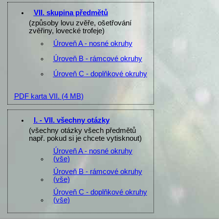
VII. skupina předmětů
(způsoby lovu zvěře, ošetřování
zvěřiny, lovecké trofeje)
Úroveň A - nosné okruhy
Úroveň B - rámcové okruhy
Úroveň C - doplňkové okruhy
PDF karta VII.
(4 MB)
I. - VII. všechny otázky
(všechny otázky všech předmětů
např. pokud si je chcete vytisknout)
Úroveň A - nosné okruhy
(vše)
Úroveň B - rámcové okruhy
(vše)
Úroveň C - doplňkové okruhy
(vše)