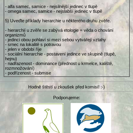
- alfa samec, samice - nejsilnější jedinec v tlupě
- omega samec, samice - nejslabší jedinec v tlupě
5) Uveďte příklady hierarchie u některého druhu zvěře.
- hierarchií u zvěře se zabývá etologie = věda o chování
organizmů
- jedinci obou pohlaví si mezi sebou vytvářejí vztahy
- srnec na lokalitě s potravou
- jelen v období říje
- sociální hierarchie - postavení jedince ve skupině (tlupě,
hejnu)
- nadřazenost - dominance (přednost u krmelce, kaliště,
rozmnožování)
- podřízenost - submise
Hodně štěstí u zkoušek před komisí! :-)
Podporujeme: