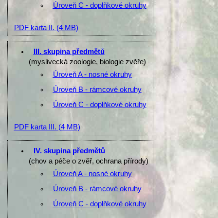
Úroveň C - doplňkové okruhy
PDF karta II.
(4 MB)
III. skupina předmětů
(myslivecká zoologie, biologie zvěře)
Úroveň A - nosné okruhy
Úroveň B - rámcové okruhy
Úroveň C - doplňkové okruhy
PDF karta III.
(4 MB)
IV. skupina předmětů
(chov a péče o zvěř, ochrana přírody)
Úroveň A - nosné okruhy
Úroveň B - rámcové okruhy
Úroveň C - doplňkové okruhy