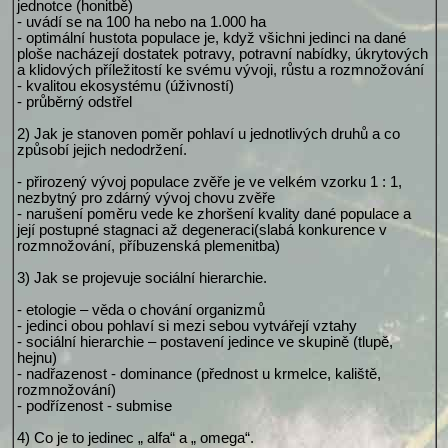
jednotce (honitbě)
- uvádí se na 100 ha nebo na 1.000 ha
- optimální hustota populace je, když všichni jedinci na dané
ploše nacházejí dostatek potravy, potravní nabídky, úkrytových
a klidových příležitostí ke svému vývoji, růstu a rozmnožování
- kvalitou ekosystému (úživností)
- průběrný odstřel
2) Jak je stanoven poměr pohlaví u jednotlivých druhů a co
způsobí jejich nedodržení.
- přirozený vývoj populace zvěře je ve velkém vzorku 1 : 1,
nezbytný pro zdárný vývoj chovu zvěře
- narušení poměru vede ke zhoršení kvality dané populace a
její postupné stagnaci až degeneraci(slabá konkurence v
rozmnožování, příbuzenská plemenitba)
3) Jak se projevuje sociální hierarchie.
- etologie – věda o chování organizmů
- jedinci obou pohlaví si mezi sebou vytvářejí vztahy
- sociální hierarchie – postavení jedince ve skupině (tlupě,
hejnu)
- nadřazenost - dominance (přednost u krmelce, kaliště,
rozmnožování)
- podřízenost - submise
4) Co je to jedinec „ alfa“ a „ omega“.