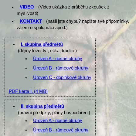
VIDEO
(Video ukázka z průběhu zkoušek z
myslivosti)
KONTAKT
(našli jste chybu? napište své připomínky,
zájem o spolupráci apod.)
I. skupina předmětů
(dějiny lovectví, etika, tradice)
Úroveň A - nosné okruhy
Úroveň B - rámcové okruhy
Úroveň C - doplňkové okruhy
PDF karta I.
(4 MB)
II. skupina předmětů
(právní předpisy, plány hospodaření)
Úroveň A - nosné okruhy
Úroveň B - rámcové okruhy