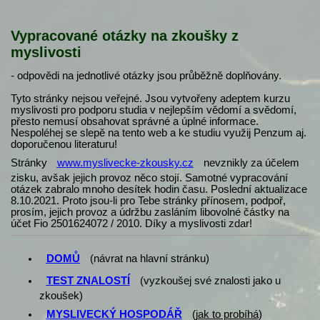
Vypracované otázky na zkoušky z
myslivosti
- odpovědi na jednotlivé otázky jsou průběžně doplňovány.
Tyto stránky nejsou veřejné. Jsou vytvořeny adeptem kurzu
myslivosti pro podporu studia v nejlepším vědomí a svědomí,
přesto nemusí obsahovat správné a úplné informace.
Nespoléhej se slepě na tento web a ke studiu využij Penzum aj.
doporučenou literaturu!
Stránky
www.myslivecke-zkousky.cz
nevznikly za účelem
zisku, avšak jejich provoz něco stojí. Samotné vypracování
otázek zabralo mnoho desítek hodin času. Poslední aktualizace
8.10.2021. Proto jsou-li pro Tebe stránky přínosem, podpoř,
prosím, jejich provoz a údržbu zasláním libovolné částky na
účet Fio 2501624072 / 2010. Díky a myslivosti zdar!
DOMŮ
(návrat na hlavní stránku)
TEST ZNALOSTÍ
(vyzkoušej své znalosti jako u
zkoušek)
MYSLIVECKÝ HOSPODÁŘ
(
jak to probíhá
)