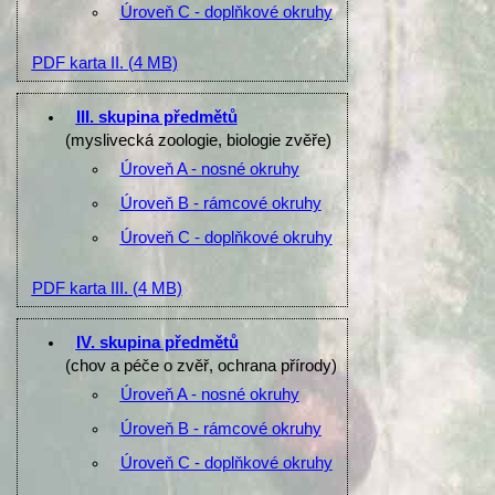
Úroveň C - doplňkové okruhy
PDF karta II.
(4 MB)
III. skupina předmětů
(myslivecká zoologie, biologie zvěře)
Úroveň A - nosné okruhy
Úroveň B - rámcové okruhy
Úroveň C - doplňkové okruhy
PDF karta III.
(4 MB)
IV. skupina předmětů
(chov a péče o zvěř, ochrana přírody)
Úroveň A - nosné okruhy
Úroveň B - rámcové okruhy
Úroveň C - doplňkové okruhy