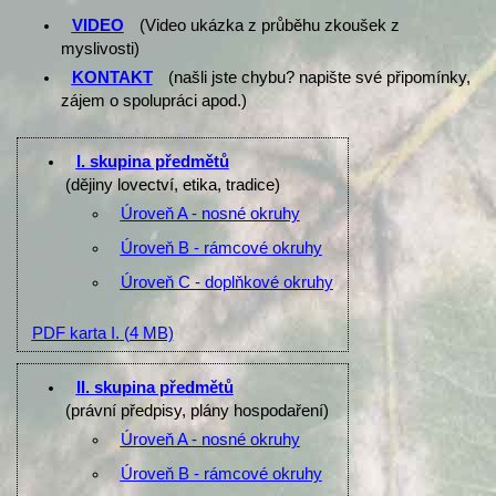
VIDEO
(Video ukázka z průběhu zkoušek z
myslivosti)
KONTAKT
(našli jste chybu? napište své připomínky,
zájem o spolupráci apod.)
I. skupina předmětů
(dějiny lovectví, etika, tradice)
Úroveň A - nosné okruhy
Úroveň B - rámcové okruhy
Úroveň C - doplňkové okruhy
PDF karta I.
(4 MB)
II. skupina předmětů
(právní předpisy, plány hospodaření)
Úroveň A - nosné okruhy
Úroveň B - rámcové okruhy