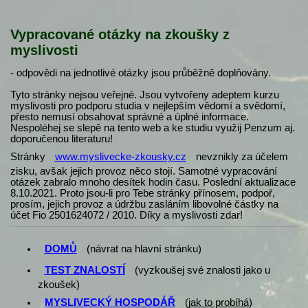
Vypracované otázky na zkoušky z
myslivosti
- odpovědi na jednotlivé otázky jsou průběžně doplňovány.
Tyto stránky nejsou veřejné. Jsou vytvořeny adeptem kurzu
myslivosti pro podporu studia v nejlepším vědomí a svědomí,
přesto nemusí obsahovat správné a úplné informace.
Nespoléhej se slepě na tento web a ke studiu využij Penzum aj.
doporučenou literaturu!
Stránky
www.myslivecke-zkousky.cz
nevznikly za účelem
zisku, avšak jejich provoz něco stojí. Samotné vypracování
otázek zabralo mnoho desítek hodin času. Poslední aktualizace
8.10.2021. Proto jsou-li pro Tebe stránky přínosem, podpoř,
prosím, jejich provoz a údržbu zasláním libovolné částky na
účet Fio 2501624072 / 2010. Díky a myslivosti zdar!
DOMŮ
(návrat na hlavní stránku)
TEST ZNALOSTÍ
(vyzkoušej své znalosti jako u
zkoušek)
MYSLIVECKÝ HOSPODÁŘ
(
jak to probíhá
)