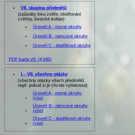
VII. skupina předmětů
(způsoby lovu zvěře, ošetřování
zvěřiny, lovecké trofeje)
Úroveň A - nosné okruhy
Úroveň B - rámcové okruhy
Úroveň C - doplňkové okruhy
PDF karta VII.
(4 MB)
I. - VII. všechny otázky
(všechny otázky všech předmětů
např. pokud si je chcete vytisknout)
Úroveň A - nosné okruhy
(vše)
Úroveň B - rámcové okruhy
(vše)
Úroveň C - doplňkové okruhy
(vše)