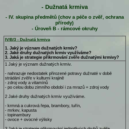
- Dužnatá krmiva
- IV. skupina předmětů (chov a péče o zvěř, ochrana
přírody)
- Úroveň B - rámcové okruhy
IV/B/3 - Dužnatá krmiva
1. Jaký je význam dužnatých krmiv?
2. Jaké druhy dužnatých krmiv využíváme?
3. Jaká je strategie přikrmování zvěře dužnatými krmivy?
1 Jaký je význam dužnatých krmiv.
- nahrazuje nedostatek přirozené potravy dužnaté v době
strádání zvěře v kulturní krajině
- zdroj vody a vitamínů
- po celou dobu zimního období i za mrazů = zdroj vody
2 Jaké druhy dužnatých krmiv využíváme.
- krmná a cukrová řepa, brambory, tuřín,
- mrkev, kapusta
- topinambury
- ovoce + ovocné výlisky
3 Jaká je strategie přikrmování jednotlivých druhů zvěře