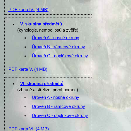
PDF karta IV.
(4 MB)
V. skupina předmětů
(kynologie, nemoci psů a zvěře)
Úroveň A - nosné okruhy
Úroveň B - rámcové okruhy
Úroveň C - doplňkové okruhy
PDF karta V.
(4 MB)
VI. skupina předmětů
(zbraně a střelivo, první pomoc)
Úroveň A - nosné okruhy
Úroveň B - rámcové okruhy
Úroveň C - doplňkové okruhy
PDF karta VI.
(4 MB)