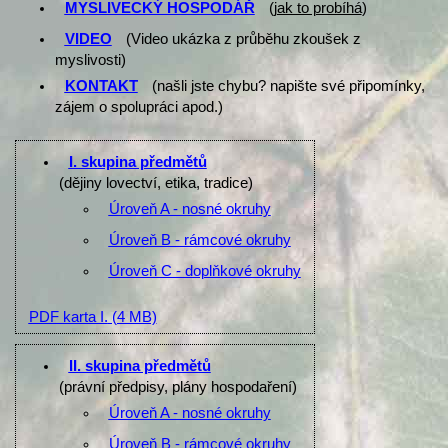
MYSLIVECKÝ HOSPODÁŘ
(
jak to probíhá
)
VIDEO
(Video ukázka z průběhu zkoušek z
myslivosti)
KONTAKT
(našli jste chybu? napište své připomínky,
zájem o spolupráci apod.)
I. skupina předmětů
(dějiny lovectví, etika, tradice)
Úroveň A - nosné okruhy
Úroveň B - rámcové okruhy
Úroveň C - doplňkové okruhy
PDF karta I.
(4 MB)
II. skupina předmětů
(právní předpisy, plány hospodaření)
Úroveň A - nosné okruhy
Úroveň B - rámcové okruhy