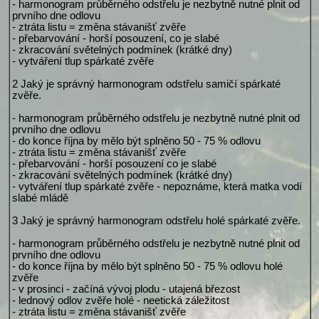
- harmonogram průběrného odstřelu je nezbytně nutné plnit od
prvního dne odlovu
- ztráta listu = změna stávanišť zvěře
- přebarvování - horší posouzení, co je slabé
- zkracování světelných podmínek (krátké dny)
- vytváření tlup spárkaté zvěře
2 Jaký je správný harmonogram odstřelu samičí spárkaté
zvěře.
- harmonogram průběrného odstřelu je nezbytně nutné plnit od
prvního dne odlovu
- do konce října by mělo být splněno 50 - 75 % odlovu
- ztráta listu = změna stávanišť zvěře
- přebarvování - horší posouzení co je slabé
- zkracování světelných podmínek (krátké dny)
- vytváření tlup spárkaté zvěře - nepoznáme, která matka vodí
slabé mládě
3 Jaký je správný harmonogram odstřelu holé spárkaté zvěře.
- harmonogram průběrného odstřelu je nezbytně nutné plnit od
prvního dne odlovu
- do konce října by mělo být splněno 50 - 75 % odlovu holé
zvěře
- v prosinci - začíná vývoj plodu - utajená březost
- lednový odlov zvěře holé - neetická záležitost
- ztráta listu = změna stávanišť zvěře