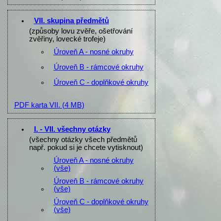
VII. skupina předmětů
(způsoby lovu zvěře, ošetřování
zvěřiny, lovecké trofeje)
Úroveň A - nosné okruhy
Úroveň B - rámcové okruhy
Úroveň C - doplňkové okruhy
PDF karta VII.
(4 MB)
I. - VII. všechny otázky
(všechny otázky všech předmětů
např. pokud si je chcete vytisknout)
Úroveň A - nosné okruhy
(vše)
Úroveň B - rámcové okruhy
(vše)
Úroveň C - doplňkové okruhy
(vše)