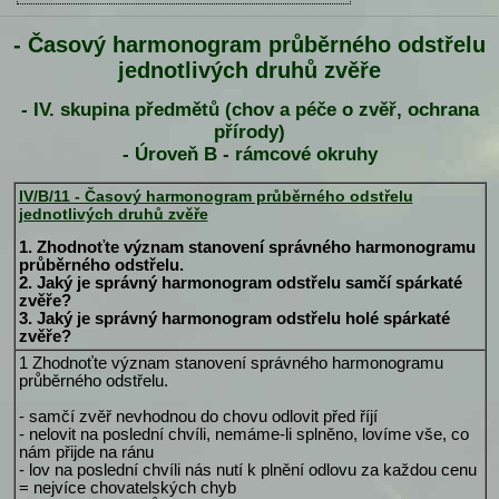
- Časový harmonogram průběrného odstřelu
jednotlivých druhů zvěře
- IV. skupina předmětů (chov a péče o zvěř, ochrana
přírody)
- Úroveň B - rámcové okruhy
IV/B/11 - Časový harmonogram průběrného odstřelu
jednotlivých druhů zvěře
1. Zhodnoťte význam stanovení správného harmonogramu
průběrného odstřelu.
2. Jaký je správný harmonogram odstřelu samčí spárkaté
zvěře?
3. Jaký je správný harmonogram odstřelu holé spárkaté
zvěře?
1 Zhodnoťte význam stanovení správného harmonogramu
průběrného odstřelu.
- samčí zvěř nevhodnou do chovu odlovit před říjí
- nelovit na poslední chvíli, nemáme-li splněno, lovíme vše, co
nám přijde na ránu
- lov na poslední chvíli nás nutí k plnění odlovu za každou cenu
= nejvíce chovatelských chyb