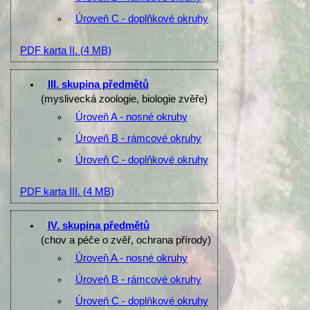
Úroveň C - doplňkové okruhy
PDF karta II.
(4 MB)
III. skupina předmětů
(myslivecká zoologie, biologie zvěře)
Úroveň A - nosné okruhy
Úroveň B - rámcové okruhy
Úroveň C - doplňkové okruhy
PDF karta III.
(4 MB)
IV. skupina předmětů
(chov a péče o zvěř, ochrana přírody)
Úroveň A - nosné okruhy
Úroveň B - rámcové okruhy
Úroveň C - doplňkové okruhy