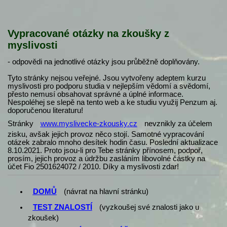
Vypracované otázky na zkoušky z
myslivosti
- odpovědi na jednotlivé otázky jsou průběžně doplňovány.
Tyto stránky nejsou veřejné. Jsou vytvořeny adeptem kurzu
myslivosti pro podporu studia v nejlepším vědomí a svědomí,
přesto nemusí obsahovat správné a úplné informace.
Nespoléhej se slepě na tento web a ke studiu využij Penzum aj.
doporučenou literaturu!
Stránky
www.myslivecke-zkousky.cz
nevznikly za účelem
zisku, avšak jejich provoz něco stojí. Samotné vypracování
otázek zabralo mnoho desítek hodin času. Poslední aktualizace
8.10.2021. Proto jsou-li pro Tebe stránky přínosem, podpoř,
prosím, jejich provoz a údržbu zasláním libovolné částky na
účet Fio 2501624072 / 2010. Díky a myslivosti zdar!
DOMŮ
(návrat na hlavní stránku)
TEST ZNALOSTÍ
(vyzkoušej své znalosti jako u
zkoušek)