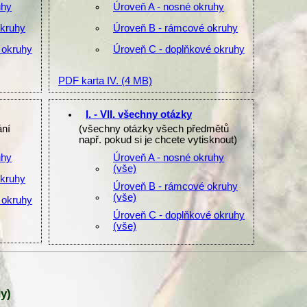
uhy
Úroveň A - nosné okruhy
okruhy
Úroveň B - rámcové okruhy
 okruhy
Úroveň C - doplňkové okruhy
PDF karta IV.
(4 MB)
I. - VII. všechny otázky
ání
(všechny otázky všech předmětů
např. pokud si je chcete vytisknout)
uhy
Úroveň A - nosné okruhy
(vše)
okruhy
Úroveň B - rámcové okruhy
(vše)
 okruhy
Úroveň C - doplňkové okruhy
(vše)
y)