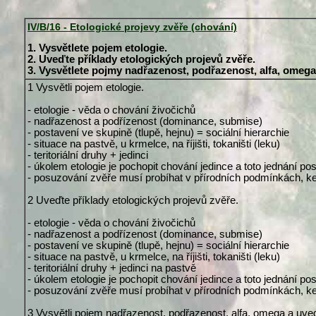
IV/B/16 - Etologické projevy zvěře (chování)
1. Vysvětlete pojem etologie.
2. Uveďte příklady etologických projevů zvěře.
3. Vysvětlete pojmy nadřazenost, podřazenost, alfa, omega
1 Vysvětli pojem etologie.
- etologie - věda o chování živočichů
- nadřazenost a podřízenost (dominance, submise)
- postavení ve skupině (tlupě, hejnu) = sociální hierarchie
- situace na pastvě, u krmelce, na říjišti, tokaništi (leku)
- teritoriální druhy + jedinci
- úkolem etologie je pochopit chování jedince a toto jednání p
- posuzování zvěře musí probíhat v přírodních podmínkách, k
2 Uveďte příklady etologických projevů zvěře.
- etologie - věda o chování živočichů
- nadřazenost a podřízenost (dominance, submise)
- postavení ve skupině (tlupě, hejnu) = sociální hierarchie
- situace na pastvě, u krmelce, na říjišti, tokaništi (leku)
- teritoriální druhy + jedinci na pastvě
- úkolem etologie je pochopit chování jedince a toto jednání p
- posuzování zvěře musí probíhat v přírodních podmínkách, k
3 Vysvětli pojem nadřazenost, podřazenost, alfa, omega a uveď