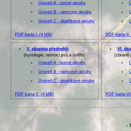
Úroveň A - nosné okruhy
Úroveň B - rámcové okruhy
Úroveň C - doplňkové okruhy
PDF karta I.
(4 MB)
PDF karta II.
V. skupina předmětů
VI. sk
(kynologie, nemoci psů a zvěře)
(zbraně 
Úroveň A - nosné okruhy
Úroveň B - rámcové okruhy
Úroveň C - doplňkové okruhy
PDF karta V.
(4 MB)
PDF karta VI
- 