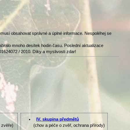
nemusí obsahovat správné a úplné informace. Nespoléhej se
abralo mnoho desítek hodin času. Poslední aktualizace
01624072 / 2010. Díky a myslivosti zdar!
IV. skupina předmětů
e zvěře)
(chov a péče o zvěř, ochrana přírody)