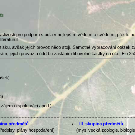
ti
slivosti pro podporu studia v nejlepším vědomí a svědomí, přesto 
iteraturu!
isku, avšak jejich provoz něco stojí. Samotné vypracování otázek z
osím, jejich provoz a údržbu zasláním libovolné částky na účet Fio 25
ušek)
i)
 zájem o spolupráci apod.)
upina předmětů
III. skupina předmětů
předpisy, plány hospodaření)
(myslivecká zoologie, biologi