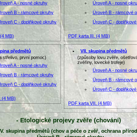
Úroveň A - nosné okruhy
Úroveň A - nosné okr
Úroveň B - rámcové okruhy
Úroveň B - rámcové 
Úroveň C - doplňkové okruhy
Úroveň C - doplňkové
(4 MB)
PDF karta III.
(4 MB)
upina předmětů
VII. skupina předmětů
a střelivo, první pomoc)
(způsoby lovu zvěře, ošetřov
zvěřiny, lovecké trofeje)
Úroveň A - nosné okruhy
Úroveň A - nosné okr
Úroveň B - rámcové okruhy
Úroveň B - rámcové 
Úroveň C - doplňkové okruhy
Úroveň C - doplňkové
.
(4 MB)
PDF karta VII.
(4 MB)
- Etologické projevy zvěře (chování)
IV. skupina předmětů (chov a péče o zvěř, ochrana přírod