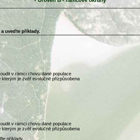
- Úroveň B - rámcové okruhy
 a uveďte příklady.
osoudit v rámci chovu dané populace
e kterým je zvěř evolučně přizpůsobena
osoudit v rámci chovu dané populace
e kterým je zvěř evolučně přizpůsobena
te příklady.