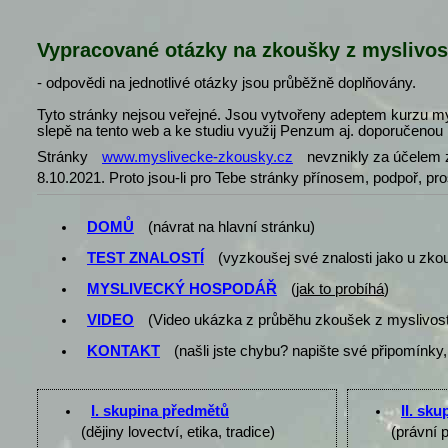
Vypracované otázky na zkoušky z myslivos
- odpovědi na jednotlivé otázky jsou průběžně doplňovány.
Tyto stránky nejsou veřejné. Jsou vytvořeny adeptem kurzu my
slepě na tento web a ke studiu využij Penzum aj. doporučenou l
Stránky
www.myslivecke-zkousky.cz
nevznikly za účelem z
8.10.2021. Proto jsou-li pro Tebe stránky přínosem, podpoř, pr
DOMŮ
(návrat na hlavní stránku)
TEST ZNALOSTÍ
(vyzkoušej své znalosti jako u zko
MYSLIVECKÝ HOSPODÁŘ
(
jak to probíhá
)
VIDEO
(Video ukázka z průběhu zkoušek z myslivost
KONTAKT
(našli jste chybu? napište své připomínky,
I. skupina předmětů
II. sk
(dějiny lovectví, etika, tradice)
(právní 