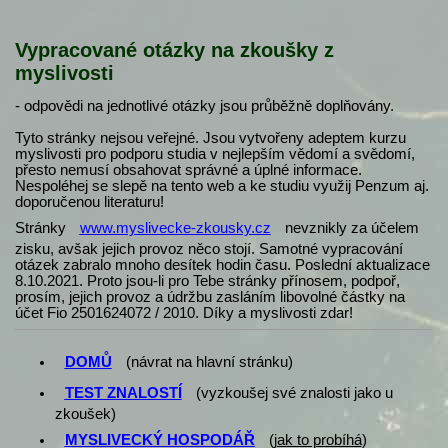
Vypracované otázky na zkoušky z
myslivosti
- odpovědi na jednotlivé otázky jsou průběžně doplňovány.
Tyto stránky nejsou veřejné. Jsou vytvořeny adeptem kurzu
myslivosti pro podporu studia v nejlepším vědomí a svědomí,
přesto nemusí obsahovat správné a úplné informace.
Nespoléhej se slepě na tento web a ke studiu využij Penzum aj.
doporučenou literaturu!
Stránky
www.myslivecke-zkousky.cz
nevznikly za účelem
zisku, avšak jejich provoz něco stojí. Samotné vypracování
otázek zabralo mnoho desítek hodin času. Poslední aktualizace
8.10.2021. Proto jsou-li pro Tebe stránky přínosem, podpoř,
prosím, jejich provoz a údržbu zasláním libovolné částky na
účet Fio 2501624072 / 2010. Díky a myslivosti zdar!
DOMŮ
(návrat na hlavní stránku)
TEST ZNALOSTÍ
(vyzkoušej své znalosti jako u
zkoušek)
MYSLIVECKÝ HOSPODÁŘ
(
jak to probíhá
)