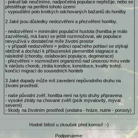
- pokud tak neučiníme, nadpočetná populace nepřežije, nebo se
přestěhuje na periférii tohoto území
- vypouštění polo krotkých odchovaných bažantů do honitby
2 Jaké jsou důsledky nedozvěření a přezvěření honitby.
- nedozvěření = minimální populační hustota (honitba je málo
zazvěřená), má šanci se ještě rozmnožovat, ale populace
nevyužívá v dostatečné míře životní prostor
- v případě nedozvěření = jedinci opačného pohlaví se stýkají
obtížně a dochází k příbuzenské plemenitbě stagnace a
následně (choroby, oslabování populace, degenerace)
- přezvěření = rozmnožení organizmů nad únosnou míru vede
k nárůstu chorob, ztráta kondice, konstituce, kvality trofejí,
končící migrací do sousedních honiteb
3 Jaké dopady může mít zavedení nepůvodního druhu na
životní prostředí.
- naše původní zvěř, honitba není na tyto druhy připravena
- vysoké ztráty na chované zvěři (psík mývalovitý, mýval
severní)
- škody na životním prostředí (ondatra - hráze, nutrie - porosty)
Hodně štěstí u zkoušek před komisí! :-)
Podporujeme: