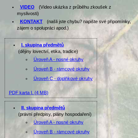
VIDEO
(Video ukázka z průběhu zkoušek z
myslivosti)
KONTAKT
(našli jste chybu? napište své připomínky,
zájem o spolupráci apod.)
I. skupina předmětů
(dějiny lovectví, etika, tradice)
Úroveň A - nosné okruhy
Úroveň B - rámcové okruhy
Úroveň C - doplňkové okruhy
PDF karta I.
(4 MB)
II. skupina předmětů
(právní předpisy, plány hospodaření)
Úroveň A - nosné okruhy
Úroveň B - rámcové okruhy