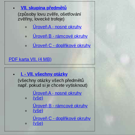
VII. skupina předmětů
(způsoby lovu zvěře, ošetřování
zvěřiny, lovecké trofeje)
Úroveň A - nosné okruhy
Úroveň B - rámcové okruhy
Úroveň C - doplňkové okruhy
PDF karta VII.
(4 MB)
I. - VII. všechny otázky
(všechny otázky všech předmětů
např. pokud si je chcete vytisknout)
Úroveň A - nosné okruhy
(vše)
Úroveň B - rámcové okruhy
(vše)
Úroveň C - doplňkové okruhy
(vše)