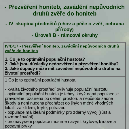
- Přezvěření honiteb, zavádění nepůvodních
druhů zvěře do honiteb
- IV. skupina předmětů (chov a péče o zvěř, ochrana
přírody)
- Úroveň B - rámcové okruhy
IV/B/17 - Přezvěření honiteb, zavádění nepůvodních druhů
zvěře do honiteb
1. Co je to optimální populační hustota?
2. Jaké jsou důsledky nedozvěření a přezvěření honitby?
3. Jaké dopady může mít zavedení nepůvodního druhu na
životní prostředí?
1 Co je to optimální populační hustota.
- kvalita životního prostředí ovlivňuje populační hustotu
- optimální populační hustota je tehdy, když daná populace je
pravidelně rozšířena po celém prostoru a nepůsobí žádné
škody a není nucena přecházet do jiných méně vhodných
lokalit za klidem, kryte, potravou
- populace má ideální podmínky pro zdárný vývoj (růst a
rozmnožování)
- pro navýšení populace musíme navýšit krytové, klidové a
potravní prvky