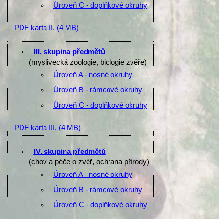
Úroveň C - doplňkové okruhy
PDF karta II.
(4 MB)
III. skupina předmětů
(myslivecká zoologie, biologie zvěře)
Úroveň A - nosné okruhy
Úroveň B - rámcové okruhy
Úroveň C - doplňkové okruhy
PDF karta III.
(4 MB)
IV. skupina předmětů
(chov a péče o zvěř, ochrana přírody)
Úroveň A - nosné okruhy
Úroveň B - rámcové okruhy
Úroveň C - doplňkové okruhy