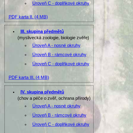
Úroveň C - doplňkové okruhy
PDF karta II.
(4 MB)
III. skupina předmětů
(myslivecká zoologie, biologie zvěře)
Úroveň A - nosné okruhy
Úroveň B - rámcové okruhy
Úroveň C - doplňkové okruhy
PDF karta III.
(4 MB)
IV. skupina předmětů
(chov a péče o zvěř, ochrana přírody)
Úroveň A - nosné okruhy
Úroveň B - rámcové okruhy
Úroveň C - doplňkové okruhy