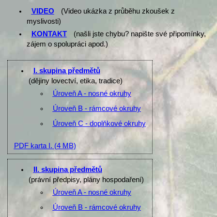
VIDEO
(Video ukázka z průběhu zkoušek z
myslivosti)
KONTAKT
(našli jste chybu? napište své připomínky,
zájem o spolupráci apod.)
I. skupina předmětů
(dějiny lovectví, etika, tradice)
Úroveň A - nosné okruhy
Úroveň B - rámcové okruhy
Úroveň C - doplňkové okruhy
PDF karta I.
(4 MB)
II. skupina předmětů
(právní předpisy, plány hospodaření)
Úroveň A - nosné okruhy
Úroveň B - rámcové okruhy