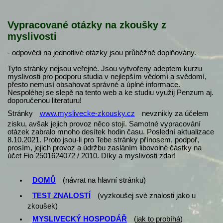
Vypracované otázky na zkoušky z
myslivosti
- odpovědi na jednotlivé otázky jsou průběžně doplňovány.
Tyto stránky nejsou veřejné. Jsou vytvořeny adeptem kurzu
myslivosti pro podporu studia v nejlepším vědomí a svědomí,
přesto nemusí obsahovat správné a úplné informace.
Nespoléhej se slepě na tento web a ke studiu využij Penzum aj.
doporučenou literaturu!
Stránky
www.myslivecke-zkousky.cz
nevznikly za účelem
zisku, avšak jejich provoz něco stojí. Samotné vypracování
otázek zabralo mnoho desítek hodin času. Poslední aktualizace
8.10.2021. Proto jsou-li pro Tebe stránky přínosem, podpoř,
prosím, jejich provoz a údržbu zasláním libovolné částky na
účet Fio 2501624072 / 2010. Díky a myslivosti zdar!
DOMŮ
(návrat na hlavní stránku)
TEST ZNALOSTÍ
(vyzkoušej své znalosti jako u
zkoušek)
MYSLIVECKÝ HOSPODÁŘ
(
jak to probíhá
)