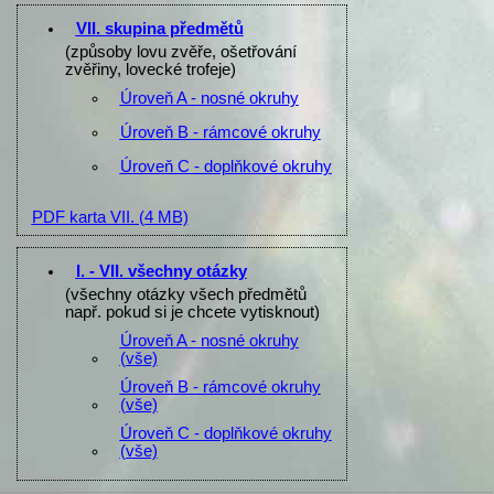
VII. skupina předmětů
(způsoby lovu zvěře, ošetřování
zvěřiny, lovecké trofeje)
Úroveň A - nosné okruhy
Úroveň B - rámcové okruhy
Úroveň C - doplňkové okruhy
PDF karta VII.
(4 MB)
I. - VII. všechny otázky
(všechny otázky všech předmětů
např. pokud si je chcete vytisknout)
Úroveň A - nosné okruhy
(vše)
Úroveň B - rámcové okruhy
(vše)
Úroveň C - doplňkové okruhy
(vše)