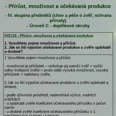
- Přírůst, množivost a očekávaná produkce
- IV. skupina předmětů (chov a péče o zvěř, ochrana
přírody)
- Úroveň C - doplňkové okruhy
IV/C/16 - Přírůst, množivost a očekávaná produkce
1. Vysvětlete pojem množivost a přírůst.
2. Jak se liší výpočet očekávané produkce u zvěře spárkaté
a drobné?
1 Vysvětlete pojem množivost a přírůst.
- množivost je přírůstek – ovlivňuje jej samičí zvěř = vyšší
odlov trofejové zvěře = proto stále vysoká množivost, vysoký
přírůstek = nadstavy zvěře.
2 Jak se liší výpočet očekávané produkce u zvěře spárkaté a
drobné.
- podle úživnosti prostředí, nadmořské výšce, vodních
srážkách
- u spárkaté zvěře koeficient očekávaného přírustku x počet
samic
- u drobné zvěře koeficient očekávaného přírůstku x 1
nasčítaný kus (samec i samice)