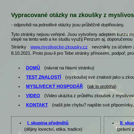
Vypracované otázky na zkoušky z myslivos
- odpovědi na jednotlivé otázky jsou průběžně doplňovány.
Tyto stránky nejsou veřejné. Jsou vytvořeny adeptem kurzu my
slepě na tento web a ke studiu využij Penzum aj. doporučenou l
Stránky
www.myslivecke-zkousky.cz
nevznikly za účelem z
8.10.2021. Proto jsou-li pro Tebe stránky přínosem, podpoř, pr
DOMŮ
(návrat na hlavní stránku)
TEST ZNALOSTÍ
(vyzkoušej své znalosti jako u zko
MYSLIVECKÝ HOSPODÁŘ
(
jak to probíhá
)
VIDEO
(Video ukázka z průběhu zkoušek z myslivost
KONTAKT
(našli jste chybu? napište své připomínky,
I. skupina předmětů
II. sk
(dějiny lovectví, etika, tradice)
(právní 