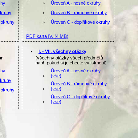
uhy
Úroveň A - nosné okruhy
okruhy
Úroveň B - rámcové okruhy
 okruhy
Úroveň C - doplňkové okruhy
PDF karta IV.
(4 MB)
I. - VII. všechny otázky
ání
(všechny otázky všech předmětů
např. pokud si je chcete vytisknout)
uhy
Úroveň A - nosné okruhy
(vše)
okruhy
Úroveň B - rámcové okruhy
(vše)
 okruhy
Úroveň C - doplňkové okruhy
(vše)