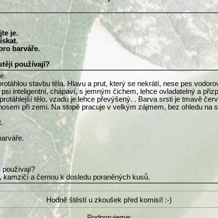
-
te je.
ískat.
pro barváře.
těji používají?
e.
rotáhlou stavbu těla. Hlavu a prut, který se nekrátí, nese pes vodo
psi inteligentní, chápaví, s jemným čichem, lehce ovladatelný a přiz
protáhlejší tělo, vzadu je lehce převýšený. . Barva srsti je tmavě čer
 nosem při zemi. Na stopě pracuje v velkým zájmem, bez ohledu na stá
.
barváře.
i používají?
ňčí, kamzičí a černou k dosledu poraněných kusů.
Hodně štěstí u zkoušek před komisí! :-)
Podporujeme: