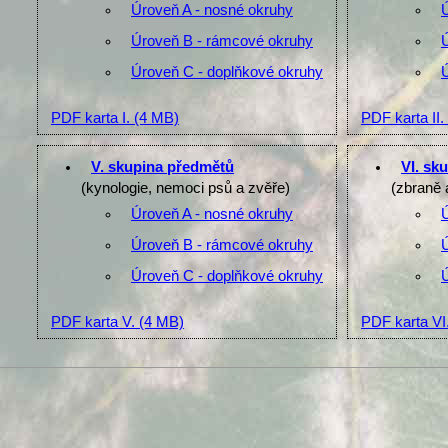
Úroveň A - nosné okruhy
Úroveň B - rámcové okruhy
Úroveň C - doplňkové okruhy
PDF karta I.
(4 MB)
PDF karta II.
V. skupina předmětů
VI. sk
(kynologie, nemoci psů a zvěře)
(zbraně 
Úroveň A - nosné okruhy
Úroveň B - rámcové okruhy
Úroveň C - doplňkové okruhy
PDF karta V.
(4 MB)
PDF karta VI