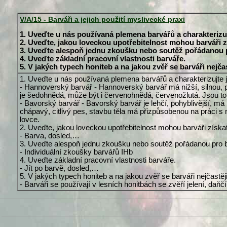
V/A/15 - Barváři a jejich použití myslivecké praxi
1. Uveďte u nás používaná plemena barvářů a charakterizuj
2. Uveďte, jakou loveckou upotřebitelnost mohou barváři z
3. Uveďte alespoň jednu zkoušku nebo soutěž pořádanou 
4. Uveďte základní pracovní vlastnosti barváře.
5. V jakých typech honiteb a na jakou zvěř se barváři nejčas
1. Uveďte u nás používaná plemena barvářů a charakterizujte j
- Hannoverský barvář - Hannoverský barvář má nižší, silnou, p
je šedohnědá, může být i červenohnědá, červenožlutá. Jsou to 
- Bavorský barvář - Bavorský barvář je lehčí, pohyblivější, má 
chápavý, citlivý pes, stavbu těla má přizpůsobenou na práci s
lovce.
2. Uveďte, jakou loveckou upotřebitelnost mohou barváři získat
- Barva, dosled,…
3. Uveďte alespoň jednu zkoušku nebo soutěž pořádanou pro 
- Individuální zkoušky barvářů IHb
4. Uveďte základní pracovní vlastnosti barváře.
- Jít po barvě, dosled,…
5. V jakých typech honiteb a na jakou zvěř se barváři nejčastěj
- Barváři se používají v lesních honitbách se zvěří jelení, da