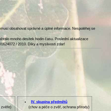
nemusí obsahovat správné a úplné informace. Nespoléhej se
abralo mnoho desítek hodin času. Poslední aktualizace
01624072 / 2010. Díky a myslivosti zdar!
IV. skupina předmětů
e zvěře)
(chov a péče o zvěř, ochrana přírody)