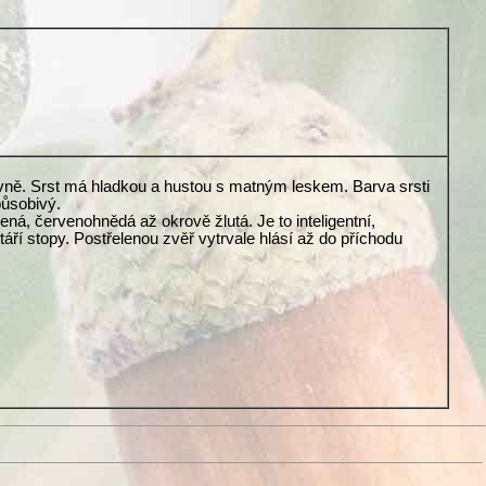
rovně. Srst má hladkou a hustou s matným leskem. Barva srsti
působivý.
vená, červenohnědá až okrově žlutá. Je to inteligentní,
ří stopy. Postřelenou zvěř vytrvale hlásí až do příchodu