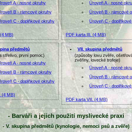
Úroveň A - nosné okruhy
Úroveň A - nosné okr
Úroveň B - rámcové okruhy
Úroveň B - rámcové 
Úroveň C - doplňkové okruhy
Úroveň C - doplňkové
(4 MB)
PDF karta III.
(4 MB)
upina předmětů
VII. skupina předmětů
a střelivo, první pomoc)
(způsoby lovu zvěře, ošetřov
zvěřiny, lovecké trofeje)
Úroveň A - nosné okruhy
Úroveň A - nosné okr
Úroveň B - rámcové okruhy
Úroveň B - rámcové 
Úroveň C - doplňkové okruhy
Úroveň C - doplňkové
.
(4 MB)
PDF karta VII.
(4 MB)
- Barváři a jejich použití myslivecké praxi
- V. skupina předmětů (kynologie, nemoci psů a zvěře)