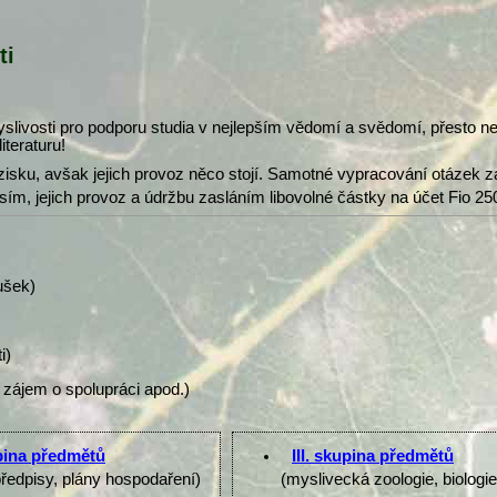
ti
slivosti pro podporu studia v nejlepším vědomí a svědomí, přesto 
iteraturu!
isku, avšak jejich provoz něco stojí. Samotné vypracování otázek z
osím, jejich provoz a údržbu zasláním libovolné částky na účet Fio 25
ušek)
i)
 zájem o spolupráci apod.)
upina předmětů
III. skupina předmětů
předpisy, plány hospodaření)
(myslivecká zoologie, biologi