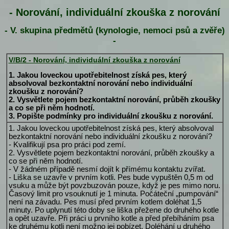
- Norování, individuální zkouška z norování
- V. skupina předmětů (kynologie, nemoci psů a zvěře)
-
V/B/2 - Norování, individuální zkouška z norování
1. Jakou loveckou upotřebitelnost získá pes, který
absolvoval bezkontaktní norování nebo individuální
zkoušku z norování?
2. Vysvětlete pojem bezkontaktní norování, průběh zkoušky
a co se při něm hodnotí.
3. Popište podmínky pro individuální zkoušku z norování.
1. Jakou loveckou upotřebitelnost získá pes, který absolvoval
bezkontaktní norování nebo individuální zkoušku z norování?
- Kvalifikují psa pro práci pod zemí.
2. Vysvětlete pojem bezkontaktní norování, průběh zkoušky a
co se při něm hodnotí.
- V žádném případě nesmí dojít k přímému kontaktu zvířat.
- Liška se uzavře v prvním kotli. Pes bude vypuštěn 0,5 m od
vsuku a může být povzbuzován pouze, když je pes mimo noru.
Časový limit pro vsouknutí je 1 minuta. Počáteční „pumpování“
není na závadu. Pes musí před prvním kotlem doléhat 1,5
minuty. Po uplynutí této doby se liška přežene do druhého kotle
a opět uzavře. Při práci u prvního kotle a před přebíháním psa
ke druhému kotli není možno jej pobízet. Doléhání u druhého