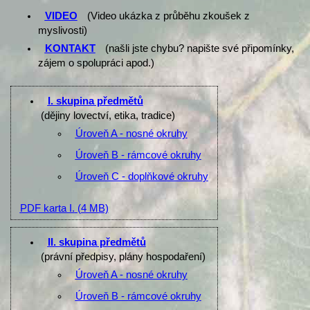
VIDEO
(Video ukázka z průběhu zkoušek z
myslivosti)
KONTAKT
(našli jste chybu? napište své připomínky,
zájem o spolupráci apod.)
I. skupina předmětů
(dějiny lovectví, etika, tradice)
Úroveň A - nosné okruhy
Úroveň B - rámcové okruhy
Úroveň C - doplňkové okruhy
PDF karta I.
(4 MB)
II. skupina předmětů
(právní předpisy, plány hospodaření)
Úroveň A - nosné okruhy
Úroveň B - rámcové okruhy