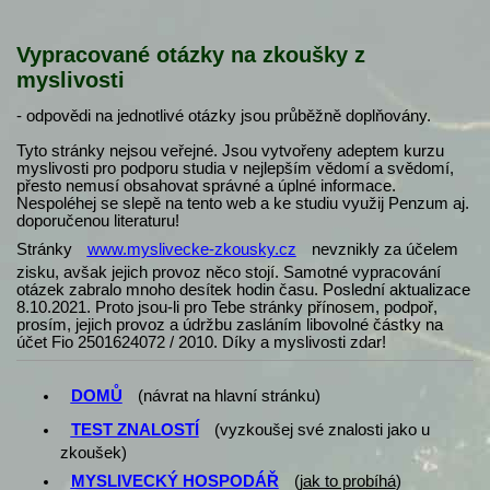
Vypracované otázky na zkoušky z
myslivosti
- odpovědi na jednotlivé otázky jsou průběžně doplňovány.
Tyto stránky nejsou veřejné. Jsou vytvořeny adeptem kurzu
myslivosti pro podporu studia v nejlepším vědomí a svědomí,
přesto nemusí obsahovat správné a úplné informace.
Nespoléhej se slepě na tento web a ke studiu využij Penzum aj.
doporučenou literaturu!
Stránky
www.myslivecke-zkousky.cz
nevznikly za účelem
zisku, avšak jejich provoz něco stojí. Samotné vypracování
otázek zabralo mnoho desítek hodin času. Poslední aktualizace
8.10.2021. Proto jsou-li pro Tebe stránky přínosem, podpoř,
prosím, jejich provoz a údržbu zasláním libovolné částky na
účet Fio 2501624072 / 2010. Díky a myslivosti zdar!
DOMŮ
(návrat na hlavní stránku)
TEST ZNALOSTÍ
(vyzkoušej své znalosti jako u
zkoušek)
MYSLIVECKÝ HOSPODÁŘ
(
jak to probíhá
)