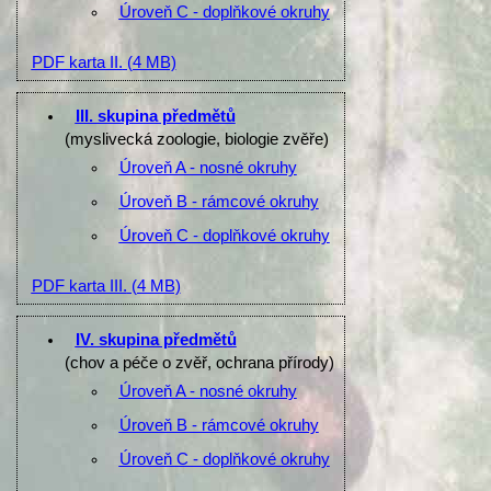
Úroveň C - doplňkové okruhy
PDF karta II.
(4 MB)
III. skupina předmětů
(myslivecká zoologie, biologie zvěře)
Úroveň A - nosné okruhy
Úroveň B - rámcové okruhy
Úroveň C - doplňkové okruhy
PDF karta III.
(4 MB)
IV. skupina předmětů
(chov a péče o zvěř, ochrana přírody)
Úroveň A - nosné okruhy
Úroveň B - rámcové okruhy
Úroveň C - doplňkové okruhy