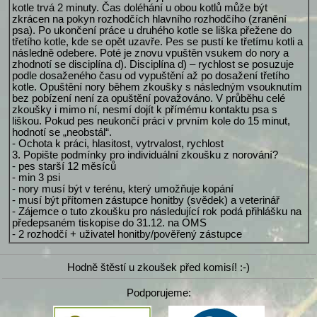
kotle trvá 2 minuty. Čas doléhání u obou kotlů může být
zkrácen na pokyn rozhodčích hlavního rozhodčího (zranění
psa). Po ukončení práce u druhého kotle se liška přežene do
třetího kotle, kde se opět uzavře. Pes se pustí ke třetímu kotli a
následně odebere. Poté je znovu vpuštěn vsukem do nory a
zhodnotí se disciplína d). Disciplína d) – rychlost se posuzuje
podle dosaženého času od vypuštění až po dosažení třetího
kotle. Opuštění nory během zkoušky s následným vsouknutím
bez pobízení není za opuštění považováno. V průběhu celé
zkoušky i mimo ní, nesmí dojít k přímému kontaktu psa s
liškou. Pokud pes neukončí práci v prvním kole do 15 minut,
hodnotí se „neobstál“.
- Ochota k práci, hlasitost, vytrvalost, rychlost
3. Popište podmínky pro individuální zkoušku z norování?
- pes starší 12 měsíců
- min 3 psi
- nory musí být v terénu, který umožňuje kopání
- musí být přítomen zástupce honitby (svědek) a veterinář
- Zájemce o tuto zkoušku pro následující rok podá přihlášku na
předepsaném tiskopise do 31.12. na OMS
- 2 rozhodčí + uživatel honitby/pověřený zástupce
Hodně štěstí u zkoušek před komisí! :-)
Podporujeme: