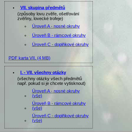
VII. skupina předmětů
(způsoby lovu zvěře, ošetřování
zvěřiny, lovecké trofeje)
Úroveň A - nosné okruhy
Úroveň B - rámcové okruhy
Úroveň C - doplňkové okruhy
PDF karta VII.
(4 MB)
I. - VII. všechny otázky
(všechny otázky všech předmětů
např. pokud si je chcete vytisknout)
Úroveň A - nosné okruhy
(vše)
Úroveň B - rámcové okruhy
(vše)
Úroveň C - doplňkové okruhy
(vše)