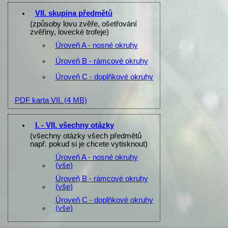
VII. skupina předmětů
(způsoby lovu zvěře, ošetřování
zvěřiny, lovecké trofeje)
Úroveň A - nosné okruhy
Úroveň B - rámcové okruhy
Úroveň C - doplňkové okruhy
PDF karta VII.
(4 MB)
I. - VII. všechny otázky
(všechny otázky všech předmětů
např. pokud si je chcete vytisknout)
Úroveň A - nosné okruhy
(vše)
Úroveň B - rámcové okruhy
(vše)
Úroveň C - doplňkové okruhy
(vše)