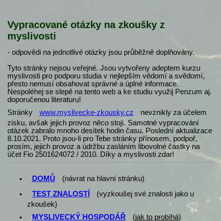
Vypracované otázky na zkoušky z
myslivosti
- odpovědi na jednotlivé otázky jsou průběžně doplňovány.
Tyto stránky nejsou veřejné. Jsou vytvořeny adeptem kurzu
myslivosti pro podporu studia v nejlepším vědomí a svědomí,
přesto nemusí obsahovat správné a úplné informace.
Nespoléhej se slepě na tento web a ke studiu využij Penzum aj.
doporučenou literaturu!
Stránky
www.myslivecke-zkousky.cz
nevznikly za účelem
zisku, avšak jejich provoz něco stojí. Samotné vypracování
otázek zabralo mnoho desítek hodin času. Poslední aktualizace
8.10.2021. Proto jsou-li pro Tebe stránky přínosem, podpoř,
prosím, jejich provoz a údržbu zasláním libovolné částky na
účet Fio 2501624072 / 2010. Díky a myslivosti zdar!
DOMŮ
(návrat na hlavní stránku)
TEST ZNALOSTÍ
(vyzkoušej své znalosti jako u
zkoušek)
MYSLIVECKÝ HOSPODÁŘ
(
jak to probíhá
)