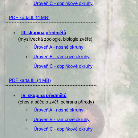
Úroveň C - doplňkové okruhy
PDF karta II.
(4 MB)
III. skupina předmětů
(myslivecká zoologie, biologie zvěře)
Úroveň A - nosné okruhy
Úroveň B - rámcové okruhy
Úroveň C - doplňkové okruhy
PDF karta III.
(4 MB)
IV. skupina předmětů
(chov a péče o zvěř, ochrana přírody)
Úroveň A - nosné okruhy
Úroveň B - rámcové okruhy
Úroveň C - doplňkové okruhy