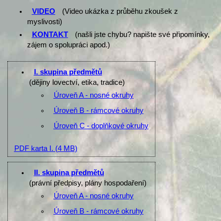
VIDEO
(Video ukázka z průběhu zkoušek z
myslivosti)
KONTAKT
(našli jste chybu? napište své připomínky,
zájem o spolupráci apod.)
I. skupina předmětů
(dějiny lovectví, etika, tradice)
Úroveň A - nosné okruhy
Úroveň B - rámcové okruhy
Úroveň C - doplňkové okruhy
PDF karta I.
(4 MB)
II. skupina předmětů
(právní předpisy, plány hospodaření)
Úroveň A - nosné okruhy
Úroveň B - rámcové okruhy