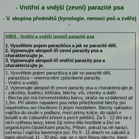
- Vnitřní a vnější (zevní) parazité psa
- V. skupina předmětů (kynologie, nemoci psů a zvěře)
-
V/B/3 - Vnitřní a vnější (zevní) parazité psa
1. Vysvětlete pojem parazitóza a jak se parazité dělí.
2. Vyjmenujte alespoň tři zevní parazity psa a
charakterizujte je.
3. Vyjmenujte alespoň tři vnitřní parazity psa a
charakterizujte je.
1. Vysvětlete pojem parazitóza a jak se parazité dělí.
- parazitóza – onemocnění způsobené parazity.
- Vnitřní a vnější
2. Vyjmenujte alespoň tři zevní parazity psa a charakterizujte je.
- zákožky, trudníci, klíšťata, blechy, vši, všenky a další
- Blecha psí má červenohnědou barvu, skáče na vzdálenost až
1,5m. Při silném napadení psa nebo příležitostně blechy psí
nepohrdnou ani člověkem či jiným hostitelem. Blechy nakladou
vajíčka do skulin v podlaze, mezi prkny kotce, do spárů v
boudě a do čalounění křesel a psích pelíšků. Za 5 - 12 dní se z
nich vylíhnou larvy, které žijí mimo tělo hostitele a živí se
organickými částečkami prachu. Přitom, pokud na ně narazí,
sežerou i vajíčka tasemnice psí. Po 9 - 11 dnech se zakuklí a
takto přežívají 11 - 20 dnů, pak se z nich líhnou blechy, které