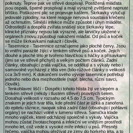
polknuty. Teprve pak ve střevě dospívají. Postižená mláďata
jsou ospalá, špatně prospívají a mají výrazně zvětšené napnuté
bříško. Poškození plic se projevuje kašlem. Škrkavky vylučují
jedovaté zplodiny, na které reaguje nervová soustava křečemi
až ochrnutím. Silnější infekce může způsobit i úhyn mláděte.
Odrostlejší a dospělá zvířata snášejí sice škrkavky lépe,
klinické příznaky nejsou tak výrazné, ale larvičky uložené v
orgánech znovu způsobují nakažení mláďat. Od psů a koček
se může škrkavkami nakazit i člověk.
- Tasemnice - Tasemnice označujeme jako ploché červy. Jsou
to vnitřní parazité žijící v tenkém střevě psů a koček. Jejich
dlouhé a ploché tělo je tvořeno hlavičkou s háčky a přísavkami
(jimi se ve střevě přichytí) a velkým počtem článků. Zadní
články, obsahující zralá vajíčka, se oddělují a s výkaly nebo i
samovolně vycházejí z těla ven (bílo-růžové články o velikosti
cca 3x9 mm). K dokončení svého vývoje tasemnice potřebují
jednoho nebo dva mezihostitele (např. blecha, různí savci,
člověk).
- Tenkohlavec liščí - Dospělci tohoto hlísta žijí ve slepém a
tenkém střevě (někdy i tlustém střevě) psovitých šelem.
Dosahují velikosti v rozsahu od 4,5 do 7,5 cm. Typickým
znakem je jejich tvar těla, kde přední část je úzká a zanořená
do epitelu sliznice, naopak silná zadní část (obsahující pohlavní
orgány) se nachází volně v lumenu střeva. Samička klade
mnoho vajíček, které odcházejí společně s výkaly. Vajíčka
mohou zůstat životaschopná a infekční ve vnějším prostředí
mnoho let, což vede k vysoké míře infekcí u psů. Přesněji
řečeno, vajíčka mohou přežívat ze zimy do horkého léta, a to