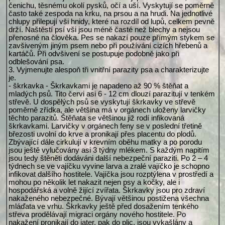
čenichu, těsnému okolí pysků, očí a uší. Vyskytují se poměrně
často také zespoda na krku, na prsou a na hrudi. Na jednotlivé
chlupy přilepují vši hnidy, které na rozdíl od lupů, celkem pevně
drží. Naštěstí psí vši jsou méně časté než blechy a nejsou
přenosné na člověka. Pes se nakazí pouze přímým stykem se
zavšiveným jiným psem nebo při používání cizích hřebenů a
kartáčů. Při odvšivení se postupuje podobně jako při
odblešování psa.
3. Vyjmenujte alespoň tři vnitřní parazity psa a charakterizujte
je.
- škrkavka - Škrkavkami je napadeno až 90 % štěňat a
mladých psů. Tito červi asi 6 - 12 cm dlouzí parazitují v tenkém
střevě. U dospělých psů se vyskytují škrkavky ve střevě
poměrně zřídka, ale většina má v orgánech uloženy larvičky
těchto parazitů. Štěňata se většinou již rodí infikovaná
škrkavkami. Larvičky v orgánech feny se v poslední třetině
březosti uvolní do krve a pronikají přes placentu do plodů.
Zbývající dále cirkulují v krevním oběhu matky a po porodu
jsou ještě vylučovány asi 3 týdny mlékem. S každým napitím
jsou tedy štěněti dodáváni další nebezpeční paraziti. Po 2 – 4
týdnech se ve vajíčku vyvine larva a zralé vajíčko je schopno
infikovat dalšího hostitele. Vajíčka jsou rozptýlena v prostředí a
mohou po několik let nakazit nejen psy a kočky, ale i
hospodářská a volně žijící zvířata. Škrkavky jsou pro zdraví
nakaženého nebezpečné. Bývají většinou postižena všechna
mláďata ve vrhu. Škrkavky ještě před dosažením tenkého
střeva prodělávají migraci orgány nového hostitele. Po
nakažení pronikají do jater, pak do plic, jsou vykašlány a