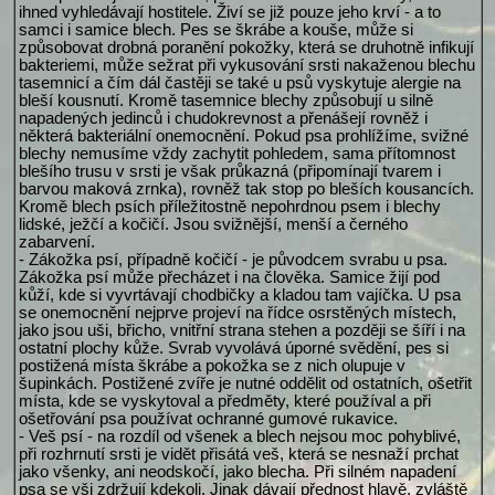
ihned vyhledávají hostitele. Živí se již pouze jeho krví - a to
samci i samice blech. Pes se škrábe a kouše, může si
způsobovat drobná poranění pokožky, která se druhotně infikují
bakteriemi, může sežrat při vykusování srsti nakaženou blechu
tasemnicí a čím dál častěji se také u psů vyskytuje alergie na
bleší kousnutí. Kromě tasemnice blechy způsobují u silně
napadených jedinců i chudokrevnost a přenášejí rovněž i
některá bakteriální onemocnění. Pokud psa prohlížíme, svižné
blechy nemusíme vždy zachytit pohledem, sama přítomnost
blešího trusu v srsti je však průkazná (připomínají tvarem i
barvou maková zrnka), rovněž tak stop po bleších kousancích.
Kromě blech psích příležitostně nepohrdnou psem i blechy
lidské, ježčí a kočičí. Jsou svižnější, menší a černého
zabarvení.
- Zákožka psí, případně kočičí - je původcem svrabu u psa.
Zákožka psí může přecházet i na člověka. Samice žijí pod
kůží, kde si vyvrtávají chodbičky a kladou tam vajíčka. U psa
se onemocnění nejprve projeví na řídce osrstěných místech,
jako jsou uši, břicho, vnitřní strana stehen a později se šíří i na
ostatní plochy kůže. Svrab vyvolává úporné svědění, pes si
postižená místa škrábe a pokožka se z nich olupuje v
šupinkách. Postižené zvíře je nutné oddělit od ostatních, ošetřit
místa, kde se vyskytoval a předměty, které používal a při
ošetřování psa používat ochranné gumové rukavice.
- Veš psí - na rozdíl od všenek a blech nejsou moc pohyblivé,
při rozhrnutí srsti je vidět přisátá veš, která se nesnaží prchat
jako všenky, ani neodskočí, jako blecha. Při silném napadení
psa se vši zdržují kdekoli. Jinak dávají přednost hlavě, zvláště