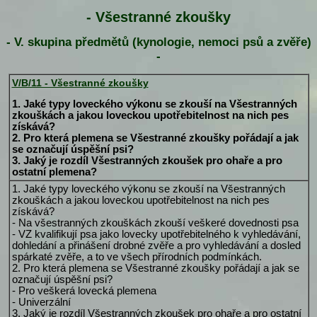
- Všestranné zkoušky
- V. skupina předmětů (kynologie, nemoci psů a zvěře)
-
V/B/11 - Všestranné zkoušky
1. Jaké typy loveckého výkonu se zkouší na Všestranných
zkouškách a jakou loveckou upotřebitelnost na nich pes
získává?
2. Pro která plemena se Všestranné zkoušky pořádají a jak
se označují úspěšní psi?
3. Jaký je rozdíl Všestranných zkoušek pro ohaře a pro
ostatní plemena?
1. Jaké typy loveckého výkonu se zkouší na Všestranných
zkouškách a jakou loveckou upotřebitelnost na nich pes
získává?
- Na všestranných zkouškách zkouší veškeré dovednosti psa
- VZ kvalifikují psa jako lovecky upotřebitelného k vyhledávání,
dohledání a přinášení drobné zvěře a pro vyhledávání a dosled
spárkaté zvěře, a to ve všech přírodních podmínkách.
2. Pro která plemena se Všestranné zkoušky pořádají a jak se
označují úspěšní psi?
- Pro veškerá lovecká plemena
- Univerzální
3. Jaký je rozdíl Všestranných zkoušek pro ohaře a pro ostatní