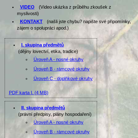
VIDEO
(Video ukázka z průběhu zkoušek z
myslivosti)
KONTAKT
(našli jste chybu? napište své připomínky,
zájem o spolupráci apod.)
I. skupina předmětů
(dějiny lovectví, etika, tradice)
Úroveň A - nosné okruhy
Úroveň B - rámcové okruhy
Úroveň C - doplňkové okruhy
PDF karta I.
(4 MB)
II. skupina předmětů
(právní předpisy, plány hospodaření)
Úroveň A - nosné okruhy
Úroveň B - rámcové okruhy