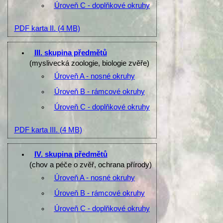
Úroveň C - doplňkové okruhy
PDF karta II.
(4 MB)
III. skupina předmětů
(myslivecká zoologie, biologie zvěře)
Úroveň A - nosné okruhy
Úroveň B - rámcové okruhy
Úroveň C - doplňkové okruhy
PDF karta III.
(4 MB)
IV. skupina předmětů
(chov a péče o zvěř, ochrana přírody)
Úroveň A - nosné okruhy
Úroveň B - rámcové okruhy
Úroveň C - doplňkové okruhy