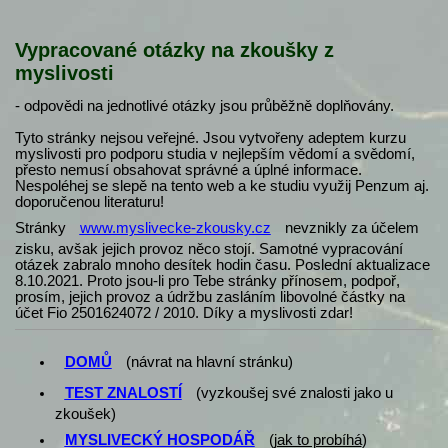
Vypracované otázky na zkoušky z
myslivosti
- odpovědi na jednotlivé otázky jsou průběžně doplňovány.
Tyto stránky nejsou veřejné. Jsou vytvořeny adeptem kurzu
myslivosti pro podporu studia v nejlepším vědomí a svědomí,
přesto nemusí obsahovat správné a úplné informace.
Nespoléhej se slepě na tento web a ke studiu využij Penzum aj.
doporučenou literaturu!
Stránky
www.myslivecke-zkousky.cz
nevznikly za účelem
zisku, avšak jejich provoz něco stojí. Samotné vypracování
otázek zabralo mnoho desítek hodin času. Poslední aktualizace
8.10.2021. Proto jsou-li pro Tebe stránky přínosem, podpoř,
prosím, jejich provoz a údržbu zasláním libovolné částky na
účet Fio 2501624072 / 2010. Díky a myslivosti zdar!
DOMŮ
(návrat na hlavní stránku)
TEST ZNALOSTÍ
(vyzkoušej své znalosti jako u
zkoušek)
MYSLIVECKÝ HOSPODÁŘ
(
jak to probíhá
)