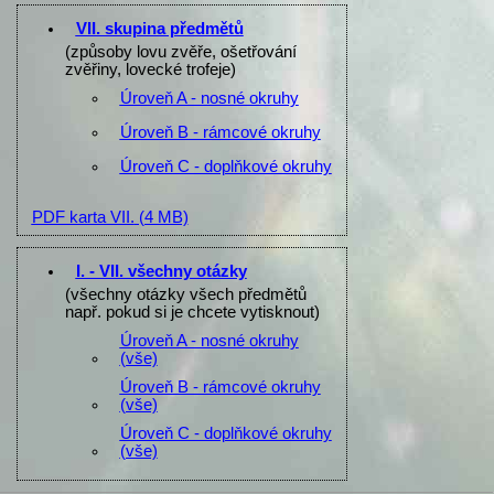
VII. skupina předmětů
(způsoby lovu zvěře, ošetřování
zvěřiny, lovecké trofeje)
Úroveň A - nosné okruhy
Úroveň B - rámcové okruhy
Úroveň C - doplňkové okruhy
PDF karta VII.
(4 MB)
I. - VII. všechny otázky
(všechny otázky všech předmětů
např. pokud si je chcete vytisknout)
Úroveň A - nosné okruhy
(vše)
Úroveň B - rámcové okruhy
(vše)
Úroveň C - doplňkové okruhy
(vše)