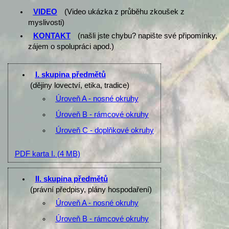
VIDEO
(Video ukázka z průběhu zkoušek z
myslivosti)
KONTAKT
(našli jste chybu? napište své připomínky,
zájem o spolupráci apod.)
I. skupina předmětů
(dějiny lovectví, etika, tradice)
Úroveň A - nosné okruhy
Úroveň B - rámcové okruhy
Úroveň C - doplňkové okruhy
PDF karta I.
(4 MB)
II. skupina předmětů
(právní předpisy, plány hospodaření)
Úroveň A - nosné okruhy
Úroveň B - rámcové okruhy