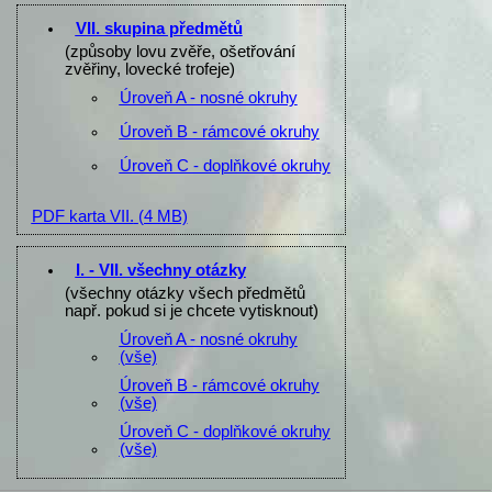
VII. skupina předmětů
(způsoby lovu zvěře, ošetřování
zvěřiny, lovecké trofeje)
Úroveň A - nosné okruhy
Úroveň B - rámcové okruhy
Úroveň C - doplňkové okruhy
PDF karta VII.
(4 MB)
I. - VII. všechny otázky
(všechny otázky všech předmětů
např. pokud si je chcete vytisknout)
Úroveň A - nosné okruhy
(vše)
Úroveň B - rámcové okruhy
(vše)
Úroveň C - doplňkové okruhy
(vše)