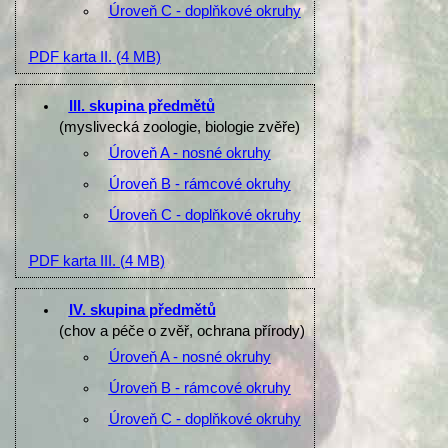
Úroveň C - doplňkové okruhy
PDF karta II.
(4 MB)
III. skupina předmětů
(myslivecká zoologie, biologie zvěře)
Úroveň A - nosné okruhy
Úroveň B - rámcové okruhy
Úroveň C - doplňkové okruhy
PDF karta III.
(4 MB)
IV. skupina předmětů
(chov a péče o zvěř, ochrana přírody)
Úroveň A - nosné okruhy
Úroveň B - rámcové okruhy
Úroveň C - doplňkové okruhy