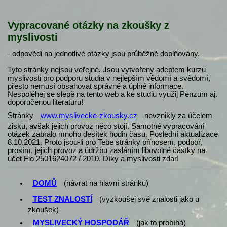
Vypracované otázky na zkoušky z
myslivosti
- odpovědi na jednotlivé otázky jsou průběžně doplňovány.
Tyto stránky nejsou veřejné. Jsou vytvořeny adeptem kurzu
myslivosti pro podporu studia v nejlepším vědomí a svědomí,
přesto nemusí obsahovat správné a úplné informace.
Nespoléhej se slepě na tento web a ke studiu využij Penzum aj.
doporučenou literaturu!
Stránky
www.myslivecke-zkousky.cz
nevznikly za účelem
zisku, avšak jejich provoz něco stojí. Samotné vypracování
otázek zabralo mnoho desítek hodin času. Poslední aktualizace
8.10.2021. Proto jsou-li pro Tebe stránky přínosem, podpoř,
prosím, jejich provoz a údržbu zasláním libovolné částky na
účet Fio 2501624072 / 2010. Díky a myslivosti zdar!
DOMŮ
(návrat na hlavní stránku)
TEST ZNALOSTÍ
(vyzkoušej své znalosti jako u
zkoušek)
MYSLIVECKÝ HOSPODÁŘ
(
jak to probíhá
)