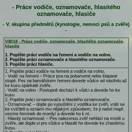
- Práce vodiče, oznamovače, hlasitého
oznamovače, hlasiče
- V. skupina předmětů (kynologie, nemoci psů a zvěře)
-
V/B/18 - Práce vodiče, oznamovače, hlasitého oznamovače,
hlasiče
1. Popište práci vodiče na řemeni a vodiče na volno.
2. Popište práci oznamovače a hlasitého oznamovače.
3. Popište práci hlasiče.
1. Popište práci vodiče na řemeni a vodiče na volno.
- Vodič na řemeni – Práce psa na pobarvené nebo šlapané
stopě. Pes na barvářském řemeni dovede vůdce od nástřelu až
ke kusu spárkaté zvěře.
- Vodič na volno - Postupně dochází k vůdci a dovede ho ke
kusu
2. Popište práci oznamovače a hlasitého oznamovače.
- Oznamovač – dojde po vypuštění z vodítka ke zvěři, vrátí se
ke cvičiteli a oznámí mu nějakým způsobem, že ji našel /např.
vezme řemínek do mordy/ a dovede ho k ní.
- Hlasitý oznamovač – Pes nalezenou zvěř nehlásí na místě u
zvěře, ale dojde si pro vůdce a hlasitě ho dovede ke zhaslému
kusu.