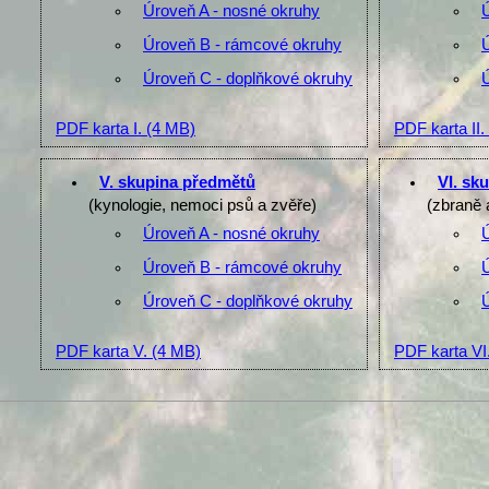
Úroveň A - nosné okruhy
Úroveň B - rámcové okruhy
Úroveň C - doplňkové okruhy
PDF karta I.
(4 MB)
PDF karta II.
V. skupina předmětů
VI. sk
(kynologie, nemoci psů a zvěře)
(zbraně 
Úroveň A - nosné okruhy
Úroveň B - rámcové okruhy
Úroveň C - doplňkové okruhy
PDF karta V.
(4 MB)
PDF karta VI