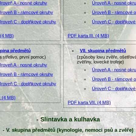
Úroveň A - nosné okruhy
Úroveň A - nosné okr
Úroveň B - rámcové okruhy
Úroveň B - rámcové 
Úroveň C - doplňkové okruhy
Úroveň C - doplňkové
(4 MB)
PDF karta III.
(4 MB)
upina předmětů
VII. skupina předmětů
a střelivo, první pomoc)
(způsoby lovu zvěře, ošetřov
zvěřiny, lovecké trofeje)
Úroveň A - nosné okruhy
Úroveň A - nosné okr
Úroveň B - rámcové okruhy
Úroveň B - rámcové 
Úroveň C - doplňkové okruhy
Úroveň C - doplňkové
.
(4 MB)
PDF karta VII.
(4 MB)
- Slintavka a kulhavka
- V. skupina předmětů (kynologie, nemoci psů a zvěře)