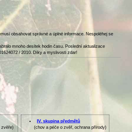
nemusí obsahovat správné a úplné informace. Nespoléhej se
abralo mnoho desítek hodin času. Poslední aktualizace
01624072 / 2010. Díky a myslivosti zdar!
IV. skupina předmětů
e zvěře)
(chov a péče o zvěř, ochrana přírody)