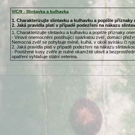
V/C/9 - Slintavka a kulhavka
1. Charakterizujte slintavku a kulhavku a popište příznak
2. Jaká pravidla platí v případě podezření na nákazu slint
1. Charakterizujte slintavku a kulhavku a popište příznaky on
- Virové onemocnění postihující spárkatou zvěř, domácí přežvý
Nemocná zvěř se pohybuje méně, kulhá, v okolí svíráku či ryj
2. Jaká pravidla platí v případě podezření na nákazu slintavko
- Postižené kusy zvěře je nutné okamžitě ulovit a bezprostřed
opatření vyhlašuje státní veterina.