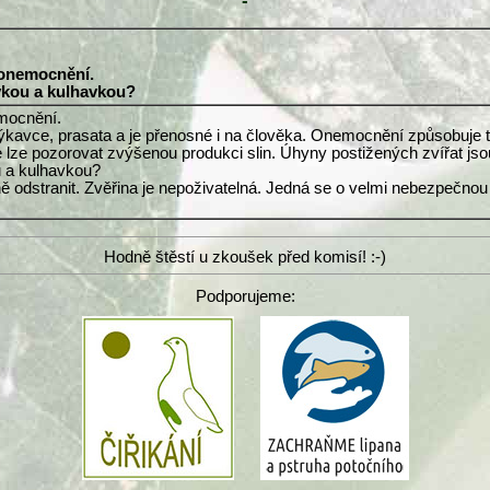
-
y onemocnění.
avkou a kulhavkou?
emocnění.
kavce, prasata a je přenosné i na člověka. Onemocnění způsobuje tvor
e lze pozorovat zvýšenou produkci slin. Úhyny postižených zvířat js
u a kulhavkou?
ně odstranit. Zvěřina je nepoživatelná. Jedná se o velmi nebezpečnou
Hodně štěstí u zkoušek před komisí! :-)
Podporujeme: