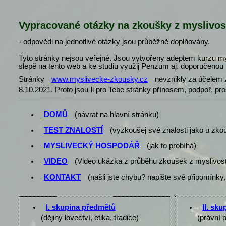
Vypracované otázky na zkoušky z myslivos
- odpovědi na jednotlivé otázky jsou průběžně doplňovány.
Tyto stránky nejsou veřejné. Jsou vytvořeny adeptem kurzu my
slepě na tento web a ke studiu využij Penzum aj. doporučenou l
Stránky
www.myslivecke-zkousky.cz
nevznikly za účelem z
8.10.2021. Proto jsou-li pro Tebe stránky přínosem, podpoř, pr
DOMŮ
(návrat na hlavní stránku)
TEST ZNALOSTÍ
(vyzkoušej své znalosti jako u zko
MYSLIVECKÝ HOSPODÁŘ
(
jak to probíhá
)
VIDEO
(Video ukázka z průběhu zkoušek z myslivost
KONTAKT
(našli jste chybu? napište své připomínky,
I. skupina předmětů
II. sk
(dějiny lovectví, etika, tradice)
(právní 