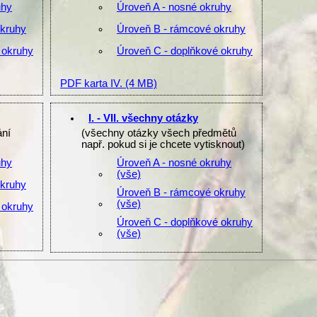
uhy
Úroveň A - nosné okruhy
okruhy
Úroveň B - rámcové okruhy
 okruhy
Úroveň C - doplňkové okruhy
PDF karta IV.
(4 MB)
I. - VII. všechny otázky
ání
(všechny otázky všech předmětů
např. pokud si je chcete vytisknout)
uhy
Úroveň A - nosné okruhy
(vše)
okruhy
Úroveň B - rámcové okruhy
(vše)
 okruhy
Úroveň C - doplňkové okruhy
(vše)