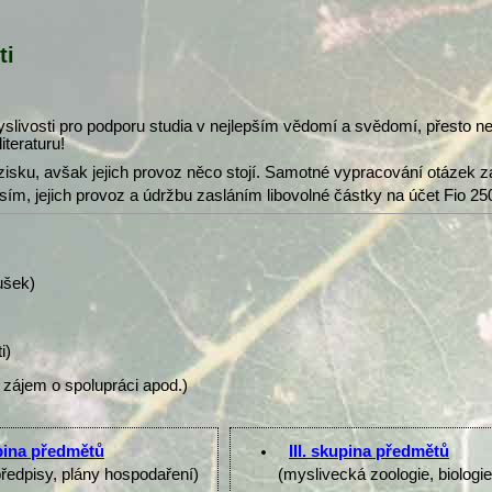
ti
slivosti pro podporu studia v nejlepším vědomí a svědomí, přesto 
iteraturu!
isku, avšak jejich provoz něco stojí. Samotné vypracování otázek z
osím, jejich provoz a údržbu zasláním libovolné částky na účet Fio 25
ušek)
i)
 zájem o spolupráci apod.)
upina předmětů
III. skupina předmětů
předpisy, plány hospodaření)
(myslivecká zoologie, biologi