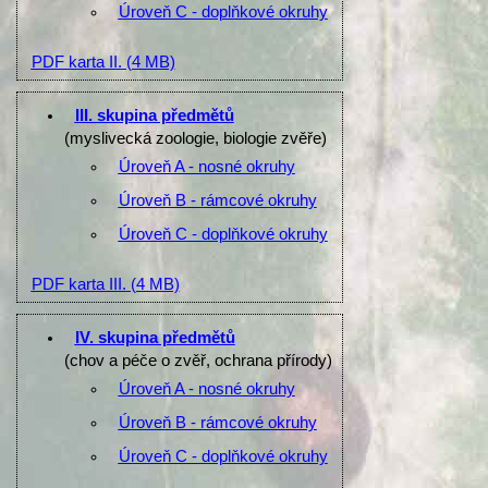
Úroveň C - doplňkové okruhy
PDF karta II.
(4 MB)
III. skupina předmětů
(myslivecká zoologie, biologie zvěře)
Úroveň A - nosné okruhy
Úroveň B - rámcové okruhy
Úroveň C - doplňkové okruhy
PDF karta III.
(4 MB)
IV. skupina předmětů
(chov a péče o zvěř, ochrana přírody)
Úroveň A - nosné okruhy
Úroveň B - rámcové okruhy
Úroveň C - doplňkové okruhy