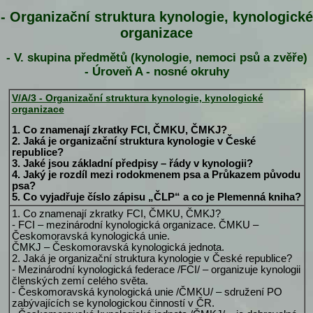
- Organizační struktura kynologie, kynologické
organizace
- V. skupina předmětů (kynologie, nemoci psů a zvěře)
- Úroveň A - nosné okruhy
V/A/3 - Organizační struktura kynologie, kynologické
organizace
1. Co znamenají zkratky FCI, ČMKU, ČMKJ?
2. Jaká je organizační struktura kynologie v České
republice?
3. Jaké jsou základní předpisy – řády v kynologii?
4. Jaký je rozdíl mezi rodokmenem psa a Průkazem původu
psa?
5. Co vyjadřuje číslo zápisu „ČLP“ a co je Plemenná kniha?
1. Co znamenají zkratky FCI, ČMKU, ČMKJ?
- FCI – mezinárodní kynologická organizace. ČMKU –
Českomoravská kynologická unie.
ČMKJ – Českomoravská kynologická jednota.
2. Jaká je organizační struktura kynologie v České republice?
- Mezinárodní kynologická federace /FCI/ – organizuje kynologii
členských zemí celého světa.
- Českomoravská kynologická unie /ČMKU/ – sdružení PO
zabývajících se kynologickou činností v ČR.