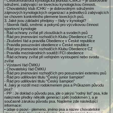
- Českomoravská kynologická jednota /ČMKJ/ – je dobrovolné
sdružení, zabývající se loveckou kynologickou činností.
- Chovatelský klub /CHK/ – je dobrovolným sdružením
zájmových kynologických organizací a jednotlivců zabývajících
se chovem konkrétního plemene loveckých psů.
3. Jaké jsou základní předpisy – řády v kynologii?
- Sborník řádů, směrnic a pokynů pro výcvikovou činnost
sportovní kynologie
- Řád ochrany zvířat při zkouškách a svodech psů
- Řád pro jmenování rozhodčích Klubu Obedience CZ
- Zkušební řád a pravidla Obedience v České republice
- Pravidla posuzování obedience v České republice
- Řád pro jmenování rozhodčích Klubu Obedience CZ
- Pravidla mezinárodních soutěží FCI obedience
- Řád ochrany zvířat při veřejném vystoupení nebo svodu
zvířat
- Výstavní řád ČMKU
- Chovatelský řád ČMKU
- Řád pro jmenování rozhodčích pro posuzování exteriéru psů
- Řád pro udělování titulu “Český junior šampion”
- Řád pro udělování titulu “Český šampion”
4. Jaký je rozdíl mezi rodokmenem psa a Průkazem původu
psa?
- PP : Je doklad o původu psa, jde o jakýsi "rodný list" psa, kde
naleznete předky několik generací zpět (rodokmen ), a je
současně zárukou původu psa. Najdeme zde následující
informace:
• údaje o psovi - plemeno, jméno psa a název chovatelské