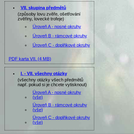
VII. skupina předmětů
(způsoby lovu zvěře, ošetřování
zvěřiny, lovecké trofeje)
Úroveň A - nosné okruhy
Úroveň B - rámcové okruhy
Úroveň C - doplňkové okruhy
PDF karta VII.
(4 MB)
I. - VII. všechny otázky
(všechny otázky všech předmětů
např. pokud si je chcete vytisknout)
Úroveň A - nosné okruhy
(vše)
Úroveň B - rámcové okruhy
(vše)
Úroveň C - doplňkové okruhy
(vše)