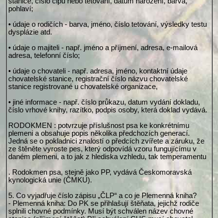
stanice, číslo čipu nebo tetování, datum narození, barva,
pohlaví;
• údaje o rodičích - barva, jméno, číslo tetování, výsledky testu
dysplázie atd.
• údaje o majiteli - např. jméno a příjmení, adresa, e-mailová
adresa, telefonní číslo;
• údaje o chovateli - např. adresa, jméno, kontaktní údaje
chovatelské stanice, registrační číslo názvu chovatelské
stanice registrované u chovatelské organizace,
• jiné informace - např. číslo průkazu, datum vydání dokladu,
číslo vrhové knihy, razítko, podpis osoby, která doklad vydává.
RODOKMEN : potvrzuje příslušnost psa ke konkrétnímu
plemeni a obsahuje popis několika předchozích generací.
Jedná se o pokladnici znalostí o předcích zvířete a záruku, že
ze štěněte vyroste pes, který odpovídá vzoru fungujícímu v
daném plemeni, a to jak z hlediska vzhledu, tak temperamentu
. Rodokmen psa, stejně jako PP, vydává Českomoravská
kynologická unie (ČMKU).
5. Co vyjadřuje číslo zápisu „ČLP“ a co je Plemenná kniha?
- Plemenná kniha: Do PK se přihlašují štěňata, jejichž rodiče
splnili chovné podmínky. Musí být schválen název chovné