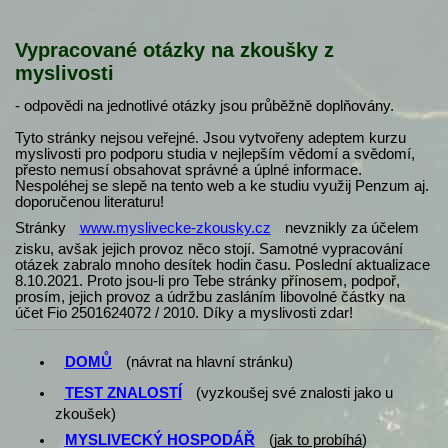
Vypracované otázky na zkoušky z
myslivosti
- odpovědi na jednotlivé otázky jsou průběžně doplňovány.
Tyto stránky nejsou veřejné. Jsou vytvořeny adeptem kurzu
myslivosti pro podporu studia v nejlepším vědomí a svědomí,
přesto nemusí obsahovat správné a úplné informace.
Nespoléhej se slepě na tento web a ke studiu využij Penzum aj.
doporučenou literaturu!
Stránky
www.myslivecke-zkousky.cz
nevznikly za účelem
zisku, avšak jejich provoz něco stojí. Samotné vypracování
otázek zabralo mnoho desítek hodin času. Poslední aktualizace
8.10.2021. Proto jsou-li pro Tebe stránky přínosem, podpoř,
prosím, jejich provoz a údržbu zasláním libovolné částky na
účet Fio 2501624072 / 2010. Díky a myslivosti zdar!
DOMŮ
(návrat na hlavní stránku)
TEST ZNALOSTÍ
(vyzkoušej své znalosti jako u
zkoušek)
MYSLIVECKÝ HOSPODÁŘ
(
jak to probíhá
)