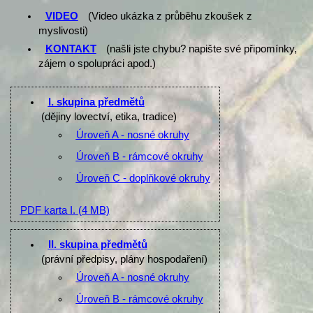
VIDEO
(Video ukázka z průběhu zkoušek z
myslivosti)
KONTAKT
(našli jste chybu? napište své připomínky,
zájem o spolupráci apod.)
I. skupina předmětů
(dějiny lovectví, etika, tradice)
Úroveň A - nosné okruhy
Úroveň B - rámcové okruhy
Úroveň C - doplňkové okruhy
PDF karta I.
(4 MB)
II. skupina předmětů
(právní předpisy, plány hospodaření)
Úroveň A - nosné okruhy
Úroveň B - rámcové okruhy