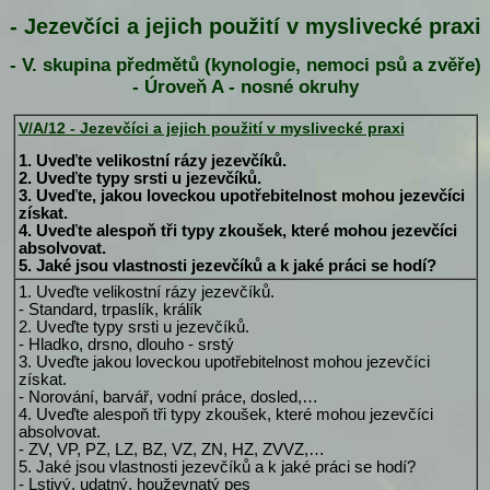
- Jezevčíci a jejich použití v myslivecké praxi
- V. skupina předmětů (kynologie, nemoci psů a zvěře)
- Úroveň A - nosné okruhy
V/A/12 - Jezevčíci a jejich použití v myslivecké praxi
1. Uveďte velikostní rázy jezevčíků.
2. Uveďte typy srsti u jezevčíků.
3. Uveďte, jakou loveckou upotřebitelnost mohou jezevčíci
získat.
4. Uveďte alespoň tři typy zkoušek, které mohou jezevčíci
absolvovat.
5. Jaké jsou vlastnosti jezevčíků a k jaké práci se hodí?
1. Uveďte velikostní rázy jezevčíků.
- Standard, trpaslík, králík
2. Uveďte typy srsti u jezevčíků.
- Hladko, drsno, dlouho - srstý
3. Uveďte jakou loveckou upotřebitelnost mohou jezevčíci
získat.
- Norování, barvář, vodní práce, dosled,…
4. Uveďte alespoň tři typy zkoušek, které mohou jezevčíci
absolvovat.
- ZV, VP, PZ, LZ, BZ, VZ, ZN, HZ, ZVVZ,…
5. Jaké jsou vlastnosti jezevčíků a k jaké práci se hodí?
- Lstivý, udatný, houževnatý pes