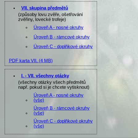
VII. skupina předmětů
(způsoby lovu zvěře, ošetřování
zvěřiny, lovecké trofeje)
Úroveň A - nosné okruhy
Úroveň B - rámcové okruhy
Úroveň C - doplňkové okruhy
PDF karta VII.
(4 MB)
I. - VII. všechny otázky
(všechny otázky všech předmětů
např. pokud si je chcete vytisknout)
Úroveň A - nosné okruhy
(vše)
Úroveň B - rámcové okruhy
(vše)
Úroveň C - doplňkové okruhy
(vše)