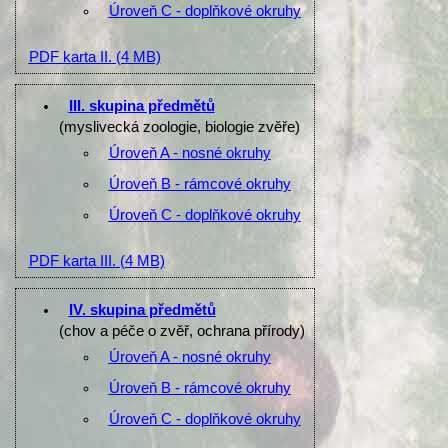
Úroveň C - doplňkové okruhy
PDF karta II.
(4 MB)
III. skupina předmětů
(myslivecká zoologie, biologie zvěře)
Úroveň A - nosné okruhy
Úroveň B - rámcové okruhy
Úroveň C - doplňkové okruhy
PDF karta III.
(4 MB)
IV. skupina předmětů
(chov a péče o zvěř, ochrana přírody)
Úroveň A - nosné okruhy
Úroveň B - rámcové okruhy
Úroveň C - doplňkové okruhy