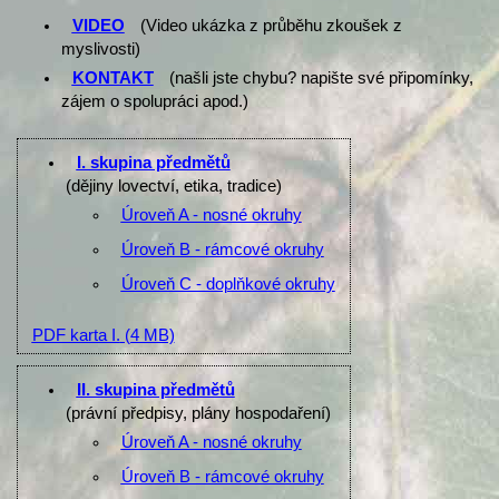
VIDEO
(Video ukázka z průběhu zkoušek z
myslivosti)
KONTAKT
(našli jste chybu? napište své připomínky,
zájem o spolupráci apod.)
I. skupina předmětů
(dějiny lovectví, etika, tradice)
Úroveň A - nosné okruhy
Úroveň B - rámcové okruhy
Úroveň C - doplňkové okruhy
PDF karta I.
(4 MB)
II. skupina předmětů
(právní předpisy, plány hospodaření)
Úroveň A - nosné okruhy
Úroveň B - rámcové okruhy