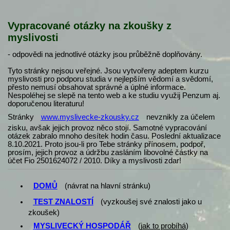
Vypracované otázky na zkoušky z
myslivosti
- odpovědi na jednotlivé otázky jsou průběžně doplňovány.
Tyto stránky nejsou veřejné. Jsou vytvořeny adeptem kurzu
myslivosti pro podporu studia v nejlepším vědomí a svědomí,
přesto nemusí obsahovat správné a úplné informace.
Nespoléhej se slepě na tento web a ke studiu využij Penzum aj.
doporučenou literaturu!
Stránky
www.myslivecke-zkousky.cz
nevznikly za účelem
zisku, avšak jejich provoz něco stojí. Samotné vypracování
otázek zabralo mnoho desítek hodin času. Poslední aktualizace
8.10.2021. Proto jsou-li pro Tebe stránky přínosem, podpoř,
prosím, jejich provoz a údržbu zasláním libovolné částky na
účet Fio 2501624072 / 2010. Díky a myslivosti zdar!
DOMŮ
(návrat na hlavní stránku)
TEST ZNALOSTÍ
(vyzkoušej své znalosti jako u
zkoušek)
MYSLIVECKÝ HOSPODÁŘ
(
jak to probíhá
)