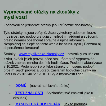
Vypracované otázky na zkoušky z
myslivosti
- odpovědi na jednotlivé otázky jsou průběžně doplňovány.
Tyto stránky nejsou veřejné. Jsou vytvořeny adeptem kurzu
myslivosti pro podporu studia v nejlepším vědomí a svědomí,
přesto nemusí obsahovat správné a úplné informace.
Nespoléhej se slepě na tento web a ke studiu využij Penzum aj.
doporučenou literaturu!
Stránky
www.myslivecke-zkousky.cz
nevznikly za účelem
zisku, avšak jejich provoz něco stojí. Samotné vypracování
otázek zabralo mnoho desítek hodin času. Poslední aktualizace
8.10.2021. Proto jsou-li pro Tebe stránky přínosem, podpoř,
prosím, jejich provoz a údržbu zasláním libovolné částky na
účet Fio 2501624072 / 2010. Díky a myslivosti zdar!
DOMŮ
(návrat na hlavní stránku)
TEST ZNALOSTÍ
(vyzkoušej své znalosti jako u
zkoušek)
MYSLIVECKÝ HOSPODÁŘ
(
jak to probíhá
)