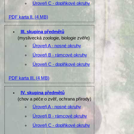
Úroveň C - doplňkové okruhy
PDF karta II.
(4 MB)
III. skupina předmětů
(myslivecká zoologie, biologie zvěře)
Úroveň A - nosné okruhy
Úroveň B - rámcové okruhy
Úroveň C - doplňkové okruhy
PDF karta III.
(4 MB)
IV. skupina předmětů
(chov a péče o zvěř, ochrana přírody)
Úroveň A - nosné okruhy
Úroveň B - rámcové okruhy
Úroveň C - doplňkové okruhy