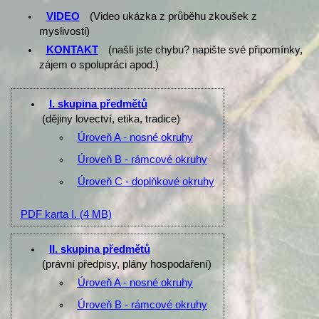
VIDEO
(Video ukázka z průběhu zkoušek z
myslivosti)
KONTAKT
(našli jste chybu? napište své připomínky,
zájem o spolupráci apod.)
I. skupina předmětů
(dějiny lovectví, etika, tradice)
Úroveň A - nosné okruhy
Úroveň B - rámcové okruhy
Úroveň C - doplňkové okruhy
PDF karta I.
(4 MB)
II. skupina předmětů
(právní předpisy, plány hospodaření)
Úroveň A - nosné okruhy
Úroveň B - rámcové okruhy