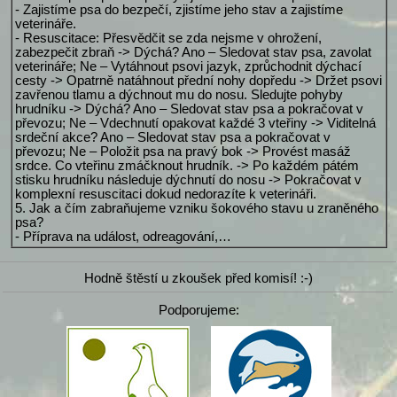
- Zajistíme psa do bezpečí, zjistíme jeho stav a zajistíme
veterináře.
- Resuscitace: Přesvědčit se zda nejsme v ohrožení,
zabezpečit zbraň -> Dýchá? Ano – Sledovat stav psa, zavolat
veterináře; Ne – Vytáhnout psovi jazyk, zprůchodnit dýchací
cesty -> Opatrně natáhnout přední nohy dopředu -> Držet psovi
zavřenou tlamu a dýchnout mu do nosu. Sledujte pohyby
hrudníku -> Dýchá? Ano – Sledovat stav psa a pokračovat v
převozu; Ne – Vdechnutí opakovat každé 3 vteřiny -> Viditelná
srdeční akce? Ano – Sledovat stav psa a pokračovat v
převozu; Ne – Položit psa na pravý bok -> Provést masáž
srdce. Co vteřinu zmáčknout hrudník. -> Po každém pátém
stisku hrudníku následuje dýchnutí do nosu -> Pokračovat v
komplexní resuscitaci dokud nedorazíte k veterináři.
5. Jak a čím zabraňujeme vzniku šokového stavu u zraněného
psa?
- Příprava na událost, odreagování,…
Hodně štěstí u zkoušek před komisí! :-)
Podporujeme: