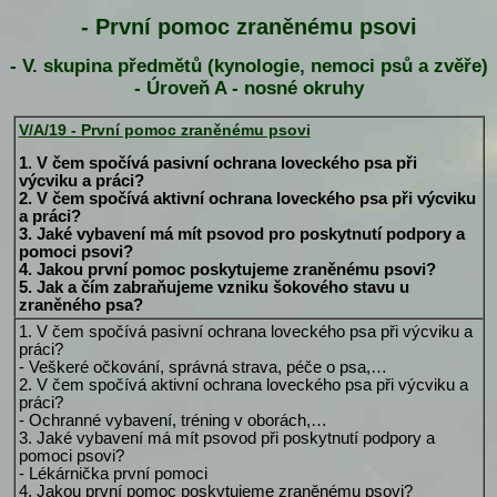
- První pomoc zraněnému psovi
- V. skupina předmětů (kynologie, nemoci psů a zvěře)
- Úroveň A - nosné okruhy
V/A/19 - První pomoc zraněnému psovi
1. V čem spočívá pasivní ochrana loveckého psa při
výcviku a práci?
2. V čem spočívá aktivní ochrana loveckého psa při výcviku
a práci?
3. Jaké vybavení má mít psovod pro poskytnutí podpory a
pomoci psovi?
4. Jakou první pomoc poskytujeme zraněnému psovi?
5. Jak a čím zabraňujeme vzniku šokového stavu u
zraněného psa?
1. V čem spočívá pasivní ochrana loveckého psa při výcviku a
práci?
- Veškeré očkování, správná strava, péče o psa,…
2. V čem spočívá aktivní ochrana loveckého psa při výcviku a
práci?
- Ochranné vybavení, tréning v oborách,…
3. Jaké vybavení má mít psovod při poskytnutí podpory a
pomoci psovi?
- Lékárnička první pomoci
4. Jakou první pomoc poskytujeme zraněnému psovi?