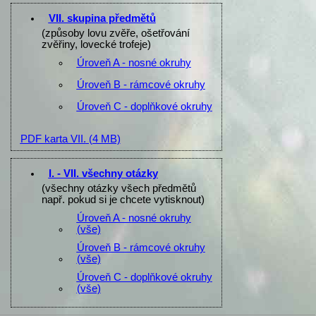
VII. skupina předmětů
(způsoby lovu zvěře, ošetřování
zvěřiny, lovecké trofeje)
Úroveň A - nosné okruhy
Úroveň B - rámcové okruhy
Úroveň C - doplňkové okruhy
PDF karta VII.
(4 MB)
I. - VII. všechny otázky
(všechny otázky všech předmětů
např. pokud si je chcete vytisknout)
Úroveň A - nosné okruhy
(vše)
Úroveň B - rámcové okruhy
(vše)
Úroveň C - doplňkové okruhy
(vše)