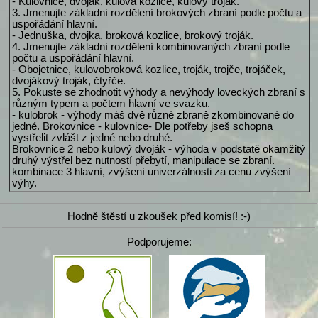
- Kulovnice, dvoják, kulová kozlice, kulový troják.
3. Jmenujte základní rozdělení brokových zbraní podle počtu a
uspořádání hlavní.
- Jednuška, dvojka, broková kozlice, brokový troják.
4. Jmenujte základní rozdělení kombinovaných zbraní podle
počtu a uspořádání hlavní.
- Obojetnice, kulovobroková kozlice, troják, trojče, trojáček,
dvojákový troják, čtyřče.
5. Pokuste se zhodnotit výhody a nevýhody loveckých zbraní s
různým typem a počtem hlavní ve svazku.
- kulobrok - výhody máš dvě různé zbraně zkombinované do
jedné. Brokovnice - kulovnice- Dle potřeby jseš schopna
vystřelit zvlášt z jedné nebo druhé.
Brokovnice 2 nebo kulový dvoják - výhoda v podstatě okamžitý
druhý výstřel bez nutností přebytí, manipulace se zbraní.
kombinace 3 hlavní, zvýšení univerzálnosti za cenu zvýšení
výhy.
Hodně štěstí u zkoušek před komisí! :-)
Podporujeme: