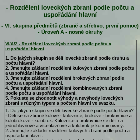
- Rozdělení loveckých zbraní podle počtu a
uspořádání hlavní
- VI. skupina předmětů (zbraně a střelivo, první pomoc)
- Úroveň A - nosné okruhy
VI/A/2 - Rozdělení loveckých zbraní podle počtu a
uspořádání hlavní
1. Do jakých skupin se dělí lovecké zbraně podle druhu a
počtu hlavní?
2. Jmenujte základní rozdělení kulových zbraní podle počtu
a uspořádání hlavní.
3. Jmenujte základní rozdělení brokových zbraní podle
počtu a uspořádání hlavní.
4. Jmenujte základní rozdělení kombinovaných zbraní
podle počtu a uspořádání hlavní.
5. Pokuste se zhodnotit výhody a nevýhody loveckých
zbraní s různým typem a počtem hlavní ve svazku.
1. Do jakých skupin se dělí lovecké zbraně podle počtu hlavní?
- Dělí se na zbraně kulové - kulovnice, brokové - brokovnice a
kulobrokové - kulobrok. Kulovnice a brokovnice se dělí na
jednohlavňové a vícehlavňové a kulobrok je kombinovaný.
2. Jmenujte základní rozdělení kulových zbraní podle počtu a
uspořádání hlavní.