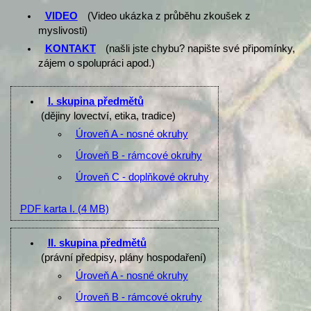
VIDEO
(Video ukázka z průběhu zkoušek z
myslivosti)
KONTAKT
(našli jste chybu? napište své připomínky,
zájem o spolupráci apod.)
I. skupina předmětů
(dějiny lovectví, etika, tradice)
Úroveň A - nosné okruhy
Úroveň B - rámcové okruhy
Úroveň C - doplňkové okruhy
PDF karta I.
(4 MB)
II. skupina předmětů
(právní předpisy, plány hospodaření)
Úroveň A - nosné okruhy
Úroveň B - rámcové okruhy