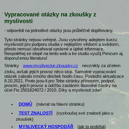
Vypracované otázky na zkoušky z
myslivosti
- odpovědi na jednotlivé otázky jsou průběžně doplňovány.
Tyto stránky nejsou veřejné. Jsou vytvořeny adeptem kurzu
myslivosti pro podporu studia v nejlepším vědomí a svědomí,
přesto nemusí obsahovat správné a úplné informace.
Nespoléhej se slepě na tento web a ke studiu využij Penzum aj.
doporučenou literaturu!
Stránky
www.myslivecke-zkousky.cz
nevznikly za účelem
zisku, avšak jejich provoz něco stojí. Samotné vypracování
otázek zabralo mnoho desítek hodin času. Poslední aktualizace
8.10.2021. Proto jsou-li pro Tebe stránky přínosem, podpoř,
prosím, jejich provoz a údržbu zasláním libovolné částky na
účet Fio 2501624072 / 2010. Díky a myslivosti zdar!
DOMŮ
(návrat na hlavní stránku)
TEST ZNALOSTÍ
(vyzkoušej své znalosti jako u
zkoušek)
MYSLIVECKÝ HOSPODÁŘ
(
jak to probíhá
)