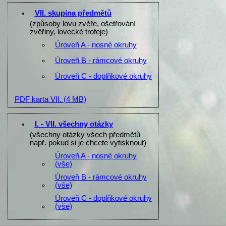
VII. skupina předmětů
(způsoby lovu zvěře, ošetřování
zvěřiny, lovecké trofeje)
Úroveň A - nosné okruhy
Úroveň B - rámcové okruhy
Úroveň C - doplňkové okruhy
PDF karta VII.
(4 MB)
I. - VII. všechny otázky
(všechny otázky všech předmětů
např. pokud si je chcete vytisknout)
Úroveň A - nosné okruhy
(vše)
Úroveň B - rámcové okruhy
(vše)
Úroveň C - doplňkové okruhy
(vše)