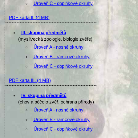
Úroveň C - doplňkové okruhy
PDF karta II.
(4 MB)
III. skupina předmětů
(myslivecká zoologie, biologie zvěře)
Úroveň A - nosné okruhy
Úroveň B - rámcové okruhy
Úroveň C - doplňkové okruhy
PDF karta III.
(4 MB)
IV. skupina předmětů
(chov a péče o zvěř, ochrana přírody)
Úroveň A - nosné okruhy
Úroveň B - rámcové okruhy
Úroveň C - doplňkové okruhy