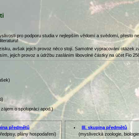
ti
slivosti pro podporu studia v nejlepším vědomí a svědomí, přesto 
iteraturu!
isku, avšak jejich provoz něco stojí. Samotné vypracování otázek z
osím, jejich provoz a údržbu zasláním libovolné částky na účet Fio 25
ušek)
i)
 zájem o spolupráci apod.)
upina předmětů
III. skupina předmětů
předpisy, plány hospodaření)
(myslivecká zoologie, biologi