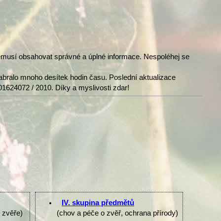
nemusí obsahovat správné a úplné informace. Nespoléhej se
abralo mnoho desítek hodin času. Poslední aktualizace
01624072 / 2010. Díky a myslivosti zdar!
IV. skupina předmětů
e zvěře)
(chov a péče o zvěř, ochrana přírody)