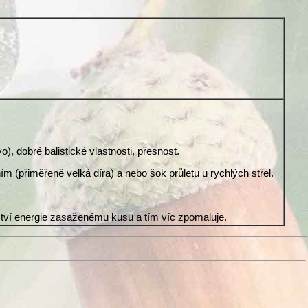
), dobré balistické vlastnosti, přesnost.
ím (přiměřeně velká díra) a nebo šok průletu u rychlých střel.
ožství energie zasaženému kusu a tím víc zpomaluje.