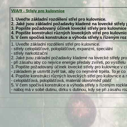
VI/A/9 - Střely pro kulovnice
1. Uveďte základní rozdělení střel pro kulovnice.
2. Jaké jsou základní požadavky kladené na lovecké střely
3. Popište požadovaný účinek lovecké střely pro kulovnice v
4. Popište konstrukci různých loveckých střel pro kulovnice
5. V čem spočívá konstrukce a výhoda střely s řízeným ro
1. Uveďte základní rozdělení střel pro kulovnice.
- střely celoplášťové, poloplášťové, expanzní, speciální
- střely narkotizační
2. Jaké jsou základní požadavky kladené na lovecké střely pr
- při zásahu aby co nejvíce energie předaly zvířeti, po výstřel
3. Popište požadovaný účinek lovecké střely pro kulovnice v cíl
- základem je usmrtit zvěř tak, aby co nejméně trpěla. To je c
4. Popište konstrukci různých loveckých střel pro kulovnice a n
- celoplášťová, poloplášťová, materiál olovo/měď plášť
5. V čem spočívá konstrukce a výhoda střely s řízeným rozkl
- náboj má v sobě dutinu, dírku s dutinou, kdy se při zásahu r