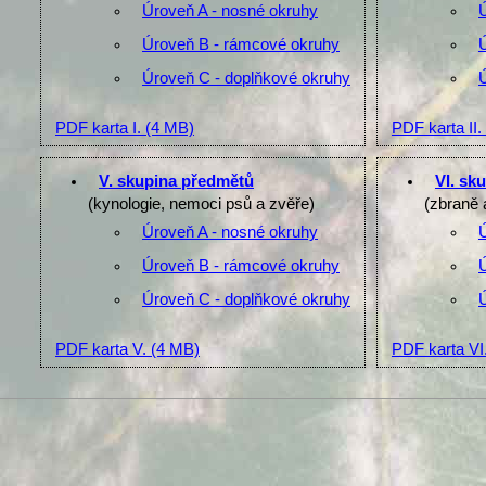
Úroveň A - nosné okruhy
Úroveň B - rámcové okruhy
Úroveň C - doplňkové okruhy
PDF karta I.
(4 MB)
PDF karta II.
V. skupina předmětů
VI. sk
(kynologie, nemoci psů a zvěře)
(zbraně 
Úroveň A - nosné okruhy
Úroveň B - rámcové okruhy
Úroveň C - doplňkové okruhy
PDF karta V.
(4 MB)
PDF karta VI