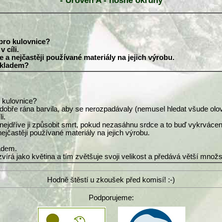
- Úroveň A - nosné okruhy
 pro kulovnice?
 cíli.
 a nejčastěji používané materiály na jejich výrobu.
zkladem?
o kulovnice?
u dobře rána barvila, aby se nerozpadávaly (nemusel hledat všude olovo
i.
o nejdříve ji způsobit smrt, pokud nezasáhnu srdce a to buď vykrvácen
ejčastěji používané materiály na jejich výrobu.
adem.
ozvírá jako květina a tím zvětšuje svoji velikost a předává větší mn
Hodně štěstí u zkoušek před komisí! :-)
Podporujeme: