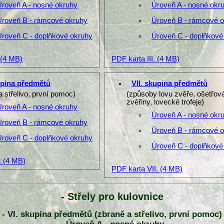
Úroveň A - nosné okruhy
Úroveň A - nosné okr
Úroveň B - rámcové okruhy
Úroveň B - rámcové 
Úroveň C - doplňkové okruhy
Úroveň C - doplňkové
(4 MB)
PDF karta III.
(4 MB)
upina předmětů
VII. skupina předmětů
a střelivo, první pomoc)
(způsoby lovu zvěře, ošetřov
zvěřiny, lovecké trofeje)
Úroveň A - nosné okruhy
Úroveň A - nosné okr
Úroveň B - rámcové okruhy
Úroveň B - rámcové 
Úroveň C - doplňkové okruhy
Úroveň C - doplňkové
.
(4 MB)
PDF karta VII.
(4 MB)
- Střely pro kulovnice
- VI. skupina předmětů (zbraně a střelivo, první pomoc)