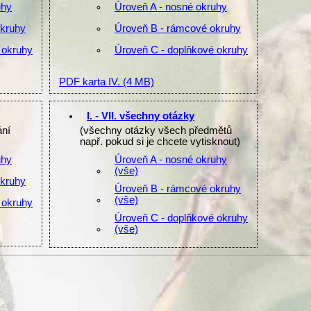
uhy
Úroveň A - nosné okruhy
okruhy
Úroveň B - rámcové okruhy
 okruhy
Úroveň C - doplňkové okruhy
PDF karta IV.
(4 MB)
I. - VII. všechny otázky
ání
(všechny otázky všech předmětů
např. pokud si je chcete vytisknout)
uhy
Úroveň A - nosné okruhy
(vše)
okruhy
Úroveň B - rámcové okruhy
(vše)
 okruhy
Úroveň C - doplňkové okruhy
(vše)