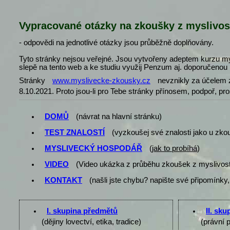
Vypracované otázky na zkoušky z myslivos
- odpovědi na jednotlivé otázky jsou průběžně doplňovány.
Tyto stránky nejsou veřejné. Jsou vytvořeny adeptem kurzu my
slepě na tento web a ke studiu využij Penzum aj. doporučenou l
Stránky
www.myslivecke-zkousky.cz
nevznikly za účelem z
8.10.2021. Proto jsou-li pro Tebe stránky přínosem, podpoř, pr
DOMŮ
(návrat na hlavní stránku)
TEST ZNALOSTÍ
(vyzkoušej své znalosti jako u zko
MYSLIVECKÝ HOSPODÁŘ
(
jak to probíhá
)
VIDEO
(Video ukázka z průběhu zkoušek z myslivost
KONTAKT
(našli jste chybu? napište své připomínky,
I. skupina předmětů
II. sk
(dějiny lovectví, etika, tradice)
(právní 