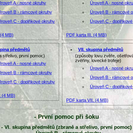
Úroveň A - nosné okruhy
Úroveň A - nosné okr
Úroveň B - rámcové okruhy
Úroveň B - rámcové 
Úroveň C - doplňkové okruhy
Úroveň C - doplňkové
(4 MB)
PDF karta III.
(4 MB)
upina předmětů
VII. skupina předmětů
a střelivo, první pomoc)
(způsoby lovu zvěře, ošetřov
zvěřiny, lovecké trofeje)
Úroveň A - nosné okruhy
Úroveň A - nosné okr
Úroveň B - rámcové okruhy
Úroveň B - rámcové 
Úroveň C - doplňkové okruhy
Úroveň C - doplňkové
.
(4 MB)
PDF karta VII.
(4 MB)
- První pomoc při šoku
- VI. skupina předmětů (zbraně a střelivo, první pomoc)