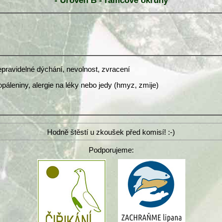
- Úroveň B - rámcové okruhy
nepravidelné dýchání, nevolnost, zvracení
popáleniny, alergie na léky nebo jedy (hmyz, zmije)
Hodně štěstí u zkoušek před komisí! :-)
Podporujeme: