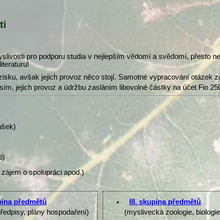
ti
slivosti pro podporu studia v nejlepším vědomí a svědomí, přesto 
iteraturu!
isku, avšak jejich provoz něco stojí. Samotné vypracování otázek z
osím, jejich provoz a údržbu zasláním libovolné částky na účet Fio 25
ušek)
i)
 zájem o spolupráci apod.)
upina předmětů
III. skupina předmětů
předpisy, plány hospodaření)
(myslivecká zoologie, biologi