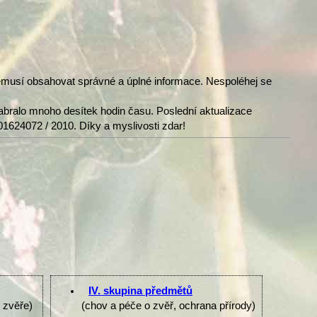
nemusí obsahovat správné a úplné informace. Nespoléhej se
abralo mnoho desítek hodin času. Poslední aktualizace
01624072 / 2010. Díky a myslivosti zdar!
IV. skupina předmětů
e zvěře)
(chov a péče o zvěř, ochrana přírody)