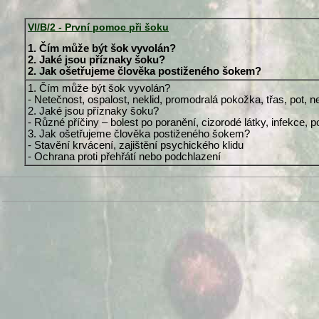
VI/B/2 - První pomoc při šoku
1. Čím může být šok vyvolán?
2. Jaké jsou příznaky šoku?
2. Jak ošetřujeme člověka postiženého šokem?
1. Čím může být šok vyvolán?
- Netečnost, ospalost, neklid, promodralá pokožka, třas, pot, 
2. Jaké jsou příznaky šoku?
- Různé příčiny – bolest po poranění, cizorodé látky, infekce, 
3. Jak ošetřujeme člověka postiženého šokem?
- Stavění krvácení, zajištění psychického klidu
- Ochrana proti přehřátí nebo podchlazení