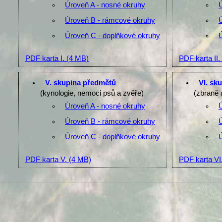
Úroveň A - nosné okruhy
Úroveň B - rámcové okruhy
Úroveň C - doplňkové okruhy
PDF karta I.
(4 MB)
PDF karta II.
V. skupina předmětů
VI. sk
(kynologie, nemoci psů a zvěře)
(zbraně 
Úroveň A - nosné okruhy
Úroveň B - rámcové okruhy
Úroveň C - doplňkové okruhy
PDF karta V.
(4 MB)
PDF karta VI