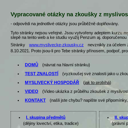
Vypracované otázky na zkoušky z myslivos
- odpovědi na jednotlivé otázky jsou průběžně doplňovány.
Tyto stránky nejsou veřejné. Jsou vytvořeny adeptem kurzu my
slepě na tento web a ke studiu využij Penzum aj. doporučenou l
Stránky
www.myslivecke-zkousky.cz
nevznikly za účelem z
8.10.2021. Proto jsou-li pro Tebe stránky přínosem, podpoř, pr
DOMŮ
(návrat na hlavní stránku)
TEST ZNALOSTÍ
(vyzkoušej své znalosti jako u zko
MYSLIVECKÝ HOSPODÁŘ
(
jak to probíhá
)
VIDEO
(Video ukázka z průběhu zkoušek z myslivost
KONTAKT
(našli jste chybu? napište své připomínky,
I. skupina předmětů
II. sk
(dějiny lovectví, etika, tradice)
(právní 