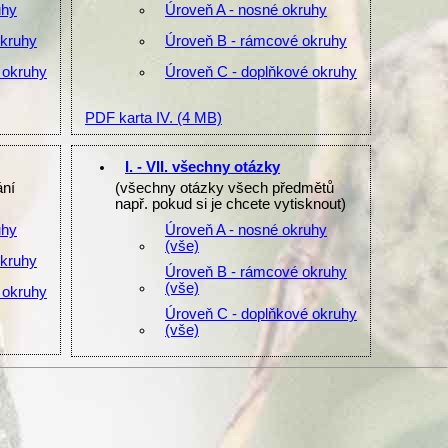
uhy
Úroveň A - nosné okruhy
okruhy
Úroveň B - rámcové okruhy
 okruhy
Úroveň C - doplňkové okruhy
PDF karta IV.
(4 MB)
I. - VII. všechny otázky
ání
(všechny otázky všech předmětů
např. pokud si je chcete vytisknout)
uhy
Úroveň A - nosné okruhy
(vše)
okruhy
Úroveň B - rámcové okruhy
(vše)
 okruhy
Úroveň C - doplňkové okruhy
(vše)